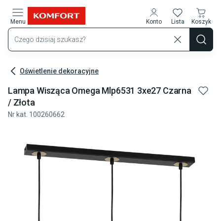
Przejdź do treści głównej
Menu
Konto
Lista
Koszyk
Oświetlenie dekoracyjne
Lampa Wisząca Omega Mlp6531 3xe27 Czarna
/ Złota
Nr kat.
100260662