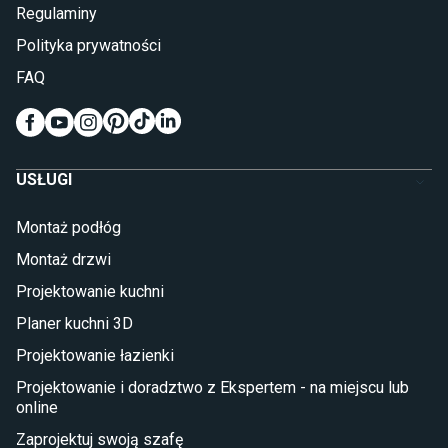
Lampy do sypialni
Regulaminy
Kinkiety do sypialni
Polityka prywatności
Pokój dziecięcy
FAQ
Wykładziny do pokoju dziecięcego
Meble do pokoju dziecięcego
Komody dla dzieci
Szafy dla dzieci
USŁUGI
Łóżka dla dziecka (młodzieżowe)
Lampy w stylu młodzieżowym
Montaż podłóg
Taras i balkon
Montaż drzwi
Deski tarasowe kompozytowe
Projektowanie kuchni
Sztuczna trawa miękka
Koce i pledy
Planer kuchni 3D
Płytki tarasowe
Projektowanie łazienki
Płytki na balkon
Lampy stojące LED
Projektowanie i doradztwo z Ekspertem - na miejscu lub
online
Płytki
Zaprojektuj swoją szafę