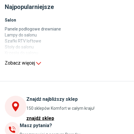
Najpopularniejsze
Salon
Panele podłogowe drewniane
Lampy do salonu
Szafki RTV loftowe
Stoły do salonu
Krzesła do salonu
Komody do salonu
Zobacz więcej
Kuchnia
Stoły do kuchni
Krzesła do kuchni
Szafki kuchenne stojące (dolne)
Znajdź najbliższy sklep
Szafki kuchenne wiszące (górne)
Szafki pod zlewozmywak
150 sklepów Komfort w całym kraju!
Blaty kuchenne laminowane
znajdź sklep
Masz pytania?
Jadalnia