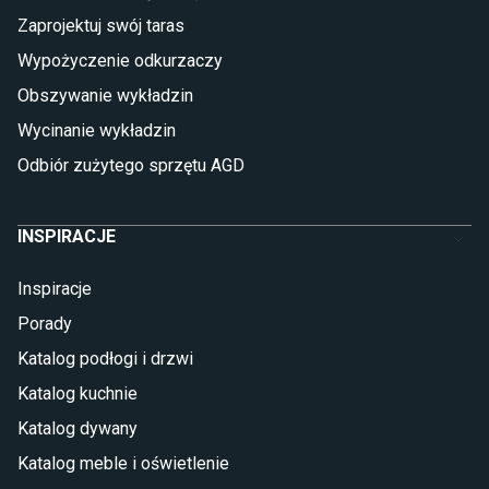
Płytki betonowe
Zaprojektuj swój taras
Płytki Cersanit
Płytki wielkoformatowe
Wypożyczenie odkurzaczy
Gres (szkliwiony)
Obszywanie wykładzin
Glazura
Płytki marmurowe
Wycinanie wykładzin
Odbiór zużytego sprzętu AGD
INSPIRACJE
Inspiracje
Porady
Katalog podłogi i drzwi
Katalog kuchnie
Katalog dywany
Katalog meble i oświetlenie