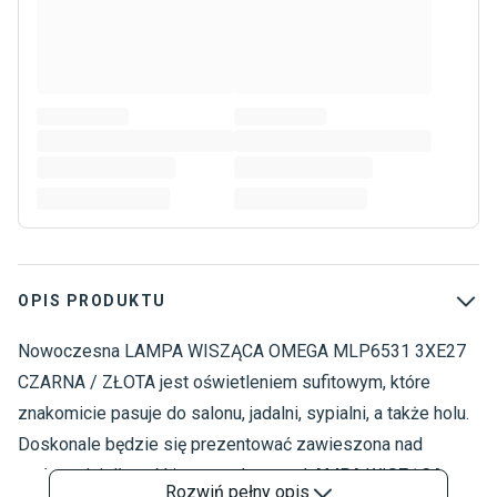
OPIS PRODUKTU
Nowoczesna LAMPA WISZĄCA OMEGA MLP6531 3XE27
O
L
CZARNA / ZŁOTA jest oświetleniem sufitowym, które
L
znakomicie pasuje do salonu, jadalni, sypialni, a także holu.
M
Doskonale będzie się prezentować zawieszona nad
stołem. Jej długość jest regulowana. LAMPA WISZĄCA
Rozwiń
pełny opis