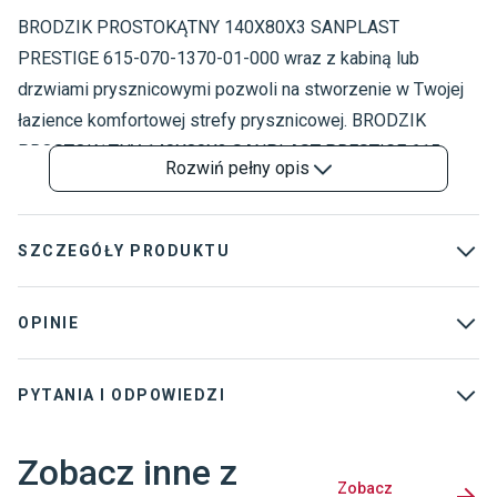
BRODZIK PROSTOKĄTNY 140X80X3 SANPLAST
B
P
PRESTIGE 615-070-1370-01-000 wraz z kabiną lub
drzwiami prysznicowymi pozwoli na stworzenie w Twojej
łazience komfortowej strefy prysznicowej. BRODZIK
PROSTOKĄTNY 140X80X3 SANPLAST PRESTIGE 615-
Rozwiń
pełny opis
070-1370-01-000 jest wykonany z akrylu. Dobrze
utrzymuje temperaturę i wykazuje właściwości
dźwiękochłonne. Charakteryzuje się doskonale gładką
SZCZEGÓŁY PRODUKTU
powierzchnią, dzięki czemu jest bardzo higieniczny i łatwy
w czyszczeniu. Ma wysoką odporność na wybarwienia.
Kolekcja
:
Prestige
OPINIE
Został wykończony w białym kolorze. Ma kształt
Strona montażu brodzika
:
Uniwersalny
prostokątny. Jego wymiary wynoszą – szerokość 140 cm,
PYTANIA I ODPOWIEDZI
Materiał brodzika
:
Akryl
długość 80 cm i wysokość 6 cm.
Dostawca
:
Sanpol Sp. z o.o.
Zobacz inne z
Gwarancja
:
7 lat
Zobacz