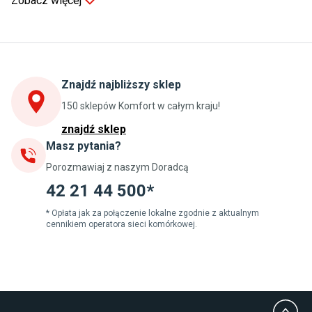
Zobacz więcej
Kuchnia
Stoły do kuchni
Krzesła do kuchni
Szafki kuchenne stojące (dolne)
Znajdź najbliższy sklep
Szafki kuchenne wiszące (górne)
Szafki pod zlewozmywak
150 sklepów Komfort w całym kraju!
Blaty kuchenne laminowane
znajdź sklep
Masz pytania?
Jadalnia
Porozmawiaj z naszym Doradcą
Stoły do jadalni
Krzesła do jadalni
42 21 44 500*
Dywany szare
Lampy w stylu loftowym
* Opłata jak za połączenie lokalne zgodnie z aktualnym
cennikiem operatora sieci komórkowej.
Lampy wiszące do jadalni
Witryny do jadalni
Łazienka
Płytki łazienkowe
Deszczownice prysznicowe