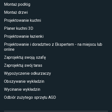
Montaż podłóg
Taras i balkon
Montaż drzwi
Deski tarasowe kompozytowe
Projektowanie kuchni
Sztuczna trawa miękka
Koce i pledy
Planer kuchni 3D
Płytki tarasowe
Projektowanie łazienki
Płytki na balkon
Lampy stojące LED
Projektowanie i doradztwo z Ekspertem - na miejscu lub
online
Płytki
Zaprojektuj swoją szafę
Płytki betonowe
Zaprojektuj swój taras
Płytki Cersanit
Płytki wielkoformatowe
Wypożyczenie odkurzaczy
Gres (szkliwiony)
Obszywanie wykładzin
Glazura
Płytki marmurowe
Wycinanie wykładzin
Odbiór zużytego sprzętu AGD