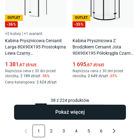
OUTLET
OUTLET
-
36
%
-
35
%
+2 kolory
|
+1 wariant
Kabina Prysznicowa Cersanit
Kabina Prysznicowa Z
Larga 80X90X195 Prostokątna
Brodzikiem Cersanit Jota
Lewa Czarny
90X90X195 Półokrągła Czarny
Transparentne S601-301
Brodzik Tako Slim 4Cm Biały
1 381
1 695
,67
zł/
szt
,67
zł/
szt
S601-450
Najniższa cena z 30 dni przed
Najniższa cena z 30 dni przed
obniżką:
2 189
zł/
szt
-
36
%
obniżką:
2 649
zł/
szt
-
35
%
Cena katalogowa
:
2 624
zł/
szt
38
z
224
produktów
Pokaż więcej
1
2
3
4
5
6