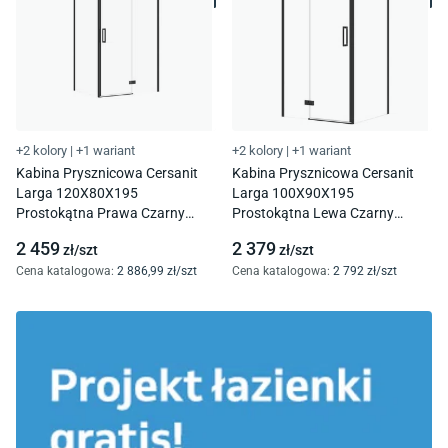
+2 kolory
|
+1 wariant
+2 kolory
|
+1 wariant
Kabina Prysznicowa Cersanit
Kabina Prysznicowa Cersanit
Larga 120X80X195
Larga 100X90X195
Prostokątna Prawa Czarny
Prostokątna Lewa Czarny
Transparentne S601-319
Transparentne S601-313
2 459
2 379
zł/
szt
zł/
szt
Cena katalogowa
:
2 886
,99
zł/
szt
Cena katalogowa
:
2 792
zł/
szt