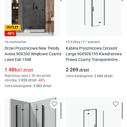
OUTLET
-
48
%
+6 rozmiarów
+2 kolory
|
+1 wariant
Drzwi Prysznicowe New Trendy
Kabina Prysznicowa Cersanit
Avexa 90X200 Wnękowe Czarne
Larga 90X90X195 Kwadratowa
Lewe Exk-1548
Prawa Czarny Transparentne
S601-219
1 486
2 269
,67
zł/
szt
zł/
szt
Najniższa cena z 30 dni przed
Cena katalogowa
:
2 666
zł/
szt
obniżką:
2 859
zł/
szt
-
48
%
Cena katalogowa
:
3 483
zł/
szt