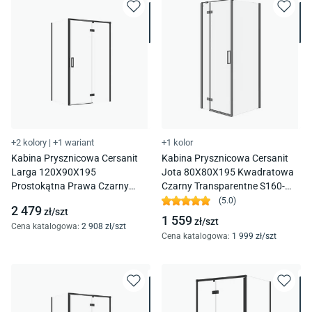
+2 kolory
|
+1 wariant
+1 kolor
Kabina Prysznicowa Cersanit
Kabina Prysznicowa Cersanit
Larga 120X90X195
Jota 80X80X195 Kwadratowa
Prostokątna Prawa Czarny
Czarny Transparentne S160-
Transparentne S601-317
007
(
5.0
)
2 479
zł/
szt
1 559
zł/
szt
Cena katalogowa
:
2 908
zł/
szt
Cena katalogowa
:
1 999
zł/
szt