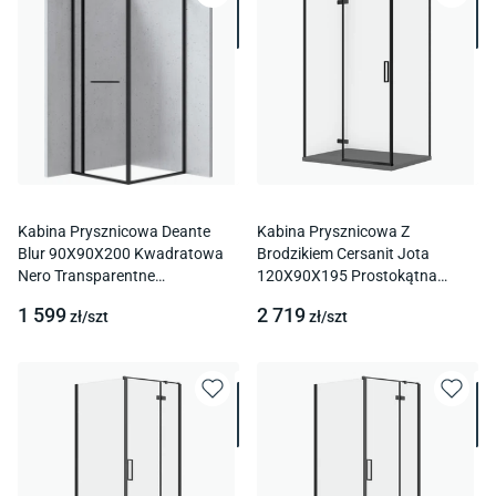
Kabina Prysznicowa Deante
Kabina Prysznicowa Z
Blur 90X90X200 Kwadratowa
Brodzikiem Cersanit Jota
Nero Transparentne
120X90X195 Prostokątna
Kqb_N099P
Czarny Brodzik Tako Slim Szary
1 599
2 719
zł/
szt
zł/
szt
Mat S601-403