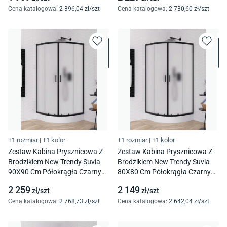
Cena katalogowa
:
2 396
,04
zł/
szt
Cena katalogowa
:
2 730
,60
zł/
szt
+1 rozmiar
|
+1 kolor
+1 rozmiar
|
+1 kolor
Zestaw Kabina Prysznicowa Z
Zestaw Kabina Prysznicowa Z
Brodzikiem New Trendy Suvia
Brodzikiem New Trendy Suvia
90X90 Cm Półokrągła Czarny
80X80 Cm Półokrągła Czarny
Mat Brodzik Maro Zs-0046
Mat Brodzik Maro Zs-0045
2 259
2 149
zł/
szt
zł/
szt
Cena katalogowa
:
2 768
,73
zł/
szt
Cena katalogowa
:
2 642
,04
zł/
szt