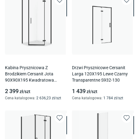
Kabina Prysznicowa Z
Drzwi Prysznicowe Cersanit
Brodzikiem Cersanit Jota
Larga 120X195 Lewe Czarny
90X90X195 Kwadratowa
Transparentne S932-130
Prawa Brodzik Tako Slim 4 Cm
2 399
1 439
zł/
szt
zł/
szt
Biały S601-165
Cena katalogowa
:
2 636
,23
zł/
szt
Cena katalogowa
:
1 784
zł/
szt