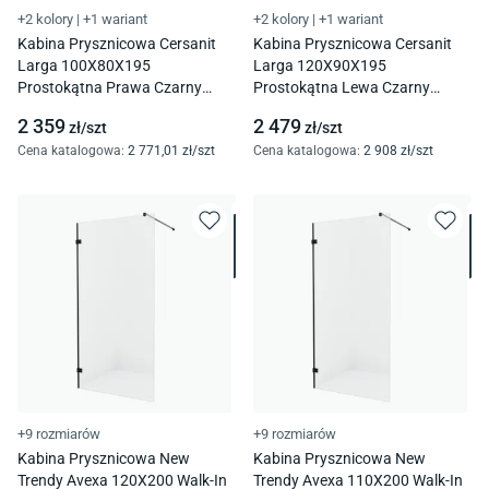
+2 kolory
|
+1 wariant
+2 kolory
|
+1 wariant
Kabina Prysznicowa Cersanit
Kabina Prysznicowa Cersanit
Larga 100X80X195
Larga 120X90X195
Prostokątna Prawa Czarny
Prostokątna Lewa Czarny
Transparentne S601-311
Transparentne S601-321
2 359
2 479
zł/
szt
zł/
szt
Cena katalogowa
:
2 771
,01
zł/
szt
Cena katalogowa
:
2 908
zł/
szt
+9 rozmiarów
+9 rozmiarów
Kabina Prysznicowa New
Kabina Prysznicowa New
Trendy Avexa 120X200 Walk-In
Trendy Avexa 110X200 Walk-In