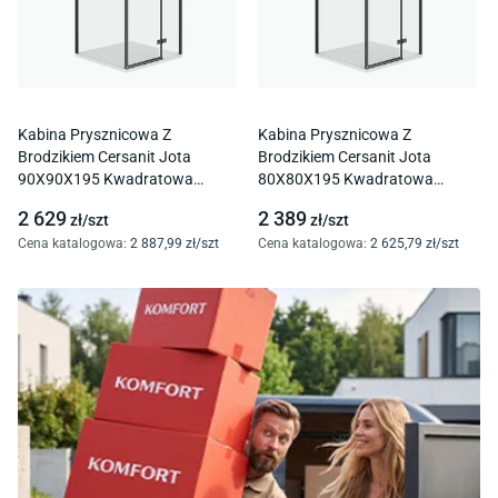
Kabina Prysznicowa Z
Kabina Prysznicowa Z
Brodzikiem Cersanit Jota
Brodzikiem Cersanit Jota
90X90X195 Kwadratowa
80X80X195 Kwadratowa
Prawa Brodzik Tako Slim 4 Cm
Prawa Brodzik Tako Slim 4 Cm
2 629
2 389
zł/
szt
zł/
szt
Biały Mat S601-150
Biały S601-174
Cena katalogowa
:
2 887
,99
zł/
szt
Cena katalogowa
:
2 625
,79
zł/
szt