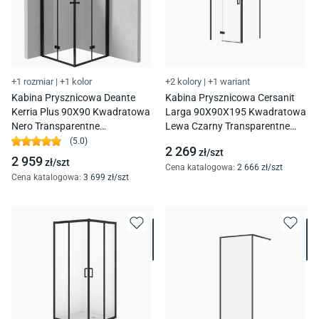
+1 rozmiar
|
+1 kolor
+2 kolory
|
+1 wariant
Kabina Prysznicowa Deante
Kabina Prysznicowa Cersanit
Kerria Plus 90X90 Kwadratowa
Larga 90X90X195 Kwadratowa
Nero Transparentne
Lewa Czarny Transparentne
Uniwersalna Kknnx09X09
S601-221
(
5.0
)
2 269
zł/
szt
2 959
zł/
szt
Cena katalogowa
:
2 666
zł/
szt
Cena katalogowa
:
3 699
zł/
szt