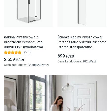
Kabina Prysznicowa Z
Ścianka Kabiny Prysznicowej
Brodzikiem Cersanit Jota
Cersanit Mille 50X200 Ruchoma
90X90X195 Kwadratowa
Czarna Transparentne
Prawa Brodzik Tako Slim 4 Cm
Uniwersalna S161-012
(
5.0
)
699
zł/
szt
Biały S601-170
2 559
zł/
szt
Cena katalogowa
:
902
zł/
szt
Cena katalogowa
:
2 808
,20
zł/
szt