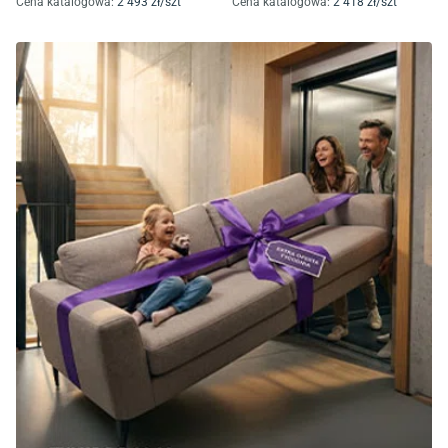
Cena katalogowa
:
2 493
zł/
szt
Cena katalogowa
:
2 418
zł/
szt