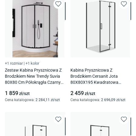
+1 rozmiar
|
+1 kolor
Zestaw Kabina Prysznicowa Z
Kabina Prysznicowa Z
Brodzikiem New Trendy Suvia
Brodzikiem Cersanit Jota
80X80 Cm Półokrągła Czarny
80X80X195 Kwadratowa
Mat Brodzik Maro Zs-0037
Prawa Brodzik Tako Slim 4 Cm
1 859
2 459
zł/
szt
zł/
szt
Biały Mat S601-148
Cena katalogowa
:
2 284
,11
zł/
szt
Cena katalogowa
:
2 696
,09
zł/
szt