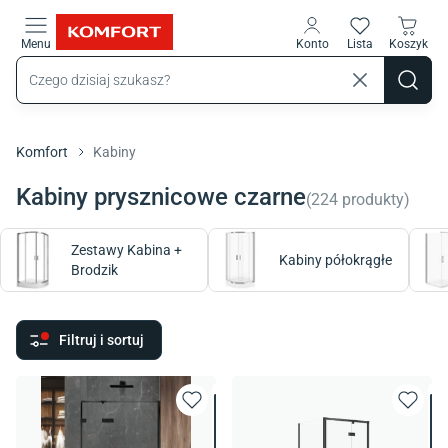
Przejdź do treści głównej
Menu
Konto
Lista
Koszyk
Komfort
Kabiny
Kabiny prysznicowe czarne
(
224
produkty
)
Zestawy Kabina +
Kabiny półokrągłe
Brodzik
Filtruj i sortuj