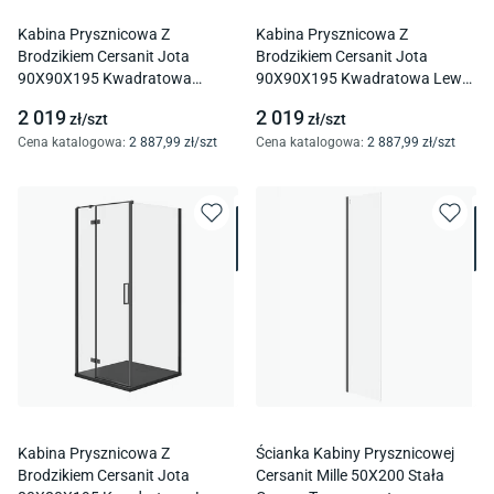
Kabina Prysznicowa Z
Kabina Prysznicowa Z
Brodzikiem Cersanit Jota
Brodzikiem Cersanit Jota
90X90X195 Kwadratowa
90X90X195 Kwadratowa Lewa
Prawa Brodzik Tako Slim 4 Cm
Brodzik Tako Slim 4 Cm Biały
2 019
2 019
zł/
szt
zł/
szt
Szary Mat S601-326
Mat S601-149
Cena katalogowa
:
2 887
,99
zł/
szt
Cena katalogowa
:
2 887
,99
zł/
szt
Kabina Prysznicowa Z
Ścianka Kabiny Prysznicowej
Brodzikiem Cersanit Jota
Cersanit Mille 50X200 Stała