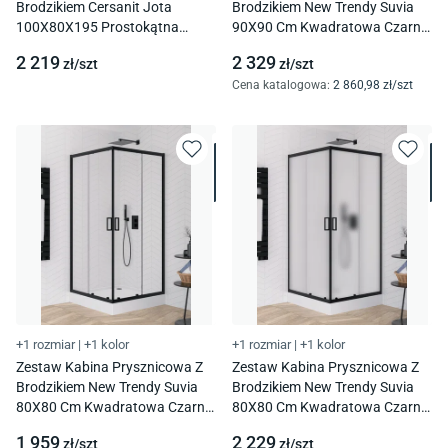
Brodzikiem Cersanit Jota
Brodzikiem New Trendy Suvia
100X80X195 Prostokątna
90X90 Cm Kwadratowa Czarny
Chrom Brodzik Tako Slim
Mat Brodzik Maro Zs-0048
2 219
2 329
zł/
szt
zł/
szt
Czarny Mat S601-428
Cena katalogowa
:
2 860
,98
zł/
szt
+1 rozmiar
|
+1 kolor
+1 rozmiar
|
+1 kolor
Zestaw Kabina Prysznicowa Z
Zestaw Kabina Prysznicowa Z
Brodzikiem New Trendy Suvia
Brodzikiem New Trendy Suvia
80X80 Cm Kwadratowa Czarny
80X80 Cm Kwadratowa Czarny
Mat Brodzik Maro Zs-0039
Mat Brodzik Maro Zs-0047
1 959
2 229
zł/
szt
zł/
szt