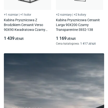
+1 rozmiar
|
+1 kolor
+2 rozmiary
|
+2 kolory
Kabina Prysznicowa Z
Kabina Prysznicowa Cersanit
Brodzikiem Cersanit Verso
Larga 90X200 Czarny
90X90 Kwadratowa Czarny
Transparentne S932-138
Brodzik Tako S601-253
1 439
1 169
zł/
szt
zł/
szt
Cena katalogowa
:
1 417
zł/
szt