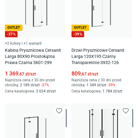
OUTLET
OUTLET
-
37
%
-
39
%
+2 kolory
|
+1 wariant
Kabina Prysznicowa Cersanit
Drzwi Prysznicowe Cersanit
Larga 80X90 Prostokątna
Larga 120X195 Czarny
Prawa Czarna S601-299
Transparentne S932-126
1 369
809
,67
zł/
szt
,67
zł/
szt
Najniższa cena z 30 dni przed
Najniższa cena z 30 dni przed
obniżką:
2 189
zł/
szt
-
37
%
obniżką:
1 349
zł/
szt
-
39
%
Cena katalogowa
:
2 624
zł/
szt
Cena katalogowa
:
1 784
zł/
szt