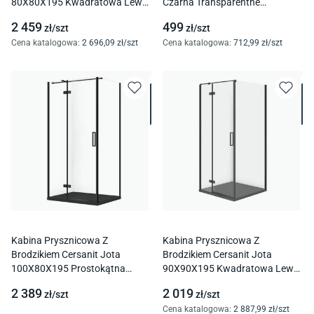
80X80X195 Kwadratowa Lewa
Czarna Transparentne
Brodzik Tako Slim 4Cm Czarny
Uniwersalna S161-016
2 459
499
zł/
szt
zł/
szt
Mat S601-155
Cena katalogowa
:
2 696
,09
zł/
szt
Cena katalogowa
:
712
,99
zł/
szt
Kabina Prysznicowa Z
Kabina Prysznicowa Z
Brodzikiem Cersanit Jota
Brodzikiem Cersanit Jota
100X80X195 Prostokątna
90X90X195 Kwadratowa Lewa
Czarny Brodzik Tako Slim
Brodzik Tako Slim 4 Cm Szary
2 389
2 019
zł/
szt
zł/
szt
Czarny Mat S601-397
Mat S601-325
Cena katalogowa
:
2 887
,99
zł/
szt