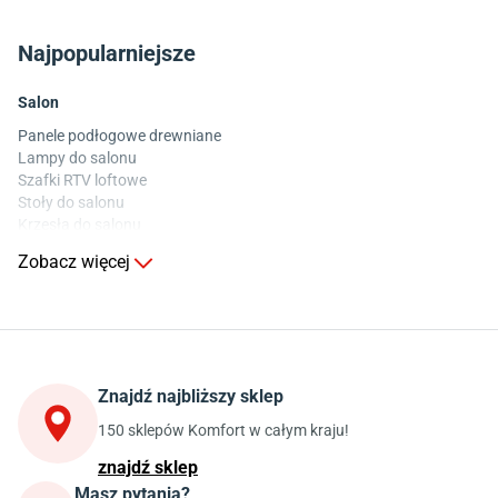
Najpopularniejsze
Salon
Panele podłogowe drewniane
Lampy do salonu
Szafki RTV loftowe
Stoły do salonu
Krzesła do salonu
Komody do salonu
Zobacz więcej
Kuchnia
Stoły do kuchni
Krzesła do kuchni
Szafki kuchenne stojące (dolne)
Znajdź najbliższy sklep
Szafki kuchenne wiszące (górne)
Szafki pod zlewozmywak
150 sklepów Komfort w całym kraju!
Blaty kuchenne laminowane
znajdź sklep
Masz pytania?