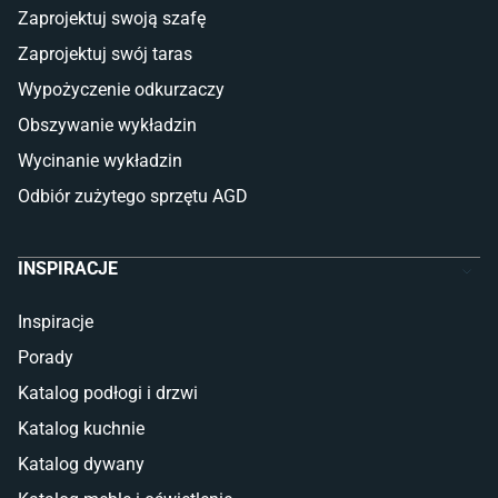
Płytki
Zaprojektuj swoją szafę
Płytki betonowe
Zaprojektuj swój taras
Płytki Cersanit
Płytki wielkoformatowe
Wypożyczenie odkurzaczy
Gres (szkliwiony)
Obszywanie wykładzin
Glazura
Płytki marmurowe
Wycinanie wykładzin
Odbiór zużytego sprzętu AGD
INSPIRACJE
Inspiracje
Porady
Katalog podłogi i drzwi
Katalog kuchnie
Katalog dywany