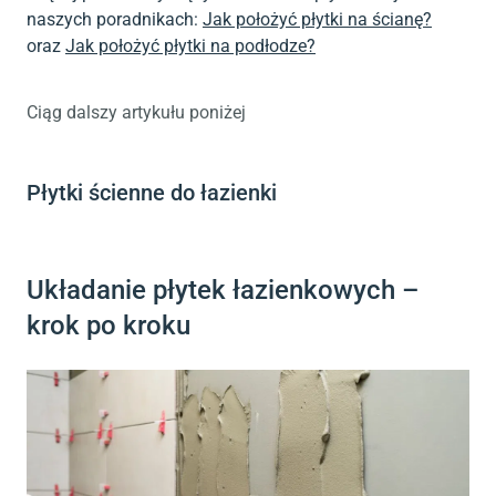
naszych poradnikach:
Jak położyć płytki na ścianę?
oraz
Jak położyć płytki na podłodze?
Ciąg dalszy artykułu poniżej
Płytki ścienne do łazienki
Układanie płytek łazienkowych –
krok po kroku