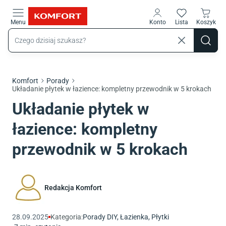
Przejdź do treści głównej
Menu
Konto
Lista
Koszyk
Komfort
Porady
Układanie płytek w łazience: kompletny przewodnik w 5 krokach
Układanie płytek w
łazience: kompletny
przewodnik w 5 krokach
Redakcja Komfort
28.09.2025
Kategoria:
Porady DIY
,
Łazienka
,
Płytki