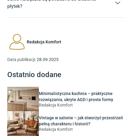
płytek?
Jeśli chcesz ułożyć płytki w łazience, przygotuj niezbędne
narzędzia, takie jak poziomica, gumowy młotek oraz krzyżyki
dystansowe. Konieczna może być również przecinarka do
płytek.
Redakcja Komfort
Data publikacji:
28.09.2025
Ostatnio dodane
Minimalistyczna kuchnia – praktyczne
rozwiązania, ukryte AGD i proste formy
Redakcja Komfort
Vintage w salonie – jak stworzyć przestrzeń
pełną charakteru i historii?
Redakcja Komfort