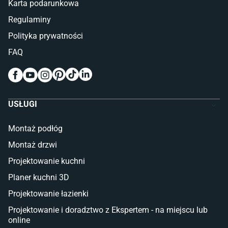
Karta podarunkowa
Materace piankowe
Lampy do sypialni
Regulaminy
Kinkiety do sypialni
Polityka prywatności
Pokój dziecięcy
FAQ
Wykładziny do pokoju dziecięcego
Meble do pokoju dziecięcego
Komody dla dzieci
Szafy dla dzieci
USŁUGI
Łóżka dla dziecka (młodzieżowe)
Lampy w stylu młodzieżowym
Montaż podłóg
Taras i balkon
Montaż drzwi
Deski tarasowe kompozytowe
Projektowanie kuchni
Sztuczna trawa miękka
Koce i pledy
Planer kuchni 3D
Płytki tarasowe
Projektowanie łazienki
Płytki na balkon
Lampy stojące LED
Projektowanie i doradztwo z Ekspertem - na miejscu lub
online