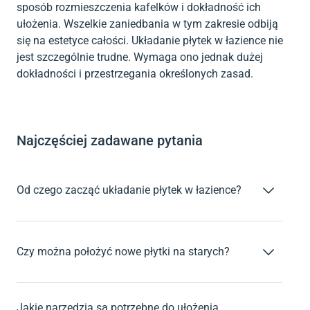
sposób rozmieszczenia kafelków i dokładność ich
ułożenia. Wszelkie zaniedbania w tym zakresie odbiją
się na estetyce całości. Układanie płytek w łazience nie
jest szczególnie trudne. Wymaga ono jednak dużej
dokładności i przestrzegania określonych zasad.
Najczęściej zadawane pytania
Od czego zacząć układanie płytek w łazience?
Układanie płytek w łazience rozpoczynamy od starannego
przygotowania podłoża. Powierzchnia musi być czysta,
sucha, równa i uszczelniona. Dopiero po tych krokach można
Czy można położyć nowe płytki na starych?
przystąpić do układania płytek.
Położenie nowych płytek na starych jest możliwe tylko wtedy,
gdy stare kafelki są solidnie przymocowane, nie ruszają się i
nie są uszkodzone.
Jakie narzędzia są potrzebne do ułożenia