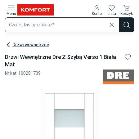
Przejdź do treści głównej
Menu
Konto
Lista
Koszyk
Drzwi wewnętrzne
Drzwi Wewnętrzne Dre Z Szybą Verso 1 Biała
Mat
Nr kat.
100281709