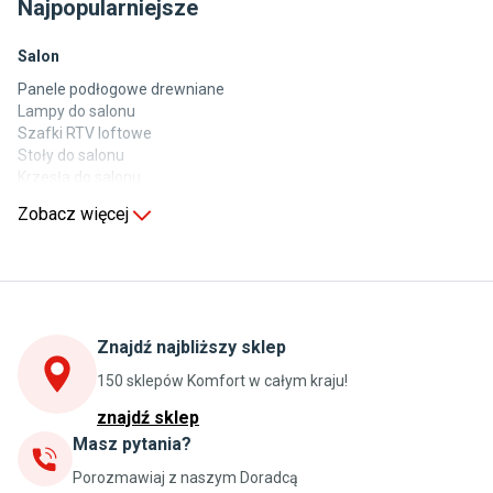
Najpopularniejsze
Salon
Panele podłogowe drewniane
Lampy do salonu
Szafki RTV loftowe
Stoły do salonu
Krzesła do salonu
Komody do salonu
Zobacz więcej
Kuchnia
Stoły do kuchni
Krzesła do kuchni
Szafki kuchenne stojące (dolne)
Znajdź najbliższy sklep
Szafki kuchenne wiszące (górne)
Szafki pod zlewozmywak
150 sklepów Komfort w całym kraju!
Blaty kuchenne laminowane
znajdź sklep
Masz pytania?
Jadalnia
Porozmawiaj z naszym Doradcą
Stoły do jadalni