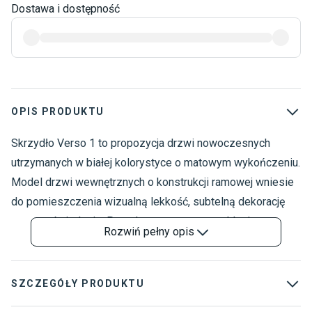
Dostawa i dostępność
OPIS PRODUKTU
Skrzydło Verso 1 to propozycja drzwi nowoczesnych
D
D
utrzymanych w białej kolorystyce o matowym wykończeniu.
N
Model drzwi wewnętrznych o konstrukcji ramowej wniesie
do pomieszczenia wizualną lekkość, subtelną dekorację
oraz rozświetlenie. Ponadto matowe przeszklenie o
Rozwiń
pełny opis
grubości 4 mm oraz zastosowany ramiak z płyty MDF to
gwarancja wieloletniej trwałości oraz niezawodności. Drzwi
białe przeznaczone są do wielu współczesnych aranżacji –
SZCZEGÓŁY PRODUKTU
między innymi nowoczesnych, eklektycznych, jak również