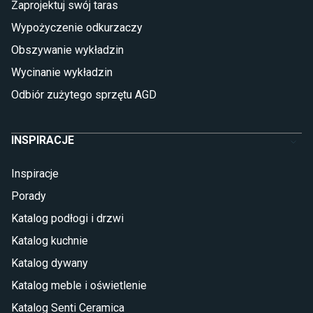
Zaprojektuj swój taras
Płytki Cersanit
Płytki wielkoformatowe
Wypożyczenie odkurzaczy
Gres (szkliwiony)
Obszywanie wykładzin
Glazura
Płytki marmurowe
Wycinanie wykładzin
Odbiór zużytego sprzętu AGD
INSPIRACJE
Inspiracje
Porady
Katalog podłogi i drzwi
Katalog kuchnie
Katalog dywany
Katalog meble i oświetlenie
Katalog Senti Ceramica