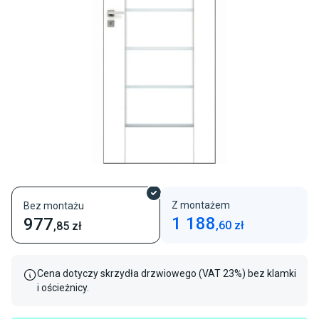
Z montażem
Bez montażu
1 188
977
,
60
zł
,85
zł
Cena dotyczy skrzydła drzwiowego (VAT 23%) bez klamki
i ościeżnicy.