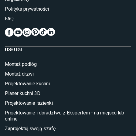
Kinkiety do sypialni
Polityka prywatności
Pokój dziecięcy
FAQ
Wykładziny do pokoju dziecięcego
Meble do pokoju dziecięcego
Komody dla dzieci
Szafy dla dzieci
USŁUGI
Łóżka dla dziecka (młodzieżowe)
Lampy w stylu młodzieżowym
Montaż podłóg
Taras i balkon
Montaż drzwi
Deski tarasowe kompozytowe
Projektowanie kuchni
Sztuczna trawa miękka
Koce i pledy
Planer kuchni 3D
Płytki tarasowe
Projektowanie łazienki
Płytki na balkon
Lampy stojące LED
Projektowanie i doradztwo z Ekspertem - na miejscu lub
online
Płytki
Zaprojektuj swoją szafę
Płytki betonowe