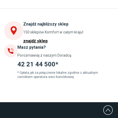
Kuchnia
Stoły do kuchni
Krzesła do kuchni
Szafki kuchenne stojące (dolne)
Znajdź najbliższy sklep
Szafki kuchenne wiszące (górne)
Szafki pod zlewozmywak
150 sklepów Komfort w całym kraju!
Blaty kuchenne laminowane
znajdź sklep
Masz pytania?
Jadalnia
Porozmawiaj z naszym Doradcą
Stoły do jadalni
Krzesła do jadalni
42 21 44 500*
Dywany szare
Lampy w stylu loftowym
* Opłata jak za połączenie lokalne zgodnie z aktualnym
cennikiem operatora sieci komórkowej.
Lampy wiszące do jadalni
Witryny do jadalni
Łazienka
Płytki łazienkowe
Deszczownice prysznicowe
Umywalki Cersanit