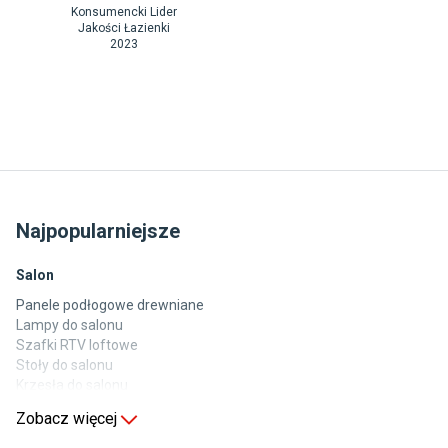
Konsumencki Lider
Jakości Łazienki
2023
Najpopularniejsze
Salon
Panele podłogowe drewniane
Lampy do salonu
Szafki RTV loftowe
Stoły do salonu
Krzesła do salonu
Komody do salonu
Zobacz więcej