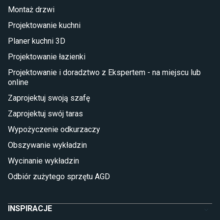
Taras i balkon
Montaż drzwi
Deski tarasowe kompozytowe
Projektowanie kuchni
Sztuczna trawa miękka
Koce i pledy
Planer kuchni 3D
Płytki tarasowe
Projektowanie łazienki
Płytki na balkon
Lampy stojące LED
Projektowanie i doradztwo z Ekspertem - na miejscu lub
online
Płytki
Zaprojektuj swoją szafę
Płytki betonowe
Zaprojektuj swój taras
Płytki Cersanit
Płytki wielkoformatowe
Wypożyczenie odkurzaczy
Gres (szkliwiony)
Obszywanie wykładzin
Glazura
Płytki marmurowe
Wycinanie wykładzin
Odbiór zużytego sprzętu AGD
INSPIRACJE