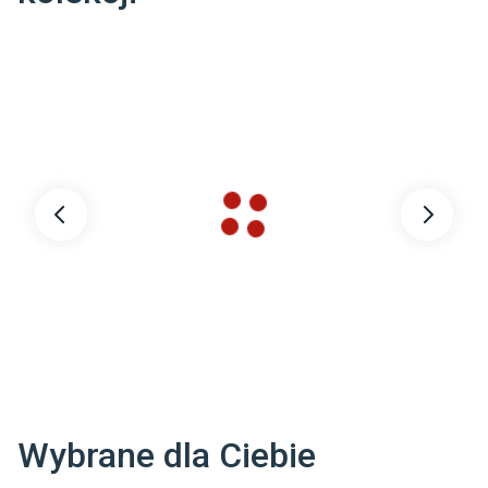
Symbol producenta
:
EXK-0018
Dane adresowe dostawcy
:
NEW TRENDY SP. Z O. O.

SADOWNICZA 7 26-600 RADOM POLSKA

biuro@newtrendy.pl
Wybrane dla Ciebie