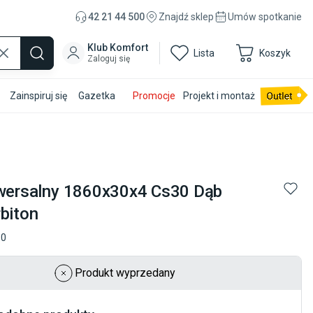
42 21 44 500
Znajdź sklep
Umów spotkanie
Klub Komfort
Lista
Koszyk
Zaloguj się
Zainspiruj się
Gazetka
Promocje
Projekt i montaż
iwersalny 1860x30x4 Cs30 Dąb
rbiton
10
Produkt wyprzedany