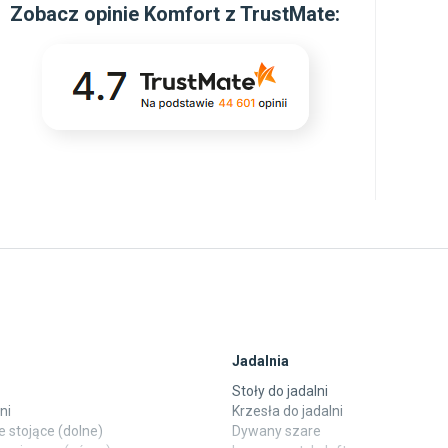
Zobacz
opinie Komfort z TrustMate
:
Jadalnia
Stoły do jadalni
ni
Krzesła do jadalni
 stojące (dolne)
Dywany szare