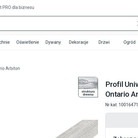
t PRO
dla biznesu
chnie
Oświetlenie
Dywany
Dekoracje
Drzwi
Ogród
io Arbiton
Profil Un
Ontario A
Nr kat.
1001647