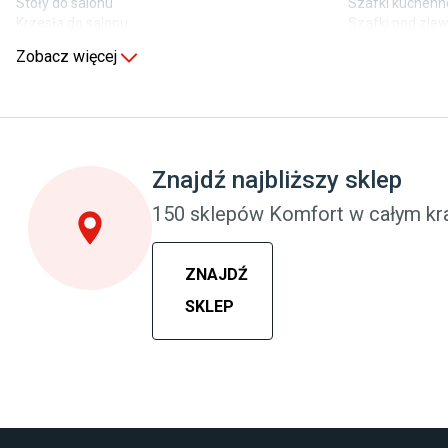
Stoły do salonu
Szafki kuchenn
Krzesła do salonu
Szafki pod zl
Komody do salonu
Blaty kuchenne
Zobacz więcej
Sypialnia
Pokój dziecięc
Wykładzina do sypialni
Wykładziny do 
Szafy do sypialni
Meble do pokoj
Łóżka z pojemnikiem
Komody dla dzi
Znajdź najbliższy sklep
Materace piankowe
Szafy dla dzieci
Lampy do sypialni
Łóżka dla dzie
150 sklepów Komfort w całym kra
Kinkiety do sypialni
Lampy w stylu
ZNAJDŹ
SKLEP