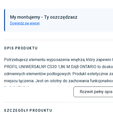
My montujemy - Ty oszczędzasz
Dowiedz się więcej
OPIS PRODUKTU
Potrzebujesz elementu wyposażenia wnętrza, który zapewni 
PROFIL UNIWERSALNY CS30 1,86 M DĄB ONTARIO to doskonała
odmiennych elementów podłogowych. Produkt estetycznie zam
miejscu łączenia. Jest on istotny do zachowania funkcjona
DĄB ONTARIO pozytywnie wpływa również na wygląd wnętrza. 
Rozwiń
pełny opis
nieestetycznie. Produkt PROFIL UNIWERSALNY CS30 1,86 M 
i stworzy wyjątkową podłogę. Jest w szarej tonacji, a to wpr
SZCZEGÓŁY PRODUKTU