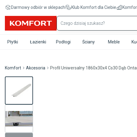
Przejdź do treści głównej
Darmowy odbiór w sklepach
Klub Komfort
dla Ciebie
Komfor
Płytki
Łazienki
Podłogi
Ściany
Meble
Ku
Komfort
Akcesoria
Profil Uniwersalny 1860x30x4 Cs30 Dąb Ontar