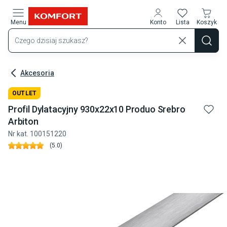
Przejdź do treści głównej
Menu
Konto
Lista
Koszyk
Akcesoria
OUTLET
Profil Dylatacyjny 930x22x10 Produo Srebro
Arbiton
Nr kat.
100151220
(
5.0
)