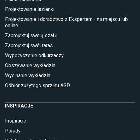
Płytki tarasowe
Projektowanie łazienki
Płytki na balkon
Lampy stojące LED
Projektowanie i doradztwo z Ekspertem - na miejscu lub
online
Płytki
Zaprojektuj swoją szafę
Płytki betonowe
Zaprojektuj swój taras
Płytki Cersanit
Płytki wielkoformatowe
Wypożyczenie odkurzaczy
Gres (szkliwiony)
Obszywanie wykładzin
Glazura
Płytki marmurowe
Wycinanie wykładzin
Odbiór zużytego sprzętu AGD
INSPIRACJE
Inspiracje
Porady