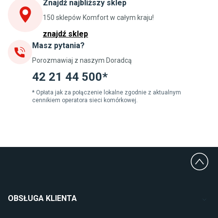
Znajdź najbliższy sklep
Szafki kuchenne wiszące (górne)
Szafki pod zlewozmywak
150 sklepów Komfort w całym kraju!
Blaty kuchenne laminowane
znajdź sklep
Masz pytania?
Jadalnia
Porozmawiaj z naszym Doradcą
Stoły do jadalni
Krzesła do jadalni
42 21 44 500*
Dywany szare
Lampy w stylu loftowym
* Opłata jak za połączenie lokalne zgodnie z aktualnym
cennikiem operatora sieci komórkowej.
Lampy wiszące do jadalni
Witryny do jadalni
Łazienka
Płytki łazienkowe
Deszczownice prysznicowe
Umywalki Cersanit
Glazura do łazienki
Kabiny prysznicowe 90x90
OBSŁUGA KLIENTA
Wanny Cersanit