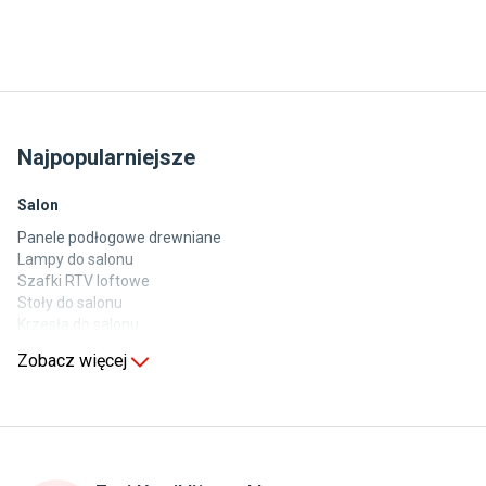
Najpopularniejsze
Salon
Panele podłogowe drewniane
Lampy do salonu
Szafki RTV loftowe
Stoły do salonu
Krzesła do salonu
Komody do salonu
Zobacz więcej
Kuchnia
Stoły do kuchni
Krzesła do kuchni
Szafki kuchenne stojące (dolne)