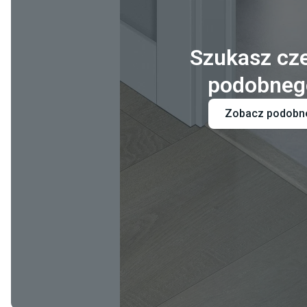
Szukasz cz
podobneg
Zobacz podobn