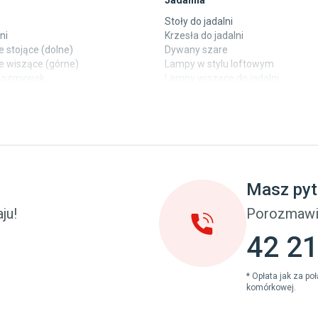
Jadalnia
Stoły do jadalni
ni
Krzesła do jadalni
 stojące (dolne)
Dywany szare
e wiszące (górne)
Lampy w stylu loftowym
ewozmywak
Lampy wiszące do jadalni
 laminowane
Witryny do jadalni
y
Taras i balkon
pokoju dziecięcego
Deski tarasowe kompozytowe
u dziecięcego
Sztuczna trawa miękka
eci
Koce i pledy
Masz pyt
Płytki tarasowe
cka (młodzieżowe)
Płytki na balkon
ju!
Porozmawi
 młodzieżowym
Lampy stojące LED
42 21
* Opłata jak za p
komórkowej.