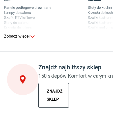
Salon
Kuchnia
Panele podłogowe drewniane
Stoły do kuchni
Lampy do salonu
Krzesła do kuch
Szafki RTV loftowe
Szafki kuchenne
Stoły do salonu
Szafki kuchenn
Krzesła do salonu
Szafki pod zl
Komody do salonu
Blaty kuchenne
Zobacz więcej
Sypialnia
Pokój dziecięc
Wykładzina do sypialni
Wykładziny do 
Szafy do sypialni
Meble do pokoj
Łóżka z pojemnikiem
Komody dla dzi
Znajdź najbliższy sklep
Materace piankowe
Szafy dla dzieci
Lampy do sypialni
Łóżka dla dzie
150 sklepów Komfort w całym kra
Kinkiety do sypialni
Lampy w stylu
ZNAJDŹ
SKLEP