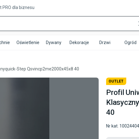
t PRO
dla biznesu
chnie
Oświetlenie
Dywany
Dekoracje
Drzwi
Ogród
ycznyquick-Step Qsvincp2me2000x45x8 40
OUTLET
Profil Un
Klasyczn
40
Nr kat.
1002440