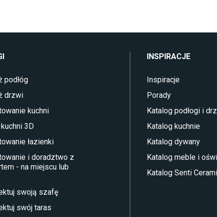
I
INSPIRACJE
ż podłóg
Inspiracje
ż drzwi
Porady
towanie kuchni
Katalog podłogi i dr
 kuchni 3D
Katalog kuchnie
towanie łazienki
Katalog dywany
towanie i doradztwo z
Katalog meble i oświ
tem - na miejscu lub
Katalog Senti Ceram
ektuj swoją szafę
ektuj swój taras