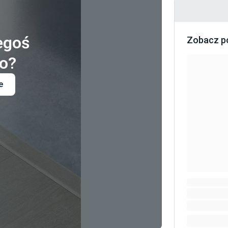
egoś
Zobacz p
o?
e