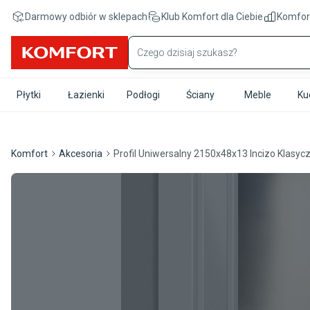
Przejdź do treści głównej
Darmowy odbiór w sklepach
Klub Komfort
dla Ciebie
Komfor
Płytki
Łazienki
Podłogi
Ściany
Meble
Ku
Komfort
Akcesoria
Profil Uniwersalny 2150x48x13 Incizo Klas