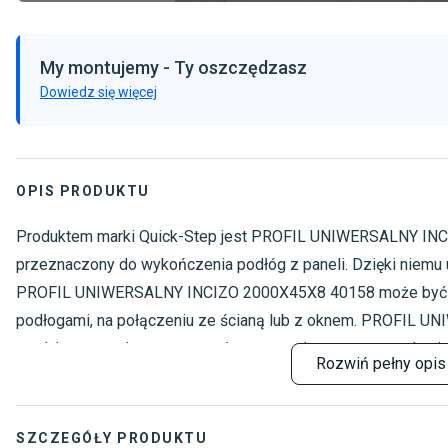
My montujemy - Ty oszczędzasz
Dowiedz się więcej
OPIS PRODUKTU
Produktem marki Quick-Step jest PROFIL UNIWERSALNY INCI
przeznaczony do wykończenia podłóg z paneli. Dzięki niemu
PROFIL UNIWERSALNY INCIZO 2000X45X8 40158 może być 
podłogami, na połączeniu ze ścianą lub z oknem. PROFIL 
produktem trwałym, wytrzymałym oraz odpornym na mechani
Rozwiń
pełny opis
kolorze drewna.
SZCZEGÓŁY PRODUKTU