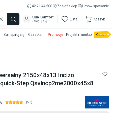
42 21 44 500
Znajdź sklep
Umów spotkanie
Klub Komfort
Lista
Koszyk
Zaloguj się
Zainspiruj się
Gazetka
Promocje
Projekt i montaż
iwersalny 2150x48x13 Incizo
yquick-Step Qsvincp2me2000x45x8
46
(
5.0
)