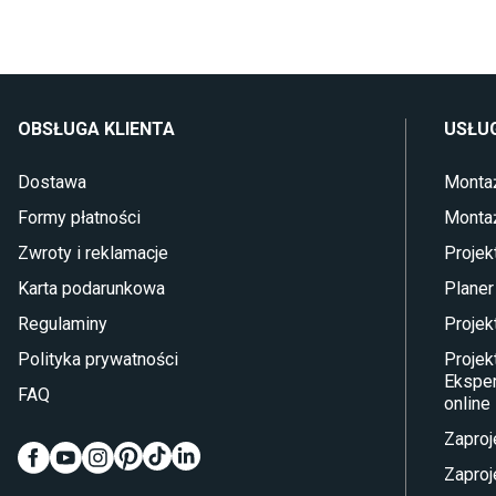
OBSŁUGA KLIENTA
USŁUG
Dostawa
Monta
Formy płatności
Monta
Zwroty i reklamacje
Projek
Karta podarunkowa
Planer
Regulaminy
Projek
Polityka prywatności
Projek
Eksper
FAQ
online
Zaproj
Zaproj