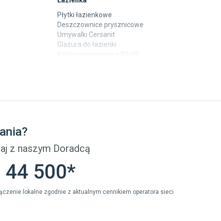
Łazienka
Płytki łazienkowe
Deszczownice prysznicowe
Umywalki Cersanit
Glazura do łazienki
Kabiny prysznicowe 90x90
Wanny Cersanit
Płytki
Płytki betonowe
Płytki Cersanit
Płytki wielkoformatowe
ania?
Gres (szkliwiony)
Glazura
aj z naszym Doradcą
Płytki marmurowe
 44 500*
ołączenie lokalne zgodnie z aktualnym cennikiem operatora sieci