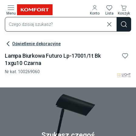
Przejdź do treści głównej
Menu
Konto
Lista
Koszyk
Oświetlenie dekoracyjne
Lampa Biurkowa Futuro Lp-17001/1t Bk
1xgu10 Czarna
Nr kat.
100269060
Szukasz czegoś