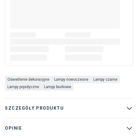
Oświetlenie dekoracyjne
Lampy nowoczesne
Lampy czarne
Lampy pojedyczne
Lampy biurkowe
SZCZEGÓŁY PRODUKTU
Typ produktu
:
Lampy biurkowe
OPINIE
Szerokość
:
23.70 cm