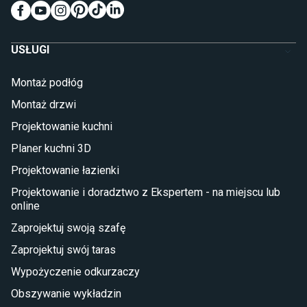
Meble do pokoju dziecięcego
Komody dla dzieci
Szafy dla dzieci
USŁUGI
Łóżka dla dziecka (młodzieżowe)
Lampy w stylu młodzieżowym
Montaż podłóg
Taras i balkon
Montaż drzwi
Deski tarasowe kompozytowe
Projektowanie kuchni
Sztuczna trawa miękka
Koce i pledy
Planer kuchni 3D
Płytki tarasowe
Projektowanie łazienki
Płytki na balkon
Lampy stojące LED
Projektowanie i doradztwo z Ekspertem - na miejscu lub
online
Płytki
Zaprojektuj swoją szafę
Płytki betonowe
Zaprojektuj swój taras
Płytki Cersanit
Płytki wielkoformatowe
Wypożyczenie odkurzaczy
Gres (szkliwiony)
Obszywanie wykładzin
Glazura