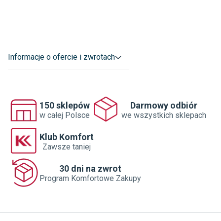
LIGHT PRESTIGE SP. Z O.O. SP.K.

TOROWA 45 32-050 SKAWINA POLSKA

biuro@lightprestige.pl
Informacje o ofercie i zwrotach
150 sklepów
Darmowy odbiór
w całej Polsce
we wszystkich sklepach
Klub Komfort
Zawsze taniej
30 dni na zwrot
Program Komfortowe Zakupy