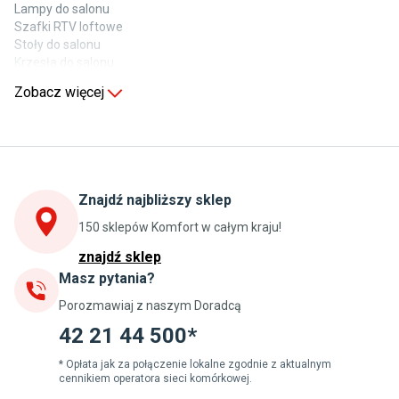
Lampy do salonu
Szafki RTV loftowe
Stoły do salonu
Krzesła do salonu
Komody do salonu
Zobacz więcej
Kuchnia
Stoły do kuchni
Krzesła do kuchni
Szafki kuchenne stojące (dolne)
Znajdź najbliższy sklep
Szafki kuchenne wiszące (górne)
Szafki pod zlewozmywak
150 sklepów Komfort w całym kraju!
Blaty kuchenne laminowane
znajdź sklep
Masz pytania?
Jadalnia
Porozmawiaj z naszym Doradcą
Stoły do jadalni
Krzesła do jadalni
42 21 44 500*
Dywany szare
Lampy w stylu loftowym
* Opłata jak za połączenie lokalne zgodnie z aktualnym
cennikiem operatora sieci komórkowej.
Lampy wiszące do jadalni