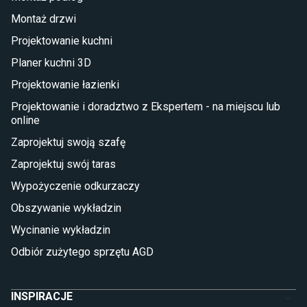
Taras i balkon
Montaż drzwi
Deski tarasowe kompozytowe
Projektowanie kuchni
Sztuczna trawa miękka
Koce i pledy
Planer kuchni 3D
Płytki tarasowe
Projektowanie łazienki
Płytki na balkon
Lampy stojące LED
Projektowanie i doradztwo z Ekspertem - na miejscu lub
online
Płytki
Zaprojektuj swoją szafę
Płytki betonowe
Zaprojektuj swój taras
Płytki Cersanit
Płytki wielkoformatowe
Wypożyczenie odkurzaczy
Gres (szkliwiony)
Obszywanie wykładzin
Glazura
Płytki marmurowe
Wycinanie wykładzin
Odbiór zużytego sprzętu AGD
INSPIRACJE