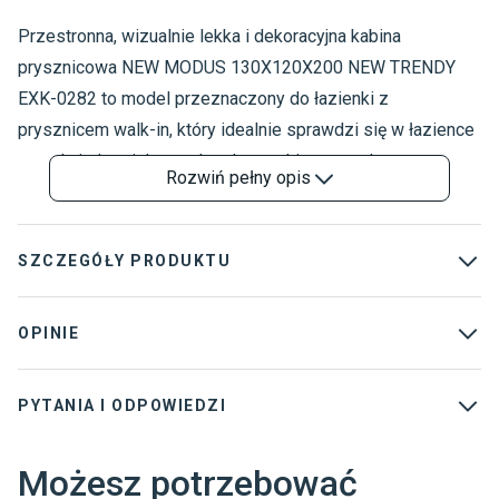
Przestronna, wizualnie lekka i dekoracyjna kabina
K
K
prysznicowa NEW MODUS 130X120X200 NEW TRENDY
EXK-0282 to model przeznaczony do łazienki z
prysznicem walk-in, który idealnie sprawdzi się w łazience
w stylu industrialnym, skandynawskim, naturalnym czy
Rozwiń
pełny opis
eklektycznym. Oprócz wysokich walorów estetycznych,
kabina prysznicowa nie ustępuje pod względem
funkcjonalnym. Mocowana zazwyczaj na posadzce
SZCZEGÓŁY PRODUKTU
podkreśla swój minimalistyczny charakter, a jej drzwi ze
szkła hartowanego posiada zabezpieczającą warstwę,
Kolekcja
:
New Modus
OPINIE
która chroni kabinę prysznicową przez uszkodzeniami
Rodzaj
:
Walk-In
mechanicznymi.
PYTANIA I ODPOWIEDZI
Dostawca
:
NEW TRENDY SP. Z O.
O.
Możesz potrzebować
Gwarancja
:
7 lat