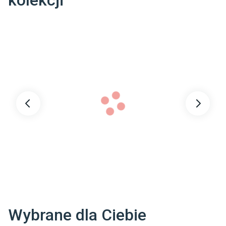
kolekcji
Dane adresowe dostawcy
:
NEW TRENDY SP. Z O. O.

SADOWNICZA 7 26-600 RADOM POLSKA

biuro@newtrendy.pl
Wybrane dla Ciebie