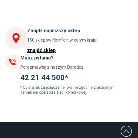
Kuchnia
Stoły do kuchni
Krzesła do kuchni
Szafki kuchenne stojące (dolne)
Znajdź najbliższy sklep
Szafki kuchenne wiszące (górne)
Szafki pod zlewozmywak
150 sklepów Komfort w całym kraju!
Blaty kuchenne laminowane
znajdź sklep
Masz pytania?
Jadalnia
Porozmawiaj z naszym Doradcą
Stoły do jadalni
Krzesła do jadalni
42 21 44 500*
Dywany szare
Lampy w stylu loftowym
* Opłata jak za połączenie lokalne zgodnie z aktualnym
cennikiem operatora sieci komórkowej.
Lampy wiszące do jadalni
Witryny do jadalni
Łazienka
Płytki łazienkowe
Deszczownice prysznicowe
Umywalki Cersanit