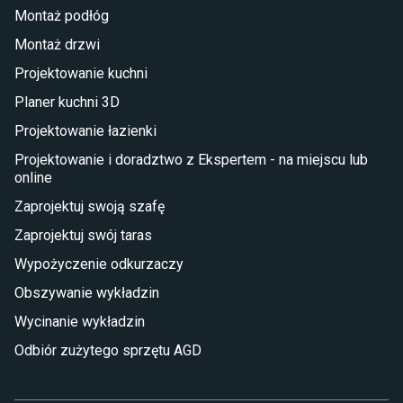
Montaż podłóg
Taras i balkon
Montaż drzwi
Deski tarasowe kompozytowe
Projektowanie kuchni
Sztuczna trawa miękka
Koce i pledy
Planer kuchni 3D
Płytki tarasowe
Projektowanie łazienki
Płytki na balkon
Lampy stojące LED
Projektowanie i doradztwo z Ekspertem - na miejscu lub
online
Płytki
Zaprojektuj swoją szafę
Płytki betonowe
Zaprojektuj swój taras
Płytki Cersanit
Płytki wielkoformatowe
Wypożyczenie odkurzaczy
Gres (szkliwiony)
Obszywanie wykładzin
Glazura
Płytki marmurowe
Wycinanie wykładzin
Odbiór zużytego sprzętu AGD