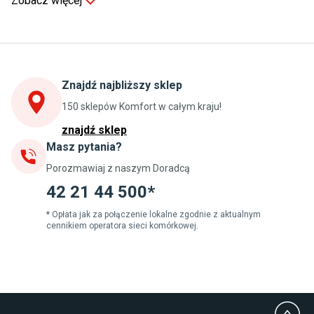
Zobacz więcej
Kuchnia
Stoły do kuchni
Krzesła do kuchni
Szafki kuchenne stojące (dolne)
Znajdź najbliższy sklep
Szafki kuchenne wiszące (górne)
Szafki pod zlewozmywak
150 sklepów Komfort w całym kraju!
Blaty kuchenne laminowane
znajdź sklep
Masz pytania?
Jadalnia
Porozmawiaj z naszym Doradcą
Stoły do jadalni
Krzesła do jadalni
42 21 44 500*
Dywany szare
Lampy w stylu loftowym
* Opłata jak za połączenie lokalne zgodnie z aktualnym
cennikiem operatora sieci komórkowej.
Lampy wiszące do jadalni
Witryny do jadalni
Łazienka
Płytki łazienkowe
Deszczownice prysznicowe