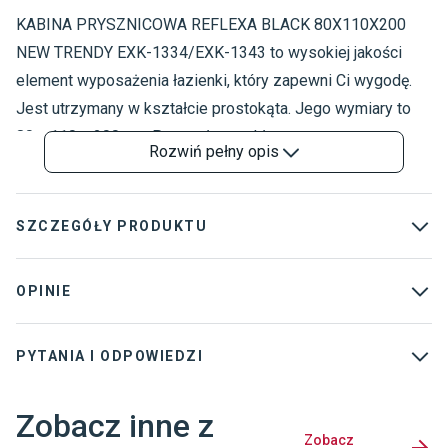
KABINA PRYSZNICOWA REFLEXA BLACK 80X110X200
K
K
NEW TRENDY EXK-1334/EXK-1343 to wysokiej jakości
N
element wyposażenia łazienki, który zapewni Ci wygodę.
Jest utrzymany w kształcie prostokąta. Jego wymiary to
80 x 110 x 200 cm. Powstał ze szkła transparentnego o
Rozwiń
pełny opis
grubości 6 mm. KABINA PRYSZNICOWA REFLEXA BLACK
80X110X200 NEW TRENDY EXK-1334/EXK-1343 ma
ramkę i profile w czarnym kolorze oraz podwójne uchylne
SZCZEGÓŁY PRODUKTU
drzwi. Posiada powłokę easy clean, która bardzo ułatwia
utrzymanie czystości. Istnieje możliwość montowania
Kolekcja
:
Reflexa
OPINIE
kabiny na brodziku lub bezpośrednio na podłodze.
Rodzaj
:
Kabiny prostokątne
Producent udziela 7 lat gwarancji na produkt KABINA
PYTANIA I ODPOWIEDZI
Grubość szkła
:
6 mm
PRYSZNICOWA REFLEXA BLACK 80X110X200 NEW
TRENDY EXK-1334/EXK-1343.
Kabina przyścienna
:
Nie
Zobacz inne z
Dostawca
:
NEW TRENDY SP. Z O. O.
Zobacz