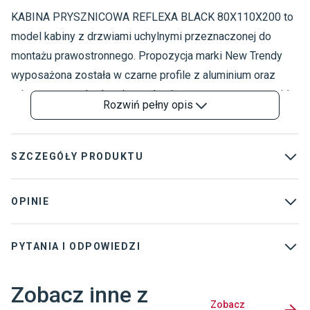
KABINA PRYSZNICOWA REFLEXA BLACK 80X110X200 to
K
K
model kabiny z drzwiami uchylnymi przeznaczonej do
N
montażu prawostronnego. Propozycja marki New Trendy
wyposażona została w czarne profile z aluminium oraz
odporne na uszkodzenia mechaniczne transparentne szkło
Rozwiń
pełny opis
o grubości 6 mm. Model mierzący 80 cm szerokości, 110
cm głębokości oraz 200 cm wysokości został wzbogacony
o innowacyjną powłokę „easy clean”, która zapewnia
SZCZEGÓŁY PRODUKTU
łatwość pielęgnacji oraz nieskazitelną kondycję
powierzchni przez długi czas użytkowania.
Kolekcja
:
Reflexa
OPINIE
Rodzaj
:
Kabiny prostokątne
PYTANIA I ODPOWIEDZI
Grubość szkła
:
6 mm
Kabina przyścienna
:
Tak
Zobacz inne z
Dostawca
:
NEW TRENDY SP. Z O. O.
Zobacz