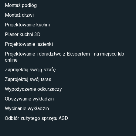
Montaż podłóg
Taras i balkon
Montaż drzwi
Deski tarasowe kompozytowe
Projektowanie kuchni
Sztuczna trawa miękka
Koce i pledy
Planer kuchni 3D
Płytki tarasowe
Projektowanie łazienki
Płytki na balkon
Lampy stojące LED
Projektowanie i doradztwo z Ekspertem - na miejscu lub
online
Płytki
Zaprojektuj swoją szafę
Płytki betonowe
Zaprojektuj swój taras
Płytki Cersanit
Płytki wielkoformatowe
Wypożyczenie odkurzaczy
Gres (szkliwiony)
Obszywanie wykładzin
Glazura
Płytki marmurowe
Wycinanie wykładzin
Odbiór zużytego sprzętu AGD