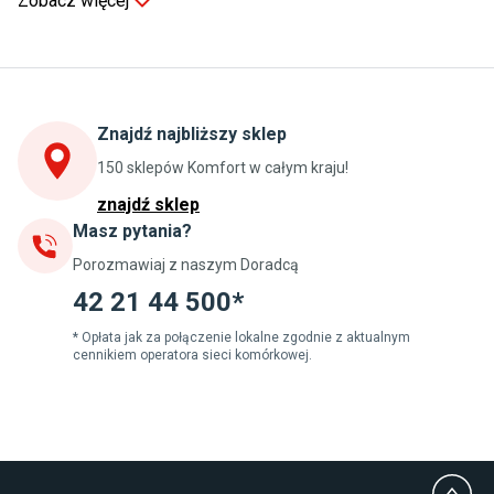
Zobacz więcej
Kuchnia
Stoły do kuchni
Krzesła do kuchni
Szafki kuchenne stojące (dolne)
Znajdź najbliższy sklep
Szafki kuchenne wiszące (górne)
Szafki pod zlewozmywak
150 sklepów Komfort w całym kraju!
Blaty kuchenne laminowane
znajdź sklep
Masz pytania?
Jadalnia
Porozmawiaj z naszym Doradcą
Stoły do jadalni
Krzesła do jadalni
42 21 44 500*
Dywany szare
Lampy w stylu loftowym
* Opłata jak za połączenie lokalne zgodnie z aktualnym
cennikiem operatora sieci komórkowej.
Lampy wiszące do jadalni
Witryny do jadalni
Łazienka
Płytki łazienkowe
Deszczownice prysznicowe