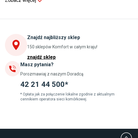
Zobacz więcej
Kuchnia
Stoły do kuchni
Krzesła do kuchni
Szafki kuchenne stojące (dolne)
Znajdź najbliższy sklep
Szafki kuchenne wiszące (górne)
Szafki pod zlewozmywak
150 sklepów Komfort w całym kraju!
Blaty kuchenne laminowane
znajdź sklep
Masz pytania?
Jadalnia
Porozmawiaj z naszym Doradcą
Stoły do jadalni
Krzesła do jadalni
42 21 44 500*
Dywany szare
Lampy w stylu loftowym
* Opłata jak za połączenie lokalne zgodnie z aktualnym
cennikiem operatora sieci komórkowej.
Lampy wiszące do jadalni
Witryny do jadalni
Łazienka
Płytki łazienkowe
Deszczownice prysznicowe