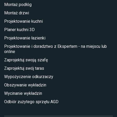
Montaż podłóg
Taras i balkon
Montaż drzwi
Deski tarasowe kompozytowe
Projektowanie kuchni
Sztuczna trawa miękka
Koce i pledy
Planer kuchni 3D
Płytki tarasowe
Projektowanie łazienki
Płytki na balkon
Lampy stojące LED
Projektowanie i doradztwo z Ekspertem - na miejscu lub
online
Płytki
Zaprojektuj swoją szafę
Płytki betonowe
Zaprojektuj swój taras
Płytki Cersanit
Płytki wielkoformatowe
Wypożyczenie odkurzaczy
Gres (szkliwiony)
Obszywanie wykładzin
Glazura
Płytki marmurowe
Wycinanie wykładzin
Odbiór zużytego sprzętu AGD