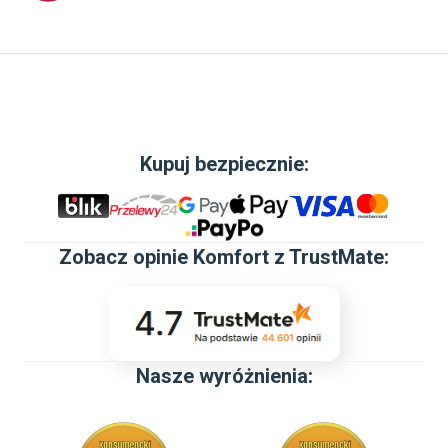
Kupuj bezpiecznie:
Zobacz
opinie Komfort z TrustMate
:
POWŁOKA UŁATWIAJĄCA CZYSZCZENIE
PRZYJEMNOŚĆ SPRZĄTANIA
Nasze wyróżnienia:
Innowacyjna powłoka Active Shield 2.0 sprawia, że woda
z łatwością spływa po szybie kabiny. Takie rozwiązanie