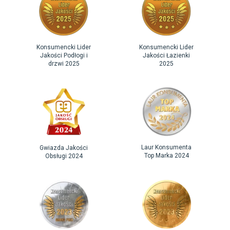
redukuje powstawanie zacieków i osadów z kamienia
czy mydła. Dzięki temu kabina wymaga znacznie mniej
codziennego czyszczenia, co pozwala zaoszczędzić
czas i minimalizuje wysiłek podczas sprzątania łazienki.
Konsumencki Lider
Konsumencki Lider
Jakości Podłogi i
Jakości Łazienki
drzwi 2025
2025
Laur Konsumenta
Gwiazda Jakości
Top Marka 2024
Obsługi 2024