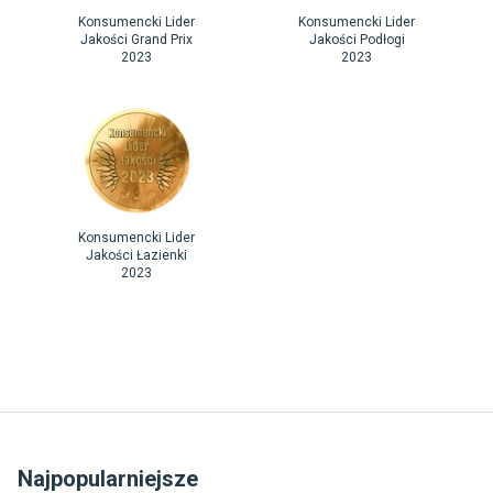
Konsumencki Lider
Konsumencki Lider
Jakości Grand Prix
Jakości Podłogi
2023
2023
ZAWIASY KOLUMNOWE
WYGODNE ROZWIĄZANIE DLA KAŻDEJ
ŁAZIENKI
Dzięki zawiasom kolumnowym kabina może być
otwierana zarówno do wewnątrz, jak i na zewnątrz.
To elastyczne rozwiązanie pozwala na łatwy dostęp
Konsumencki Lider
do prysznica i komfortowe warunki użytkowania nawet
Jakości Łazienki
2023
w niewielkich przestrzeniach.
Najpopularniejsze