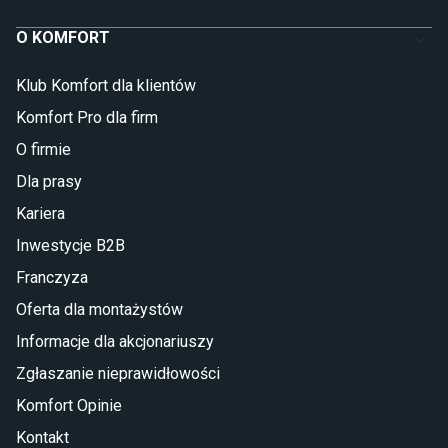
O KOMFORT
Klub Komfort dla klientów
Komfort Pro dla firm
O firmie
Dla prasy
Kariera
WNĘTRZE
Inwestycje B2B
W NOWOCZESNYM STYLU?
Franczyza
KOLEKCJA NEW SOLEO
Oferta dla montażystów
PASUJE DOSKONALE!
Informacje dla akcjonariuszy
Kolekcja New Soleo została stworzona
Zgłaszanie nieprawidłowości
z myślą o miłośnikach nowoczesnego stylu.
Komfort Opinie
Różnorodne kształty kabin i subtelna elegancja
idą w parze z funkcjonalnością, a przy
Kontakt