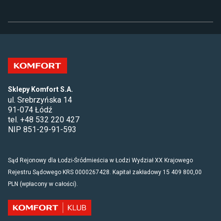
tym charakteryzują się czystą formą i delikatną
elegancją. Różnorodność dostępnych
konfiguracji drzwi w obrębie kolekcji sprawia,
że kabina doskonale sprawdza się zarówno
w małych, jak i dużych łazienkach, zapewniając
wygodę i wszechstronność. Z kolei szeroka
paleta kolorów (grafit, chrom, czarny, miedź,
złoto) pozwoli Ci stworzyć eleganckie i spójne
aranżacje.
Sklepy Komfort S.A.
ul. Srebrzyńska 14
91-074 Łódź
tel. +48 532 220 427
NIP 851-29-91-593
Sąd Rejonowy dla Łodzi-Śródmieścia w Łodzi Wydział XX Krajowego
Rejestru Sądowego KRS 0000267428. Kapitał zakładowy 15 409 800,00
PLN (wpłacony w całości).