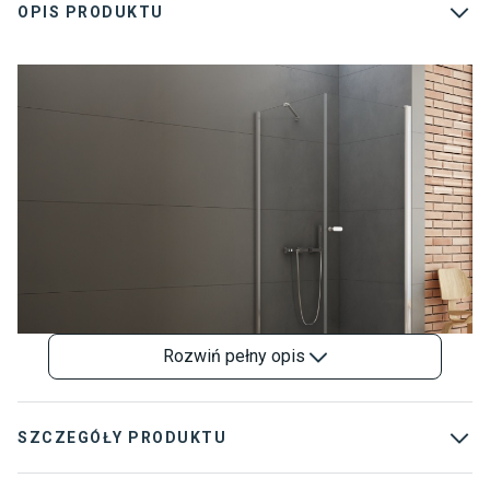
OPIS PRODUKTU
K
K
U
Rozwiń
pełny opis
SZCZEGÓŁY PRODUKTU
KABINY NEW SOLEO