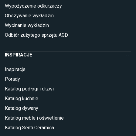
Płytki wielkoformatowe
Wypożyczenie odkurzaczy
Gres (szkliwiony)
Obszywanie wykładzin
Glazura
Płytki marmurowe
Wycinanie wykładzin
Odbiór zużytego sprzętu AGD
INSPIRACJE
WYMIARY
Inspiracje
Porady
Szerokość (A): 70-120 cm
Katalog podłogi i drzwi
Wysokość (B): 195-210 cm
Katalog kuchnie
Katalog dywany
Katalog meble i oświetlenie
Katalog Senti Ceramica