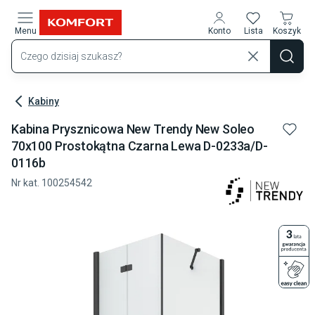
Przejdź do treści głównej
Menu
Konto
Lista
Koszyk
Kabiny
Kabina Prysznicowa New Trendy New Soleo
70x100 Prostokątna Czarna Lewa D-0233a/d-
0116b
Nr kat.
100254542