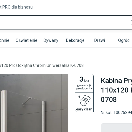
t PRO
dla biznesu
chnie
Oświetlenie
Dywany
Dekoracje
Drzwi
Ogród
x120 Prostokątna Chrom Uniwersalna K-0708
Kabina P
110x120 P
0708
Nr kat.
1002539