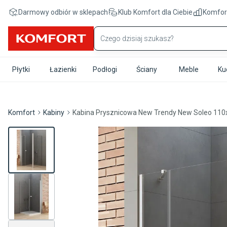
Przejdź do treści głównej
Darmowy odbiór w sklepach
Klub Komfort
dla Ciebie
Komfor
Płytki
Łazienki
Podłogi
Ściany
Meble
Ku
Komfort
Kabiny
Kabina Prysznicowa New Trendy New Soleo 110