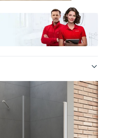
Kabiny prysznicowe
NEW SOLEO
New T