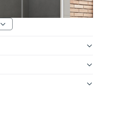
Soleo
ny prostokątne
m
TRENDY SP. Z O. O.
a