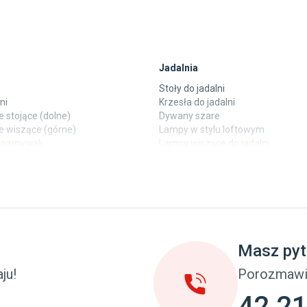
Jadalnia
Stoły do jadalni
ni
Krzesła do jadalni
 stojące (dolne)
Dywany szare
e wiszące (górne)
Lampy w stylu loftowym
ewozmywak
Lampy wiszące do jadalni
 laminowane
Witryny do jadalni
 WARIANTY MONTAŻU
 KAŻDEGO WNĘTRZA
y
Taras i balkon
pokoju dziecięcego
Deski tarasowe kompozytowe
iny z kolekcji New Soleo mogą być
u dziecięcego
Sztuczna trawa miękka
towane zarówno na tradycyjnym brodziku,
eci
Koce i pledy
 i bezpośrednio na posadzce.
Masz pyt
uniwersalność sprawia, że doskonale wpisują
Płytki tarasowe
 one w różnorodne projekty łazienek –
cka (młodzieżowe)
Płytki na balkon
ju!
Porozmawi
klasycznych po nowoczesne. Ponadto dzięki
 młodzieżowym
Lampy stojące LED
norodności dostępnych kształtów –
42 21
kwadratowych, prostokątnych