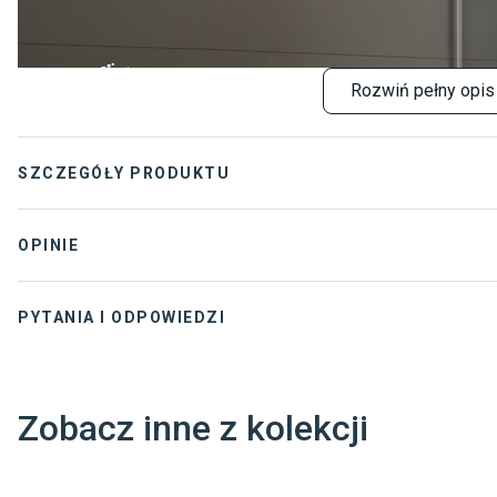
Rozwiń
pełny opis
KABINY NEW SOLEO
SZEROKA PALETA KSZTAŁTÓW
SZCZEGÓŁY PRODUKTU
I BARW
Kolekcja
:
New 
OPINIE
Rodzaj
:
Kabi
PYTANIA I ODPOWIEDZI
Grubość szkła
:
6 m
Kabina przyścienna
:
Nie
Dostawca
:
NEW 
Zobacz inne z kolekcji
Gwarancja
:
3 lat