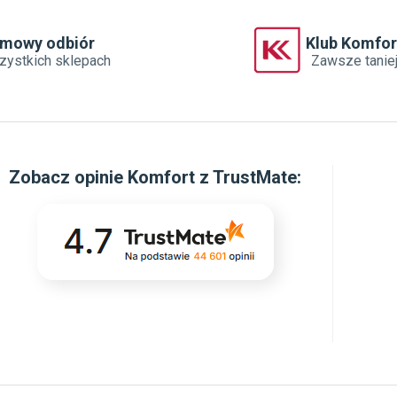
owacyjna powłoka Active Shield 2.0 sprawia,
woda z łatwością spływa po szybie kabiny.
ie rozwiązanie redukuje powstawanie
rmowy odbiór
Klub Komfor
ieków i osadów z kamienia czy mydła. Dzięki
zystkich sklepach
Zawsze tanie
u kabina wymaga znacznie mniej
ziennego czyszczenia, co pozwala
szczędzić czas i minimalizuje wysiłek
czas sprzątania łazienki.
Zobacz
opinie Komfort z TrustMate
: