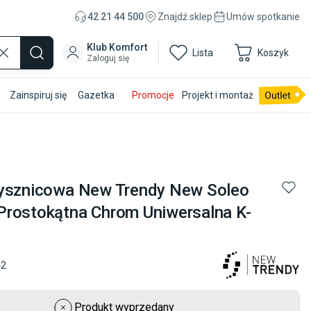
42 21 44 500
Znajdź sklep
Umów spotkanie
Klub Komfort
Lista
Koszyk
Zaloguj się
Zainspiruj się
Gazetka
Promocje
Projekt i montaż
rysznicowa New Trendy New Soleo
rostokątna Chrom Uniwersalna K-
42
Produkt wyprzedany