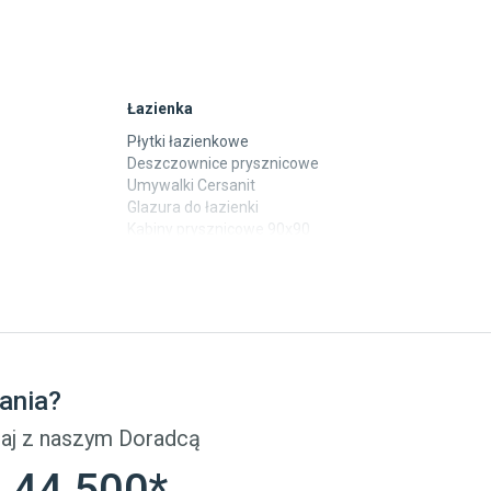
Łazienka
Płytki łazienkowe
Deszczownice prysznicowe
Umywalki Cersanit
Glazura do łazienki
Kabiny prysznicowe 90x90
Wanny Cersanit
Płytki
Płytki betonowe
Płytki Cersanit
Płytki wielkoformatowe
ania?
Gres (szkliwiony)
Glazura
aj z naszym Doradcą
Płytki marmurowe
 44 500*