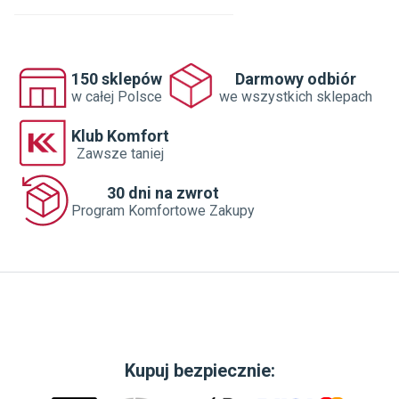
Symbol producenta
:
CER-0091
Dane adresowe dostawcy
:
150 sklepów
Darmowy odbiór
NEW TRENDY SP. Z O. O.

w całej Polsce
we wszystkich sklepach
SADOWNICZA 7 26-600 RADOM POLSKA

biuro@newtrendy.pl
Klub Komfort
Zawsze taniej
30 dni na zwrot
Program Komfortowe Zakupy
Kupuj bezpiecznie: