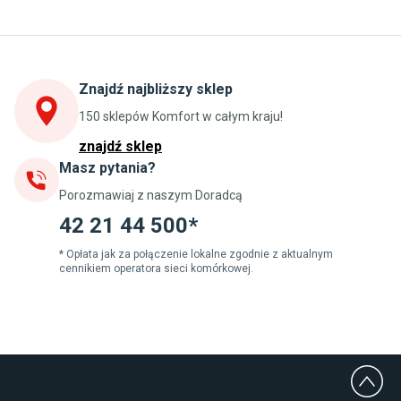
Kuchnia
Stoły do kuchni
Krzesła do kuchni
Szafki kuchenne stojące (dolne)
Znajdź najbliższy sklep
Szafki kuchenne wiszące (górne)
Szafki pod zlewozmywak
150 sklepów Komfort w całym kraju!
Blaty kuchenne laminowane
znajdź sklep
Masz pytania?
Jadalnia
Porozmawiaj z naszym Doradcą
Stoły do jadalni
Krzesła do jadalni
42 21 44 500*
Dywany szare
Lampy w stylu loftowym
* Opłata jak za połączenie lokalne zgodnie z aktualnym
cennikiem operatora sieci komórkowej.
Lampy wiszące do jadalni
Witryny do jadalni
Łazienka
Płytki łazienkowe
Deszczownice prysznicowe
Umywalki Cersanit