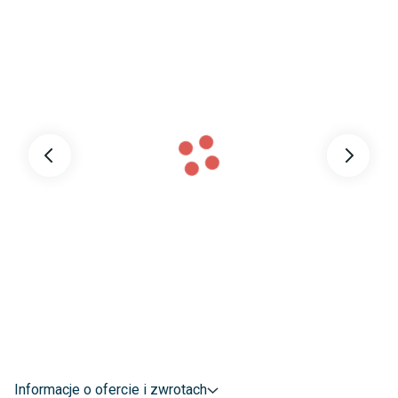
O.
prysznicem będzie o wiele przyjemniejszy.
Gwarancja
:
3 lata
Kształt
:
Prostokątny
Głębokość
:
100 cm
Szerokość
:
90 cm
Wysokość
:
195 cm
Typ otwierania drzwi
:
Uchylne
Strona montażu
:
Prawa
Kolor profilu
:
Chrom
Kolor szkła
:
Transparentny
Powłoka ułatwiająca
Tak
czyszczenie
:
Informacje o ofercie i zwrotach