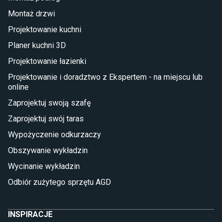
Taras i balkon
Montaż drzwi
Deski tarasowe kompozytowe
Projektowanie kuchni
Sztuczna trawa miękka
Koce i pledy
Planer kuchni 3D
Płytki tarasowe
Projektowanie łazienki
Płytki na balkon
Lampy stojące LED
Projektowanie i doradztwo z Ekspertem - na miejscu lub
online
Płytki
Zaprojektuj swoją szafę
Płytki betonowe
Zaprojektuj swój taras
Płytki Cersanit
Płytki wielkoformatowe
Wypożyczenie odkurzaczy
Gres (szkliwiony)
Obszywanie wykładzin
Glazura
Płytki marmurowe
Wycinanie wykładzin
Odbiór zużytego sprzętu AGD
INSPIRACJE