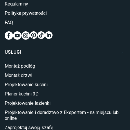
Lampy do sypialni
Regulaminy
Kinkiety do sypialni
Polityka prywatności
Pokój dziecięcy
FAQ
Wykładziny do pokoju dziecięcego
Meble do pokoju dziecięcego
Komody dla dzieci
Szafy dla dzieci
USŁUGI
Łóżka dla dziecka (młodzieżowe)
Lampy w stylu młodzieżowym
Montaż podłóg
Taras i balkon
Montaż drzwi
Deski tarasowe kompozytowe
Projektowanie kuchni
Sztuczna trawa miękka
Koce i pledy
Planer kuchni 3D
Płytki tarasowe
Projektowanie łazienki
Płytki na balkon
Lampy stojące LED
Projektowanie i doradztwo z Ekspertem - na miejscu lub
online
Płytki
Zaprojektuj swoją szafę