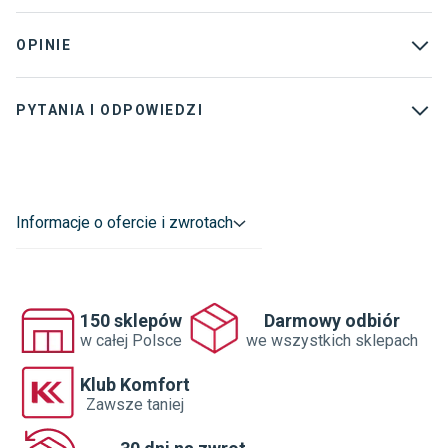
Zastosowanie
:
Inne akcesoria
Przystosowany jest do ogrzewania podłogowego i pod
Karta techniczna
OPINIE
Dostawca
:
BAUTEC POLSKA SP. Z O.O.
kółka mebli biurowych.
Typ produktu
:
Grunty do podłogi
PYTANIA I ODPOWIEDZI
Ilość w opakowaniu
:
5
Przeznaczenie
:
Chemia do montażu
Dane adresowe dostawcy
:
Informacje o ofercie i zwrotach
BAUTEC POLSKA SP. Z O.O.

TURNIEJOWA 8 53-014 WROCŁAW POLSKA

BIURO@BAUTEC.PL
150 sklepów
Darmowy odbiór
w całej Polsce
we wszystkich sklepach
Klub Komfort
Zawsze taniej