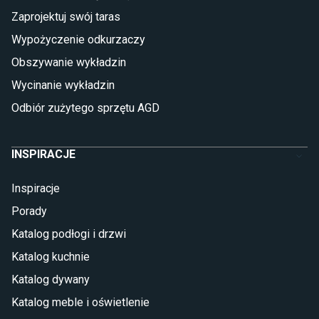
Płytki betonowe
Zaprojektuj swój taras
Płytki Cersanit
Płytki wielkoformatowe
Wypożyczenie odkurzaczy
Gres (szkliwiony)
Obszywanie wykładzin
Glazura
Płytki marmurowe
Wycinanie wykładzin
Odbiór zużytego sprzętu AGD
INSPIRACJE
Inspiracje
Porady
Katalog podłogi i drzwi
Katalog kuchnie
Katalog dywany
Katalog meble i oświetlenie