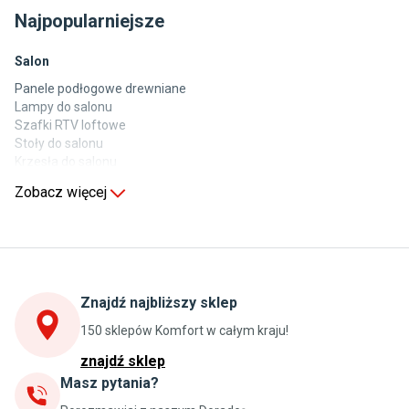
Najpopularniejsze
Salon
Panele podłogowe drewniane
Lampy do salonu
Szafki RTV loftowe
Stoły do salonu
Krzesła do salonu
Komody do salonu
Zobacz więcej
Kuchnia
Stoły do kuchni
Krzesła do kuchni
Szafki kuchenne stojące (dolne)
Znajdź najbliższy sklep
Szafki kuchenne wiszące (górne)
Szafki pod zlewozmywak
150 sklepów Komfort w całym kraju!
Blaty kuchenne laminowane
znajdź sklep
Masz pytania?
Jadalnia