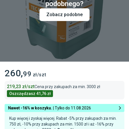
podobnego?
Zobacz podobne
260
,
99
zł/szt
219,23
zł/szt
Cena przy zakupach za min.
3000 zł
Oszczędzasz
41,76 zł
Nawet -16% w koszyku. |
Tylko do 11.08.2026
Kup więcej i zyskaj więcej. Rabat -5% przy zakupach za min.
750 zł, -10% przy zakupach za min. 1500 zł i aż -16% przy