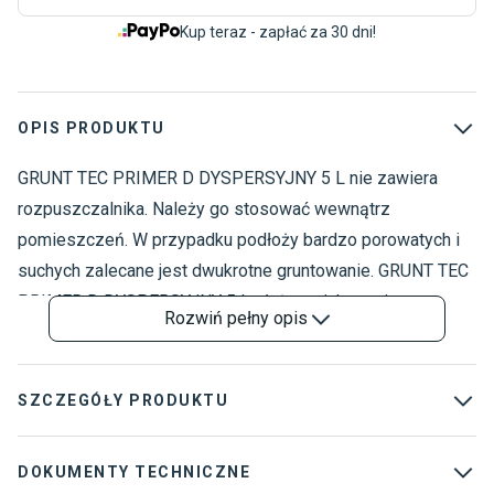
Kup teraz - zapłać za 30 dni!
OPIS PRODUKTU
GRUNT TEC PRIMER D DYSPERSYJNY 5 L nie zawiera
A
C
rozpuszczalnika. Należy go stosować wewnątrz
A
pomieszczeń. W przypadku podłoży bardzo porowatych i
A
suchych zalecane jest dwukrotne gruntowanie. GRUNT TEC
D
PRIMER D DYSPERSYJNY 5 L służy zwiększeniu
D
Rozwiń
pełny opis
przyczepności masy i kleju do podłoża. Wykorzystywany
jest do gruntowania podłoży nasiąkliwych i nienasiąkliwych,
pod masy, kleje dyspersyjne, żywiczne i poliuretanowe.
SZCZEGÓŁY PRODUKTU
GRUNT TEC PRIMER D DYSPERSYJNY 5 L zapobiega
powstawaniu pleśni na podłożach mineralnych pod
Rodzaj
:
Chemia
DOKUMENTY TECHNICZNE
wykładzinami i posadzkami. Jest łatwy do nakładania.