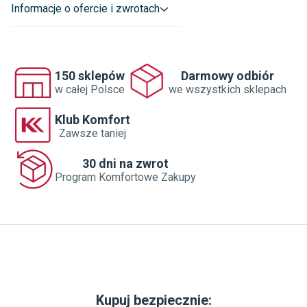
biuro@newtrendy.pl
Informacje o ofercie i zwrotach
150 sklepów
Darmowy odbiór
w całej Polsce
we wszystkich sklepach
Klub Komfort
Zawsze taniej
30 dni na zwrot
Program Komfortowe Zakupy
Kupuj bezpiecznie: