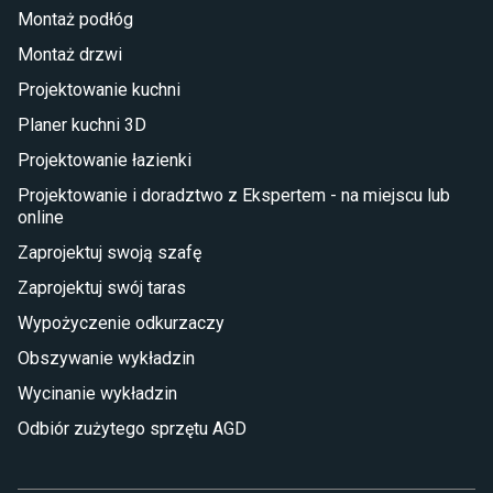
Montaż podłóg
Taras i balkon
Montaż drzwi
Deski tarasowe kompozytowe
Projektowanie kuchni
Sztuczna trawa miękka
Koce i pledy
Planer kuchni 3D
Płytki tarasowe
Projektowanie łazienki
Płytki na balkon
Lampy stojące LED
Projektowanie i doradztwo z Ekspertem - na miejscu lub
online
Płytki
Zaprojektuj swoją szafę
Płytki betonowe
Zaprojektuj swój taras
Płytki Cersanit
Płytki wielkoformatowe
Wypożyczenie odkurzaczy
Gres (szkliwiony)
Obszywanie wykładzin
Glazura
Płytki marmurowe
Wycinanie wykładzin
Odbiór zużytego sprzętu AGD