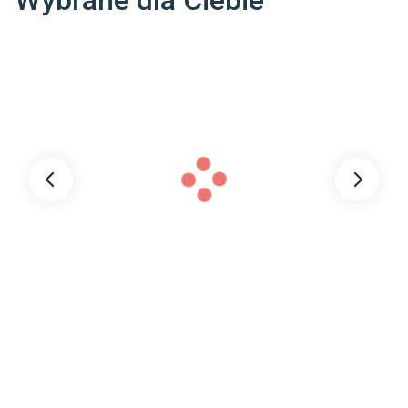
Wybrane dla Ciebie
Uszczelki magnetyczne
:
Tak
Regulacja przyścienna
:
Tak
W zestawie
:
Uszczelka (montaż
bezprogowy)
Dodatkowe cechy
Mechanizm unoszenia
produktu
:
drzwi
Dostępne w różnych
rozmiarach
Rynienka odprowadzająca
wodę
Waga
:
42.48 kg
Symbol producenta
:
EXK-5066
Dane adresowe dostawcy
:
NEW TRENDY SP. Z O. O.

SADOWNICZA 7 26-600 RADOM POLSKA
