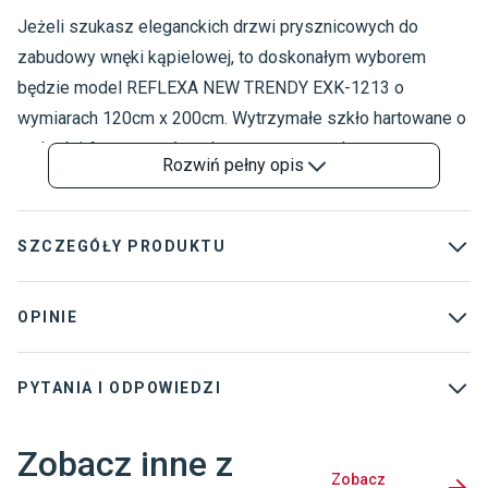
Jeżeli szukasz eleganckich drzwi prysznicowych do
K
K
zabudowy wnęki kąpielowej, to doskonałym wyborem
D
będzie model REFLEXA NEW TRENDY EXK-1213 o
wymiarach 120cm x 200cm. Wytrzymałe szkło hartowane o
grubości 6mm zostało pokryte warstwą ochronną
Rozwiń
pełny opis
ActiveShield, dzięki czemu na powierzchni tafli nie
osadzają się bakterie czy też zabrudzenia.
Jednoskrzydłowe drzwi uchylne w wersji prawej są
SZCZEGÓŁY PRODUKTU
wygodne w użytkowaniu, dzięki metalowym uchwytom o
ergonomicznym kształcie. Produkt posiada również
Kolekcja
:
Reflexa
OPINIE
uszczelki magnetyczne oraz estetyczną listwę w kształcie
Rodzaj
:
Drzwi i ścianki
rynny. Piękny design drzwi podkreślają chromowane
PYTANIA I ODPOWIEDZI
Grubość szkła
:
6 mm
wykończenia detali.
Kabina przyścienna
:
Nie
Zobacz inne z
Dostawca
:
NEW TRENDY SP. Z O. O.
Zobacz