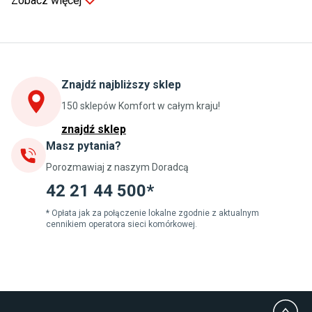
Zobacz więcej
Kuchnia
Stoły do kuchni
Krzesła do kuchni
Szafki kuchenne stojące (dolne)
Znajdź najbliższy sklep
Szafki kuchenne wiszące (górne)
Szafki pod zlewozmywak
150 sklepów Komfort w całym kraju!
Blaty kuchenne laminowane
znajdź sklep
Masz pytania?
Jadalnia
Porozmawiaj z naszym Doradcą
Stoły do jadalni
Krzesła do jadalni
42 21 44 500*
Dywany szare
Lampy w stylu loftowym
* Opłata jak za połączenie lokalne zgodnie z aktualnym
cennikiem operatora sieci komórkowej.
Lampy wiszące do jadalni
Witryny do jadalni
Łazienka
Płytki łazienkowe
Deszczownice prysznicowe