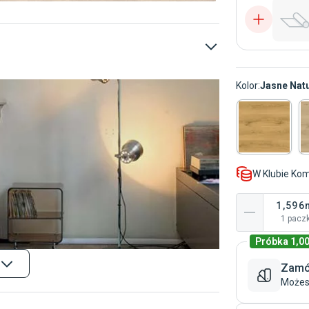
Panele
Panele natu
Kolor
:
Jasne Nat
Panele struktura dre
W Klubie Ko
1,596
1
pacz
Próbka
1,00
Zamó
Możes