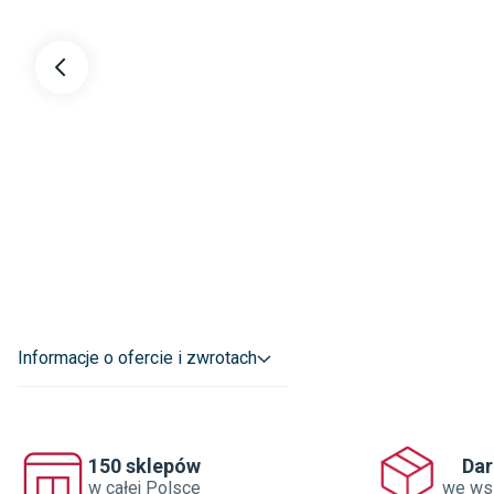
wyg
dług
GRUBOŚĆ 8MM
STABILNOŚĆ I KOMFORT
Grubość 8 mm zapewnia solidną, stabilną
konstrukcję, która dobrze znosi obciążenia
Informacje o ofercie i zwrotach
i ogranicza ryzyko odkształceń. Podłoga lepiej
tłumi dźwięki i daje większy komfort użytkowania
– szczególnie w pomieszczeniach, gdzie spędza
się najwięcej czasu.
150 sklepów
Da
w całej Polsce
we ws