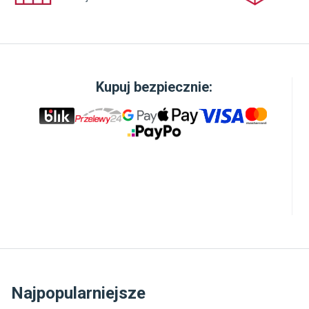
Kupuj bezpiecznie:
WO
GO
Dzi
zmo
imp
sku
na 
pod
do 
i m
wil
uży
Najpopularniejsze