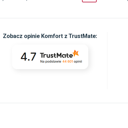
Zobacz
opinie Komfort z TrustMate
:
DOODPORNOŚĆ
TOWE NA KAŻDE WYZWANIE
ęki dopracowanej konstrukcji – szczelnym,
dyfikowanym zamkom oraz wielokrotnie
regnowanym krawędziom – panele
tecznie ograniczają wnikanie wilgoci
łączeniach. W praktyce oznacza to, że
łoga może wytrzymać kontakt z wodą nawet
24 godzin, co daje więcej czasu na reakcję
inimalizuje ryzyko uszkodzeń. Rozlane płyny,
goć w przedpokoju czy codzienne
tkowanie w kuchni przestają być problemem!