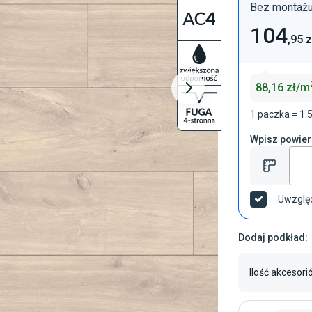
Bez montaż
104
,95
z
88,16
zł/
m
1 paczka = 1.
Wpisz powier
Uwzględ
Dodaj podkład:
Ilość akcesor