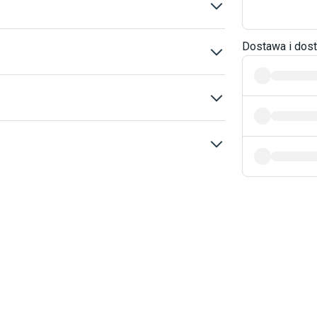
ic
Dostawa i dos
k-Step
Opor cieplny
Instrukcja montazu
t
x 1.20 m
Karta techniczna
5 m² K/W
m
Grubość 8mm
ronna
tej kolekcji zastosowano grubość
8 mm, która zapewnia trwałość,
bilność oraz komfort codziennego