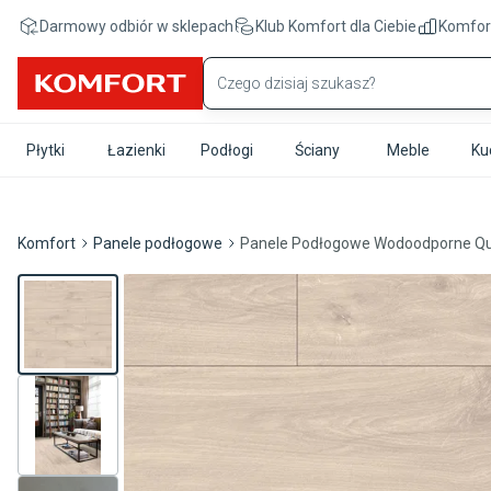
Przejdź do treści głównej
Darmowy odbiór w sklepach
Klub Komfort
dla Ciebie
Komfor
Płytki
Łazienki
Podłogi
Ściany
Meble
Ku
Komfort
Panele podłogowe
Panele Podłogowe Wodoodporne Qui