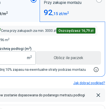
u
Przy zakupie montażu
92
2
2
ł/m
,15
zł/m
2
Cena przy zakupach za min.
3000 zł
Oszczędzasz
16,79 zł
2
596 m
2
zchnię podłogi (m
)
2
m
Oblicz
ile
paczek
nij 10% zapasu na ewentualne straty podczas montażu
Jak dobrać podkład?
iów zostanie dopasowana do podanego metrażu podłogi