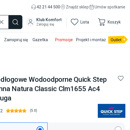
42 21 44 500
Znajdź sklep
Umów spotkanie
Klub Komfort
Lista
Koszyk
Zaloguj się
Zainspiruj się
Gazetka
Promocje
Projekt i montaż
odłogowe Wodoodporne Quick Step
nna Natura Classic Clm1655 Ac4
uga
32
(
5.0
)