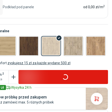
2
Podkład pod panele
od
0,00
zł/m
ralne
Ogrzewanie wodne
Panele Quick-Step
Panele AC4
Panele wzór de
uralne
wna
Ogrzewanie elektryczne
Panele jasne
mfort
zyskujesz 15 zł za każde wydane 500 zł
2
m
ka
 zł
Wysyłka 24 h
w próbkę przed zakupem
z zamówić max. 5 różnych próbek