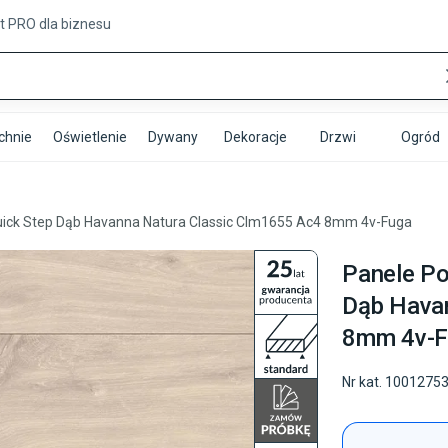
t PRO
dla biznesu
chnie
Oświetlenie
Dywany
Dekoracje
Drzwi
Ogród
ck Step Dąb Havanna Natura Classic Clm1655 Ac4 8mm 4v-Fuga
Panele P
Dąb Hava
8mm 4v-F
Nr kat.
1001275