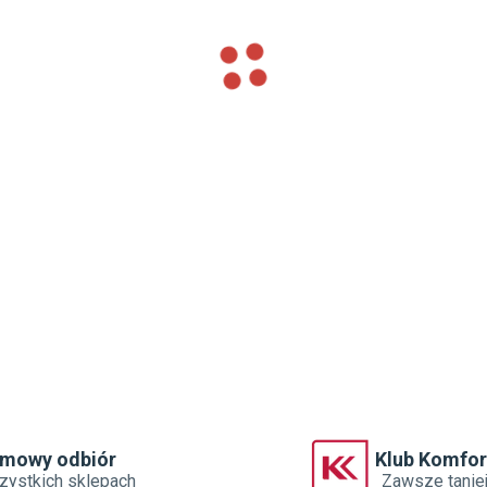
ląd i pozwala cieszyć się jej pięknem przez
ie lata.
rmowy odbiór
Klub Komfor
zystkich sklepach
Zawsze tanie