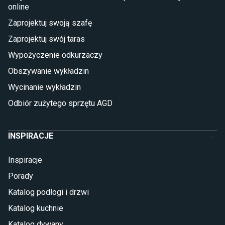
online
Płytki
Zaprojektuj swoją szafę
Płytki betonowe
Zaprojektuj swój taras
Płytki Cersanit
Płytki wielkoformatowe
Wypożyczenie odkurzaczy
Gres (szkliwiony)
Obszywanie wykładzin
Glazura
Płytki marmurowe
Wycinanie wykładzin
Odbiór zużytego sprzętu AGD
INSPIRACJE
Inspiracje
Porady
Katalog podłogi i drzwi
Katalog kuchnie
Katalog dywany