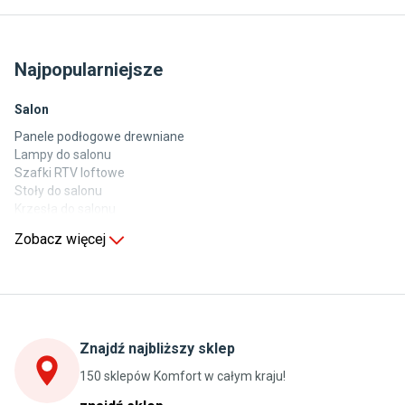
Najpopularniejsze
Salon
Panele podłogowe drewniane
Lampy do salonu
Szafki RTV loftowe
Stoły do salonu
Krzesła do salonu
Komody do salonu
Zobacz więcej
Kuchnia
Stoły do kuchni
Krzesła do kuchni
Szafki kuchenne stojące (dolne)
Znajdź najbliższy sklep
Szafki kuchenne wiszące (górne)
Szafki pod zlewozmywak
150 sklepów Komfort w całym kraju!
Blaty kuchenne laminowane