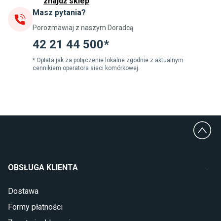
znajdź sklep
Masz pytania?
Jadalnia
Porozmawiaj z naszym Doradcą
Stoły do jadalni
Krzesła do jadalni
42 21 44 500*
Dywany szare
Lampy w stylu loftowym
* Opłata jak za połączenie lokalne zgodnie z aktualnym
cennikiem operatora sieci komórkowej.
Lampy wiszące do jadalni
Witryny do jadalni
Łazienka
Płytki łazienkowe
Deszczownice prysznicowe
Umywalki Cersanit
Glazura do łazienki
Kabiny prysznicowe 90x90
OBSŁUGA KLIENTA
Wanny Cersanit
Dostawa
Sypialnia
Formy płatności
Wykładzina do sypialni
Szafy do sypialni