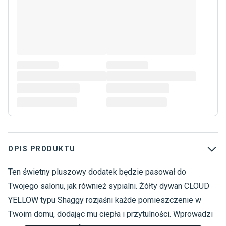
OPIS PRODUKTU
Ten świetny pluszowy dodatek będzie pasował do
D
D
Twojego salonu, jak również sypialni. Żółty dywan CLOUD
D
YELLOW typu Shaggy rozjaśni każde pomieszczenie w
2
Twoim domu, dodając mu ciepła i przytulności. Wprowadzi
T