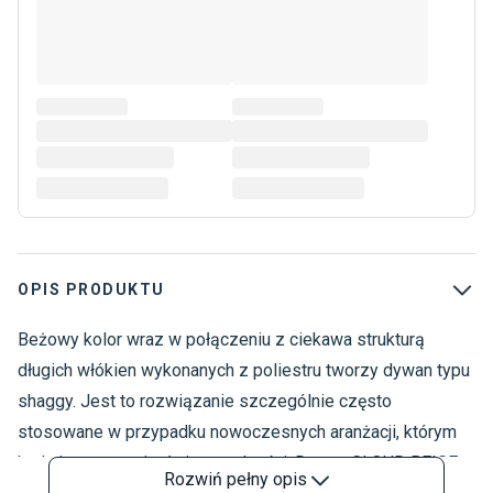
OPIS PRODUKTU
Beżowy kolor wraz w połączeniu z ciekawa strukturą
D
D
długich włókien wykonanych z poliestru tworzy dywan typu
D
shaggy. Jest to rozwiązanie szczególnie często
1
stosowane w przypadku nowoczesnych aranżacji, którym
D
brakuje często ciepła i przytulności. Dywan CLOUD BEIGE
D
Rozwiń
pełny opis