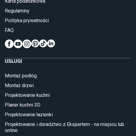
Karta podarunkowa
Materace piankowe
Lampy do sypialni
Regulaminy
Kinkiety do sypialni
Polityka prywatności
Pokój dziecięcy
FAQ
Wykładziny do pokoju dziecięcego
Meble do pokoju dziecięcego
Komody dla dzieci
Szafy dla dzieci
USŁUGI
Łóżka dla dziecka (młodzieżowe)
Lampy w stylu młodzieżowym
Montaż podłóg
Taras i balkon
Montaż drzwi
Deski tarasowe kompozytowe
Projektowanie kuchni
Sztuczna trawa miękka
Koce i pledy
Planer kuchni 3D
Płytki tarasowe
Projektowanie łazienki
Płytki na balkon
Lampy stojące LED
Projektowanie i doradztwo z Ekspertem - na miejscu lub
online