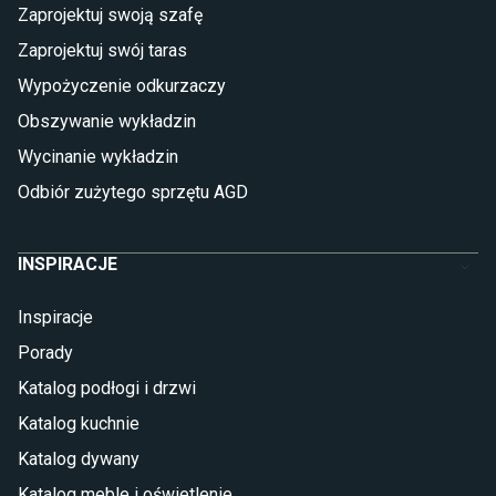
Płytki
Zaprojektuj swoją szafę
Płytki betonowe
Zaprojektuj swój taras
Płytki Cersanit
Płytki wielkoformatowe
Wypożyczenie odkurzaczy
Gres (szkliwiony)
Obszywanie wykładzin
Glazura
Płytki marmurowe
Wycinanie wykładzin
Odbiór zużytego sprzętu AGD
INSPIRACJE
Inspiracje
Porady
Katalog podłogi i drzwi
Katalog kuchnie
Katalog dywany
Katalog meble i oświetlenie