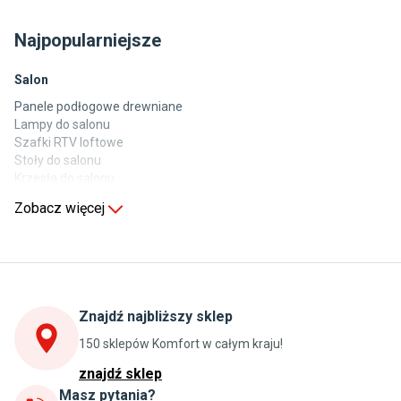
Najpopularniejsze
Salon
Panele podłogowe drewniane
Lampy do salonu
Szafki RTV loftowe
Stoły do salonu
Krzesła do salonu
Komody do salonu
Zobacz więcej
Kuchnia
Stoły do kuchni
Krzesła do kuchni
Szafki kuchenne stojące (dolne)
Znajdź najbliższy sklep
Szafki kuchenne wiszące (górne)
Szafki pod zlewozmywak
150 sklepów Komfort w całym kraju!
Blaty kuchenne laminowane
znajdź sklep
Masz pytania?