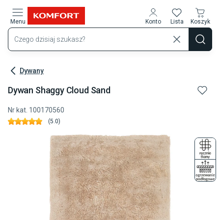
Przejdź do treści głównej
Menu
Konto
Lista
Koszyk
Dywany
Dywan Shaggy Cloud Sand
Nr kat.
100170560
(
5.0
)