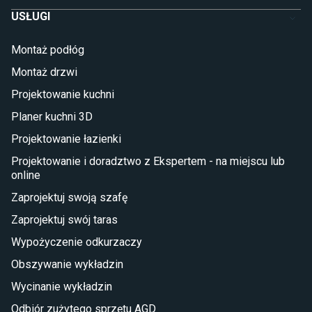
Szafy dla dzieci
USŁUGI
Łóżka dla dziecka (młodzieżowe)
Lampy w stylu młodzieżowym
Montaż podłóg
Taras i balkon
Montaż drzwi
Deski tarasowe kompozytowe
Projektowanie kuchni
Sztuczna trawa miękka
Koce i pledy
Planer kuchni 3D
Płytki tarasowe
Projektowanie łazienki
Płytki na balkon
Lampy stojące LED
Projektowanie i doradztwo z Ekspertem - na miejscu lub
online
Płytki
Zaprojektuj swoją szafę
Płytki betonowe
Zaprojektuj swój taras
Płytki Cersanit
Płytki wielkoformatowe
Wypożyczenie odkurzaczy
Gres (szkliwiony)
Obszywanie wykładzin
Glazura
Płytki marmurowe
Wycinanie wykładzin
Odbiór zużytego sprzętu AGD