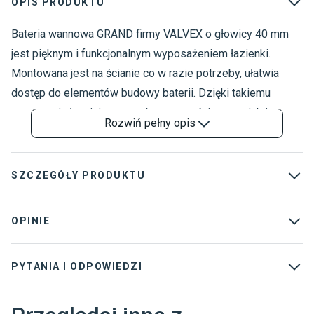
OPIS PRODUKTU
Bateria wannowa GRAND firmy VALVEX o głowicy 40 mm
B
B
jest pięknym i funkcjonalnym wyposażeniem łazienki.
B
Montowana jest na ścianie co w razie potrzeby, ułatwia
dostęp do elementów budowy baterii. Dzięki takiemu
mocowaniu łatwiej utrzymać w czystości wannę, jak i samą
Rozwiń
pełny opis
baterię, która odporna jest na działanie detergentów. Bateria
wykonana została z materiałów wysokiej jakości, więc
odporna jest na działanie wody, obtarcia oraz uszkodzenia
SZCZEGÓŁY PRODUKTU
mechaniczne. Dzięki temu będziesz mógł Cieszyć się
trwałością i pięknym wyglądem produkt przez wiele lat.
Marka
:
Valvex
OPINIE
Modny kolor chrom sprawia, że bateria pasować będzie do
Kolekcja
:
Grand
nowoczesnych, jak i klasycznych aranżacji.
PYTANIA I ODPOWIEDZI
Kolor
:
Chrom
Wykończenie powłoki
:
Połysk