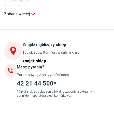
Stoły do salonu
Krzesła do salonu
Komody do salonu
Zobacz więcej
Kuchnia
Stoły do kuchni
Krzesła do kuchni
Szafki kuchenne stojące (dolne)
Znajdź najbliższy sklep
Szafki kuchenne wiszące (górne)
Szafki pod zlewozmywak
150 sklepów Komfort w całym kraju!
Blaty kuchenne laminowane
znajdź sklep
Masz pytania?
Jadalnia
Porozmawiaj z naszym Doradcą
Stoły do jadalni
Krzesła do jadalni
42 21 44 500*
Dywany szare
Lampy w stylu loftowym
* Opłata jak za połączenie lokalne zgodnie z aktualnym
cennikiem operatora sieci komórkowej.
Lampy wiszące do jadalni
Witryny do jadalni