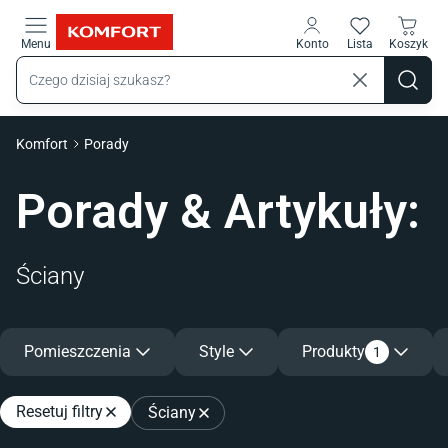
Przejdź do treści głównej
Menu
Konto
Lista
Koszyk
Komfort
Porady
Porady & Artykuły
:
Ściany
Pomieszczenia
Style
Produkty
1
Resetuj filtry
Ściany