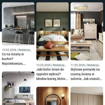
15.05.2026
|
Redakcja
Komfort
Co na ściany w
kuchni?
Najciekawsze,
13.05.2026
|
Redakcja
11.05.2026
|
Redakcja
najbardziej
Komfort
Komfort
Jaki kolor ścian do
Stylowe pomysły na
funkcjonalne
sypialni wybrać?
czarną ścianę w
pomysły
Modne barwy, które
salonie. Jak oswoić
stworzą oazę spokoju
ten trend?