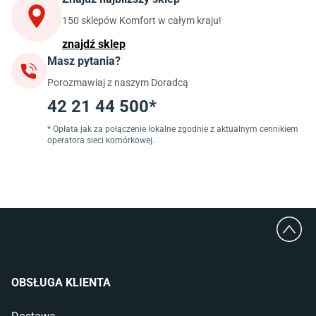
Szafki kuchenne wiszące (górne)
Szafki pod zlewozmywak
150 sklepów Komfort w całym kraju!
Blaty kuchenne laminowane
znajdź sklep
Masz pytania?
Jadalnia
Porozmawiaj z naszym Doradcą
Stoły do jadalni
Krzesła do jadalni
42 21 44 500*
Dywany szare
Lampy w stylu loftowym
* Opłata jak za połączenie lokalne zgodnie z aktualnym cennikiem
operatora sieci komórkowej.
Lampy wiszące do jadalni
Witryny do jadalni
Łazienka
Płytki łazienkowe
Deszczownice prysznicowe
Umywalki Cersanit
Glazura do łazienki
Kabiny prysznicowe 90x90
OBSŁUGA KLIENTA
Wanny Cersanit