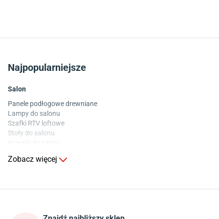
Najpopularniejsze
Salon
Panele podłogowe drewniane
Lampy do salonu
Szafki RTV loftowe
Stoły do salonu
Krzesła do salonu
Komody do salonu
Zobacz więcej
Kuchnia
Stoły do kuchni
Krzesła do kuchni
Szafki kuchenne stojące (dolne)
Znajdź najbliższy sklep