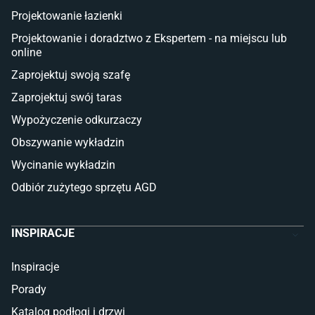
Płytki tarasowe
Projektowanie łazienki
Płytki na balkon
Lampy stojące LED
Projektowanie i doradztwo z Ekspertem - na miejscu lub
online
Płytki
Zaprojektuj swoją szafę
Płytki betonowe
Zaprojektuj swój taras
Płytki Cersanit
Płytki wielkoformatowe
Wypożyczenie odkurzaczy
Gres (szkliwiony)
Obszywanie wykładzin
Glazura
Płytki marmurowe
Wycinanie wykładzin
Odbiór zużytego sprzętu AGD
INSPIRACJE
Inspiracje
Porady
Katalog podłogi i drzwi