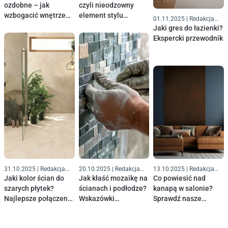
ozdobne – jak
czyli nieodzowny
wzbogacić wnętrze
element stylu
01.11.2025
|
Redakcja
klasycznymi
loftowego. Jak
Komfort
Jaki gres do łazienki?
detalami?
wykorzystać cegłę w
Ekspercki przewodnik
swoich wnętrzach?
31.10.2025
|
Redakcja
20.10.2025
|
Redakcja
13.10.2025
|
Redakcja
Komfort
Komfort
Komfort
Jaki kolor ścian do
Jak kłaść mozaikę na
Co powiesić nad
szarych płytek?
ścianach i podłodze?
kanapą w salonie?
Najlepsze połączenia
Wskazówki
Sprawdź nasze
i modne inspiracje
ekspertów
pomysły na aranżację
ściany