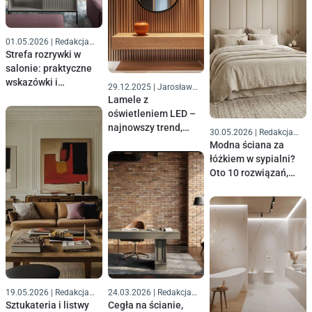
01.05.2026
|
Redakcja
Komfort
Strefa rozrywki w
salonie: praktyczne
wskazówki i
29.12.2025
|
Jarosław
kreatywne inspiracje
Witczak
Lamele z
na ścianę z
oświetleniem LED –
telewizorem
najnowszy trend,
30.05.2026
|
Redakcja
który króluje w 2026
Komfort
Modna ściana za
roku
łóżkiem w sypialni?
Oto 10 rozwiązań,
które musisz znać
19.05.2026
|
Redakcja
24.03.2026
|
Redakcja
Komfort
Komfort
Sztukateria i listwy
Cegła na ścianie,