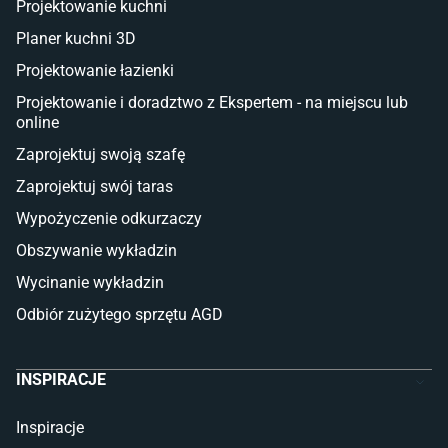
Projektowanie kuchni
Sztuczna trawa miękka
Koce i pledy
Planer kuchni 3D
Płytki tarasowe
Projektowanie łazienki
Płytki na balkon
Lampy stojące LED
Projektowanie i doradztwo z Ekspertem - na miejscu lub
online
Płytki
Zaprojektuj swoją szafę
Płytki betonowe
Zaprojektuj swój taras
Płytki Cersanit
Płytki wielkoformatowe
Wypożyczenie odkurzaczy
Gres (szkliwiony)
Obszywanie wykładzin
Glazura
Płytki marmurowe
Wycinanie wykładzin
Odbiór zużytego sprzętu AGD
INSPIRACJE
Inspiracje