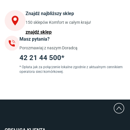
Krzesła do kuchni
Szafki kuchenne stojące (dolne)
Znajdź najbliższy sklep
Szafki kuchenne wiszące (górne)
Szafki pod zlewozmywak
150 sklepów Komfort w całym kraju!
Blaty kuchenne laminowane
znajdź sklep
Masz pytania?
Jadalnia
Porozmawiaj z naszym Doradcą
Stoły do jadalni
Krzesła do jadalni
42 21 44 500*
Dywany szare
Lampy w stylu loftowym
* Opłata jak za połączenie lokalne zgodnie z aktualnym cennikiem
operatora sieci komórkowej.
Lampy wiszące do jadalni
Witryny do jadalni
Łazienka
Płytki łazienkowe
Deszczownice prysznicowe
Umywalki Cersanit
Glazura do łazienki
Kabiny prysznicowe 90x90