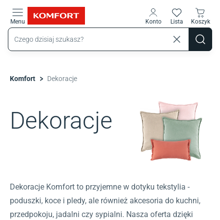
Przejdź do treści głównej
Menu
Konto
Lista
Koszyk
>
Komfort
Dekoracje
Dekoracje
Dekoracje Komfort to przyjemne w dotyku tekstylia -
poduszki, koce i pledy, ale również akcesoria do kuchni,
przedpokoju, jadalni czy sypialni. Nasza oferta dzięki