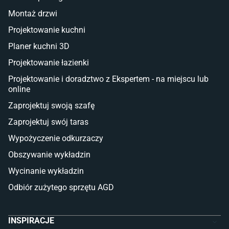
Taras i balkon
Montaż drzwi
Deski tarasowe kompozytowe
Projektowanie kuchni
Sztuczna trawa miękka
Koce i pledy
Planer kuchni 3D
Płytki tarasowe
Projektowanie łazienki
Płytki na balkon
Lampy stojące LED
Projektowanie i doradztwo z Ekspertem - na miejscu lub
online
Płytki
Zaprojektuj swoją szafę
Płytki betonowe
Zaprojektuj swój taras
Płytki Cersanit
Płytki wielkoformatowe
Wypożyczenie odkurzaczy
Gres (szkliwiony)
Obszywanie wykładzin
Glazura
Płytki marmurowe
Wycinanie wykładzin
Odbiór zużytego sprzętu AGD
INSPIRACJE