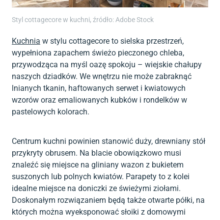
Styl cottagecore w kuchni, źródło: Adobe Stock
Kuchnia
w stylu cottagecore to sielska przestrzeń,
wypełniona zapachem świeżo pieczonego chleba,
przywodząca na myśl oazę spokoju – wiejskie chałupy
naszych dziadków. We wnętrzu nie może zabraknąć
lnianych tkanin, haftowanych serwet i kwiatowych
wzorów oraz emaliowanych kubków i rondelków w
pastelowych kolorach.
Centrum kuchni powinien stanowić duży, drewniany stół
przykryty obrusem. Na blacie obowiązkowo musi
znaleźć się miejsce na gliniany wazon z bukietem
suszonych lub polnych kwiatów. Parapety to z kolei
idealne miejsce na doniczki ze świeżymi ziołami.
Doskonałym rozwiązaniem będą także otwarte półki, na
których można wyeksponować słoiki z domowymi