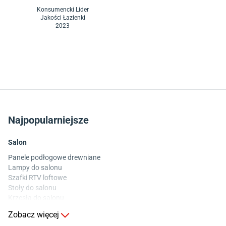
Konsumencki Lider
Jakości Łazienki
2023
Najpopularniejsze
Salon
Panele podłogowe drewniane
Lampy do salonu
Szafki RTV loftowe
Stoły do salonu
Krzesła do salonu
Komody do salonu
Zobacz więcej