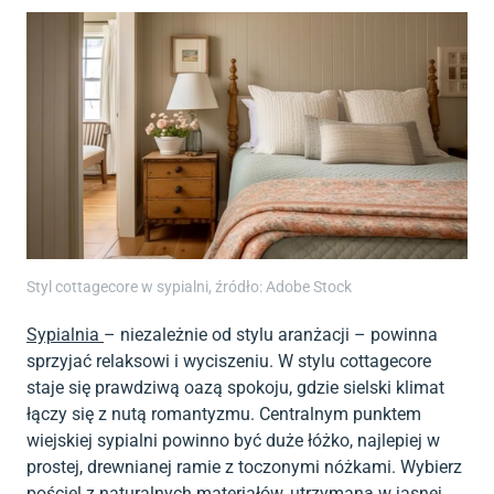
Styl cottagecore w sypialni, źródło: Adobe Stock
Sypialnia
– niezależnie od stylu aranżacji – powinna
sprzyjać relaksowi i wyciszeniu. W stylu cottagecore
staje się prawdziwą oazą spokoju, gdzie sielski klimat
łączy się z nutą romantyzmu. Centralnym punktem
wiejskiej sypialni powinno być duże łóżko, najlepiej w
prostej, drewnianej ramie z toczonymi nóżkami. Wybierz
pościel z naturalnych materiałów, utrzymaną w jasnej