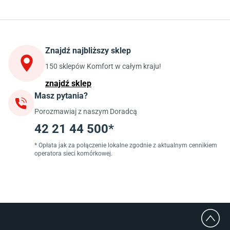
Kuchnia
Stoły do kuchni
Krzesła do kuchni
Szafki kuchenne stojące (dolne)
Znajdź najbliższy sklep
Szafki kuchenne wiszące (górne)
Szafki pod zlewozmywak
150 sklepów Komfort w całym kraju!
Blaty kuchenne laminowane
znajdź sklep
Masz pytania?
Jadalnia
Porozmawiaj z naszym Doradcą
Stoły do jadalni
Krzesła do jadalni
42 21 44 500*
Dywany szare
Lampy w stylu loftowym
* Opłata jak za połączenie lokalne zgodnie z aktualnym cennikiem
operatora sieci komórkowej.
Lampy wiszące do jadalni
Witryny do jadalni
Łazienka
Płytki łazienkowe
Deszczownice prysznicowe
Umywalki Cersanit