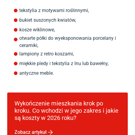
tekstylia z motywami roślinnymi,
bukiet suszonych kwiatów,
kosze wiklinowe,
otwarte półki do wyeksponowania porcelany i
ceramiki,
lampiony z retro koszami,
miękkie pledy i tekstylia z lnu lub bawełny,
antyczne meble.
Wykończenie mieszkania krok po
kroku. Co wchodzi w jego zakres i jakie
są koszty w 2026 roku?
Zobacz artykuł