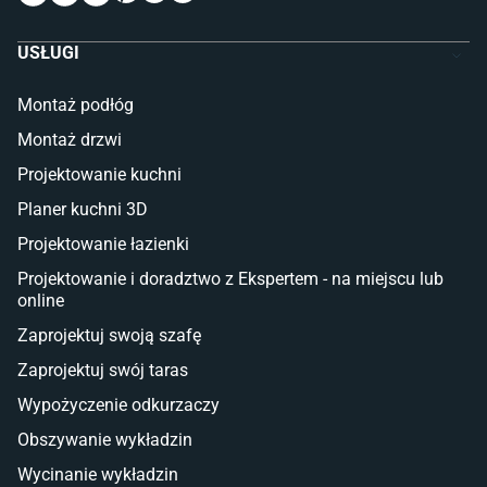
Komody dla dzieci
Szafy dla dzieci
USŁUGI
Łóżka dla dziecka (młodzieżowe)
Lampy w stylu młodzieżowym
Montaż podłóg
Taras i balkon
Montaż drzwi
Deski tarasowe kompozytowe
Projektowanie kuchni
Sztuczna trawa miękka
Koce i pledy
Planer kuchni 3D
Płytki tarasowe
Projektowanie łazienki
Płytki na balkon
Lampy stojące LED
Projektowanie i doradztwo z Ekspertem - na miejscu lub
online
Płytki
Zaprojektuj swoją szafę
Płytki betonowe
Zaprojektuj swój taras
Płytki Cersanit
Płytki wielkoformatowe
Wypożyczenie odkurzaczy
Gres (szkliwiony)
Obszywanie wykładzin
Glazura
Płytki marmurowe
Wycinanie wykładzin