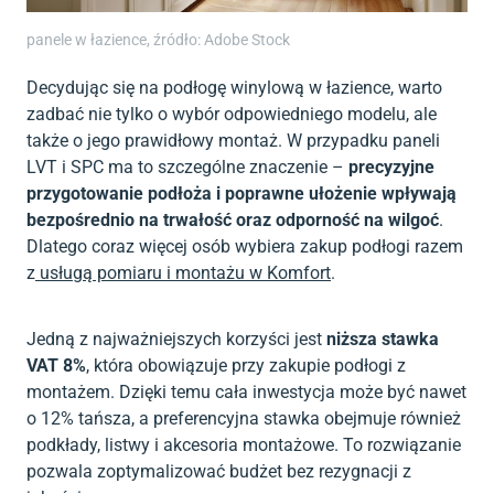
panele w łazience, źródło: Adobe Stock
Decydując się na podłogę winylową w łazience, warto
zadbać nie tylko o wybór odpowiedniego modelu, ale
także o jego prawidłowy montaż. W przypadku paneli
LVT i SPC ma to szczególne znaczenie –
precyzyjne
przygotowanie podłoża i poprawne ułożenie wpływają
bezpośrednio na trwałość oraz odporność na wilgoć
.
Dlatego coraz więcej osób wybiera zakup podłogi razem
z
usługą pomiaru i montażu w Komfort
.
Jedną z najważniejszych korzyści jest
niższa stawka
VAT 8%
, która obowiązuje przy zakupie podłogi z
montażem. Dzięki temu cała inwestycja może być nawet
o 12% tańsza, a preferencyjna stawka obejmuje również
podkłady, listwy i akcesoria montażowe. To rozwiązanie
pozwala zoptymalizować budżet bez rezygnacji z