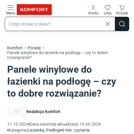
Przejdź do treści głównej
Menu
Konto
Lista
Koszyk
Komfort
Porady
Panele winylowe do łazienki na podłogę – czy to dobre
rozwiązanie?
Panele winylowe do
łazienki na podłogę – czy
to dobre rozwiązanie?
Redakcja Komfort
11.10.2024
Data ostatniej aktualizacji:
10.06.2026
Kategoria:
Łazienka
,
Podłogi
4
min. czytania