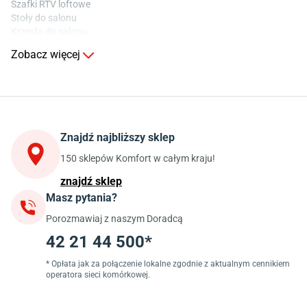
Szafki RTV loftowe
Stoły do salonu
Krzesła do salonu
Komody do salonu
Zobacz więcej
Kuchnia
Stoły do kuchni
Krzesła do kuchni
Szafki kuchenne stojące (dolne)
Znajdź najbliższy sklep
Szafki kuchenne wiszące (górne)
Szafki pod zlewozmywak
150 sklepów Komfort w całym kraju!
Blaty kuchenne laminowane
znajdź sklep
Masz pytania?
Jadalnia
Porozmawiaj z naszym Doradcą
Stoły do jadalni
Krzesła do jadalni
42 21 44 500*
Dywany szare
Lampy w stylu loftowym
* Opłata jak za połączenie lokalne zgodnie z aktualnym cennikiem
operatora sieci komórkowej.
Lampy wiszące do jadalni
Witryny do jadalni