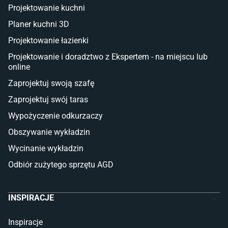
Deski tarasowe kompozytowe
Projektowanie kuchni
Sztuczna trawa miękka
Koce i pledy
Planer kuchni 3D
Płytki tarasowe
Projektowanie łazienki
Płytki na balkon
Lampy stojące LED
Projektowanie i doradztwo z Ekspertem - na miejscu lub
online
Płytki
Zaprojektuj swoją szafę
Płytki betonowe
Zaprojektuj swój taras
Płytki Cersanit
Płytki wielkoformatowe
Wypożyczenie odkurzaczy
Gres (szkliwiony)
Obszywanie wykładzin
Glazura
Płytki marmurowe
Wycinanie wykładzin
Odbiór zużytego sprzętu AGD
INSPIRACJE
Inspiracje