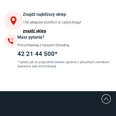
Stoły do kuchni
Krzesła do kuchni
Szafki kuchenne stojące (dolne)
Znajdź najbliższy sklep
Szafki kuchenne wiszące (górne)
Szafki pod zlewozmywak
150 sklepów Komfort w całym kraju!
Blaty kuchenne laminowane
znajdź sklep
Masz pytania?
Jadalnia
Porozmawiaj z naszym Doradcą
Stoły do jadalni
Krzesła do jadalni
42 21 44 500*
Dywany szare
Lampy w stylu loftowym
* Opłata jak za połączenie lokalne zgodnie z aktualnym cennikiem
operatora sieci komórkowej.
Lampy wiszące do jadalni
Witryny do jadalni
Łazienka
Płytki łazienkowe
Deszczownice prysznicowe
Umywalki Cersanit
Glazura do łazienki
Kabiny prysznicowe 90x90