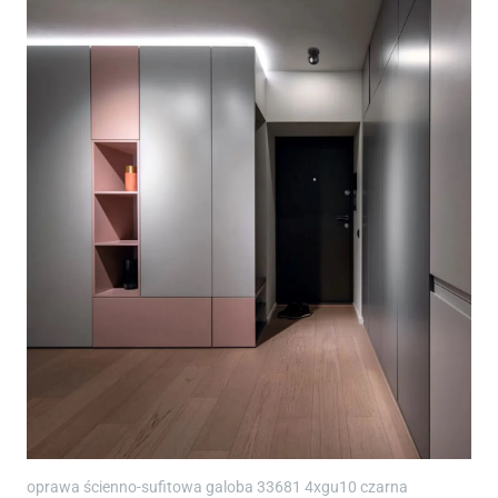
oprawa ścienno-sufitowa galoba 33681 4xgu10 czarna