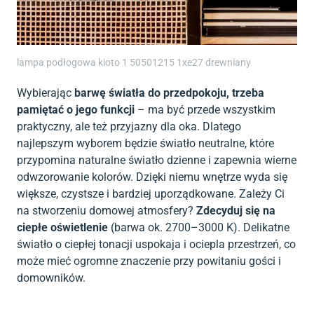
lampa podłogowa kioto 1 50501215 1xe27 drewniany
Wybierając
barwę światła do przedpokoju, trzeba
pamiętać o jego funkcji
– ma być przede wszystkim
praktyczny, ale też przyjazny dla oka. Dlatego
najlepszym wyborem będzie światło neutralne, które
przypomina naturalne światło dzienne i zapewnia wierne
odwzorowanie kolorów. Dzięki niemu wnętrze wyda się
większe, czystsze i bardziej uporządkowane. Zależy Ci
na stworzeniu domowej atmosfery?
Zdecyduj się na
ciepłe oświetlenie
(barwa ok. 2700–3000 K). Delikatne
światło o ciepłej tonacji uspokaja i ociepla przestrzeń, co
może mieć ogromne znaczenie przy powitaniu gości i
domowników.