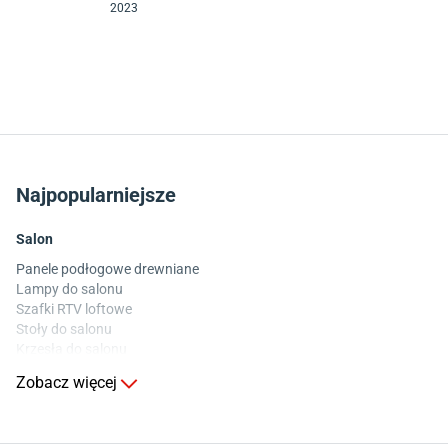
2023
Najpopularniejsze
Salon
Panele podłogowe drewniane
Lampy do salonu
Szafki RTV loftowe
Stoły do salonu
Krzesła do salonu
Komody do salonu
Zobacz więcej
Kuchnia