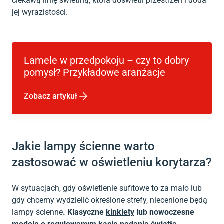
ciekawą linię świetlną, która doświetli przestrzeń i doda
jej wyrazistości.
Lamele w przedpokoju – czy to dobry
pomysł? Przykładowe aranżacje
Zobacz artykuł
Jakie lampy ścienne warto
zastosować w oświetleniu korytarza?
W sytuacjach, gdy oświetlenie sufitowe to za mało lub
gdy chcemy wydzielić określone strefy, niecenione będą
lampy ścienne
. Klasyczne
kinkiety
lub nowoczesne