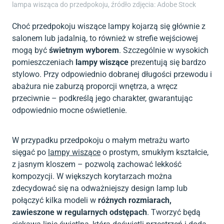
lampa wisząca do przedpokoju, źródło zdjęcia: Adobe Stock
Choć przedpokoju wiszące lampy kojarzą się głównie z
salonem lub jadalnią, to również w strefie wejściowej
mogą być
świetnym wyborem
. Szczególnie w wysokich
pomieszczeniach
lampy wiszące
prezentują się bardzo
stylowo. Przy odpowiednio dobranej długości przewodu i
abażura nie zaburzą proporcji wnętrza, a wręcz
przeciwnie – podkreślą jego charakter, gwarantując
odpowiednio mocne oświetlenie.
W przypadku przedpokoju o małym metrażu warto
sięgać po
lampy wiszące
o prostym, smukłym kształcie,
z jasnym kloszem – pozwolą zachować lekkość
kompozycji. W większych korytarzach można
zdecydować się na odważniejszy design lamp lub
połączyć kilka modeli w
różnych rozmiarach,
zawieszone w regularnych odstępach
. Tworzyć będą