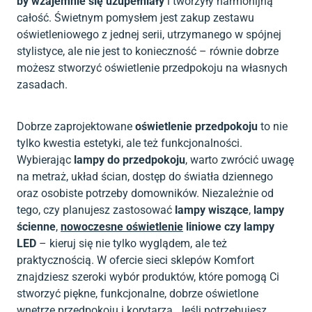
by wzajemnie się uzupełniały
i tworzyły harmonijną
całość. Świetnym pomysłem jest zakup zestawu
oświetleniowego z jednej serii, utrzymanego w spójnej
stylistyce, ale nie jest to konieczność – równie dobrze
możesz stworzyć oświetlenie przedpokoju na własnych
zasadach.
Dobrze zaprojektowane
oświetlenie przedpokoju
to nie
tylko kwestia estetyki, ale też funkcjonalności.
Wybierając
lampy do przedpokoju
, warto zwrócić uwagę
na metraż, układ ścian, dostęp do światła dziennego
oraz osobiste potrzeby domowników. Niezależnie od
tego, czy planujesz zastosować
lampy wiszące
,
lampy
ścienne
,
nowoczesne oświetlenie
liniowe czy lampy
LED
– kieruj się nie tylko wyglądem, ale też
praktycznością. W ofercie sieci sklepów Komfort
znajdziesz szeroki wybór produktów, które pomogą Ci
stworzyć piękne, funkcjonalne, dobrze oświetlone
wnętrze przedpokoju i korytarza. Jeśli potrzebujesz