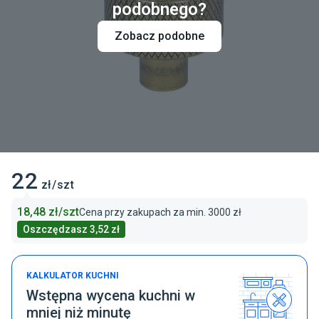
podobnego?
Zobacz podobne
22
zł/szt
18,48
zł/szt
Cena przy zakupach za min.
3000 zł
Oszczędzasz
3,52 zł
KALKULATOR KUCHNI
Wstępna wycena kuchni w
mniej niż minutę