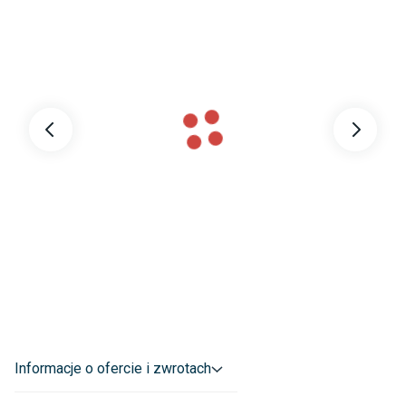
Wysokość
:
2.5 cm
Styl
:
Klasyczny
Triada Produktowa
:
Tak Dobry
Dane adresowe dostawcy
:
FABRYKA MEBLI RAWA SP. Z O.O.

KSIĘŻE DOMKI 41 96-200 RAWA MAZOWIECKA POLSKA

obslugakomfort@rawafm.pl
Informacje o ofercie i zwrotach