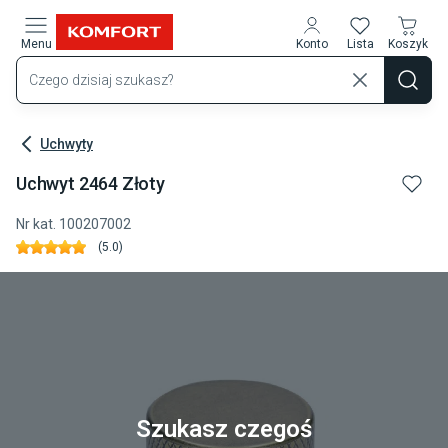
Przejdź do treści głównej
Menu
Konto
Lista
Koszyk
Uchwyty
Uchwyt 2464 Złoty
Nr kat.
100207002
(
5.0
)
Szukasz czegoś