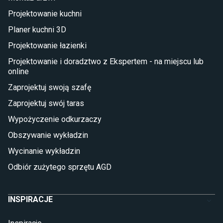
Deski tarasowe kompozytowe
Projektowanie kuchni
Sztuczna trawa miękka
Koce i pledy
Planer kuchni 3D
Płytki tarasowe
Projektowanie łazienki
Płytki na balkon
Lampy stojące LED
Projektowanie i doradztwo z Ekspertem - na miejscu lub
online
Płytki
Zaprojektuj swoją szafę
Płytki betonowe
Zaprojektuj swój taras
Płytki Cersanit
Płytki wielkoformatowe
Wypożyczenie odkurzaczy
Gres (szkliwiony)
Obszywanie wykładzin
Glazura
Płytki marmurowe
Wycinanie wykładzin
Odbiór zużytego sprzętu AGD
INSPIRACJE