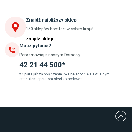
Stoły do kuchni
Krzesła do kuchni
Szafki kuchenne stojące (dolne)
Znajdź najbliższy sklep
Szafki kuchenne wiszące (górne)
Szafki pod zlewozmywak
150 sklepów Komfort w całym kraju!
Blaty kuchenne laminowane
znajdź sklep
Masz pytania?
Jadalnia
Porozmawiaj z naszym Doradcą
Stoły do jadalni
Krzesła do jadalni
42 21 44 500*
Dywany szare
Lampy w stylu loftowym
* Opłata jak za połączenie lokalne zgodnie z aktualnym
cennikiem operatora sieci komórkowej.
Lampy wiszące do jadalni
Witryny do jadalni
Łazienka
Płytki łazienkowe
Deszczownice prysznicowe
Umywalki Cersanit
Glazura do łazienki