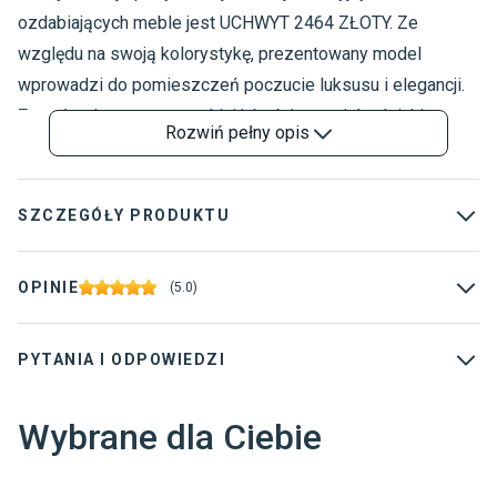
ozdabiających meble jest UCHWYT 2464 ZŁOTY. Ze
względu na swoją kolorystykę, prezentowany model
wprowadzi do pomieszczeń poczucie luksusu i elegancji.
Został wykonany z wysokiej jakości materiału, dzięki
Rozwiń
pełny opis
czemu jest stosunkowo lekki, a zarazem trwały oraz
odporny na czynniki codziennego użytkowania.
Odpowiednio wyprofilowana konstrukcja o okrągłym
SZCZEGÓŁY PRODUKTU
kształcie sprawia, że produkt znacznie poprawia
funkcjonalność zarówno szuflad, jak i drzwiczek szafek.
Rodzaj
:
Gałki
OPINIE
(
5.0
)
Ponadto ułatwia dostęp do przechowywanych w nich
Kolor
:
Złoty
przedmiotów oraz akcesoriów. Doskonale sprawdzi się w
PYTANIA I ODPOWIEDZI
Dostawca
:
Fabryka Mebli Rawa
nowoczesnych aranżacjach wnętrz.
Materiał wykonania
:
Metal
Wybrane dla Ciebie
Długość
:
1 cm
Szerokość
:
2.4 cm