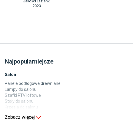
Jakości Łazienki
2023
Najpopularniejsze
Salon
Panele podłogowe drewniane
Lampy do salonu
Szafki RTV loftowe
Stoły do salonu
Krzesła do salonu
Komody do salonu
Zobacz więcej
Kuchnia