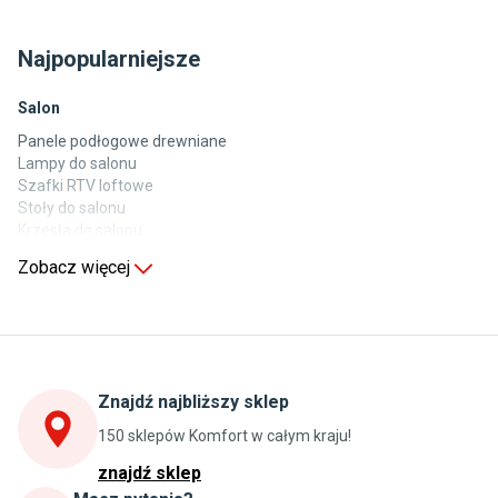
Najpopularniejsze
Salon
Panele podłogowe drewniane
Lampy do salonu
Szafki RTV loftowe
Stoły do salonu
Krzesła do salonu
Komody do salonu
Zobacz więcej
Kuchnia
Stoły do kuchni
Krzesła do kuchni
Szafki kuchenne stojące (dolne)
Znajdź najbliższy sklep
Szafki kuchenne wiszące (górne)
Szafki pod zlewozmywak
150 sklepów Komfort w całym kraju!
Blaty kuchenne laminowane
znajdź sklep