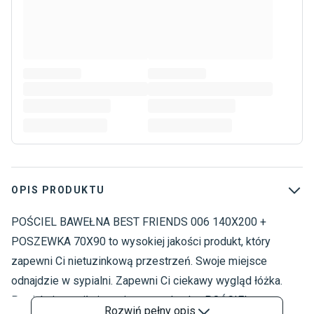
OPIS PRODUKTU
POŚCIEL BAWEŁNA BEST FRIENDS 006 140X200 +
P
T
POSZEWKA 70X90 to wysokiej jakości produkt, który
zapewni Ci nietuzinkową przestrzeń. Swoje miejsce
odnajdzie w sypialni. Zapewni Ci ciekawy wygląd łóżka.
Produkt jest miły i przyjemny w dotyku. POŚCIEL
Rozwiń
pełny opis