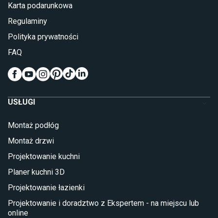
Karta podarunkowa
Materace piankowe
Lampy do sypialni
Regulaminy
Kinkiety do sypialni
Polityka prywatności
Pokój dziecięcy
FAQ
Wykładziny do pokoju dziecięcego
Meble do pokoju dziecięcego
Komody dla dzieci
Szafy dla dzieci
USŁUGI
Łóżka dla dziecka (młodzieżowe)
Lampy w stylu młodzieżowym
Montaż podłóg
Taras i balkon
Montaż drzwi
Deski tarasowe kompozytowe
Projektowanie kuchni
Sztuczna trawa miękka
Koce i pledy
Planer kuchni 3D
Płytki tarasowe
Projektowanie łazienki
Płytki na balkon
Lampy stojące LED
Projektowanie i doradztwo z Ekspertem - na miejscu lub
online