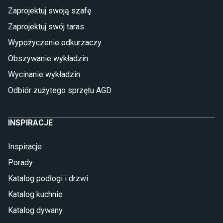
Płytki
Zaprojektuj swoją szafę
Płytki betonowe
Zaprojektuj swój taras
Płytki Cersanit
Płytki wielkoformatowe
Wypożyczenie odkurzaczy
Gres (szkliwiony)
Obszywanie wykładzin
Glazura
Płytki marmurowe
Wycinanie wykładzin
Odbiór zużytego sprzętu AGD
INSPIRACJE
Inspiracje
Porady
Katalog podłogi i drzwi
Katalog kuchnie
Katalog dywany