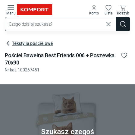
Przejdź do treści głównej
Menu
Konto
Lista
Koszyk
Tekstylia pościelowe
Pościel Bawełna Best Friends 006 + Poszewka
70x90
Nr kat.
100267451
Szukasz czegoś