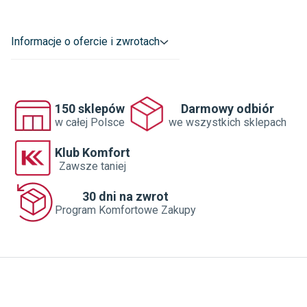
Gwarancja miski
:
10 a
Informacje o ofercie i zwrotach
Szerokość miski
:
36.50 cm
Wysokość miski
:
36.50 cm
Głębokość miski
:
51 cm
150 sklepów
Darmowy odbiór
w całej Polsce
we wszystkich sklepach
Materiał wykonania miski
:
Ceramika
Klub Komfort
Rodzaj spłukiwania wody
:
Klasyczny
Zawsze taniej
Dostawca
:
CERSANIT S.A.
30 dni na zwrot
Program Komfortowe Zakupy
Gwarancja
:
10 lat
Kształt miski
:
Owalny
Rodzaj miski
:
Bezkołnierzowa
Sposób montażu
:
Wiszący