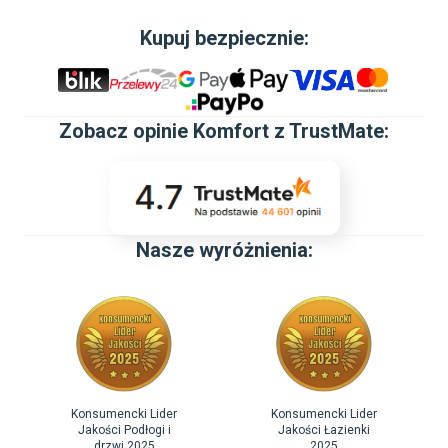
Wysokość
:
36.50 cm
Kupuj bezpiecznie:
Szerokość
:
36.50 cm
Głębokość
:
51 cm
Zobacz
opinie Komfort z TrustMate
:
Kolor
:
Biały
Materiał
:
Ceramika
Outlet
:
Tak
Nasze wyróżnienia:
Dane adresowe dostawcy
:
Cersanit S.A.

Cersanit S.A.

AL. SOLIDARNOŚCI 36 25-323 KIELCE

cersanitcustomercare@cersanit.com
Konsumencki Lider
Konsumencki Lider
Jakości Podłogi i
Jakości Łazienki
drzwi 2025
2025