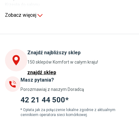
Krzesła do salonu
Komody do salonu
Zobacz więcej
Kuchnia
Stoły do kuchni
Krzesła do kuchni
Szafki kuchenne stojące (dolne)
Znajdź najbliższy sklep
Szafki kuchenne wiszące (górne)
Szafki pod zlewozmywak
150 sklepów Komfort w całym kraju!
Blaty kuchenne laminowane
znajdź sklep
Masz pytania?
Jadalnia
Porozmawiaj z naszym Doradcą
Stoły do jadalni
Krzesła do jadalni
42 21 44 500*
Dywany szare
Lampy w stylu loftowym
* Opłata jak za połączenie lokalne zgodnie z aktualnym
cennikiem operatora sieci komórkowej.
Lampy wiszące do jadalni
Witryny do jadalni
Łazienka