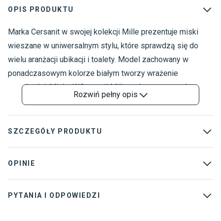
OPIS PRODUKTU
Marka Cersanit w swojej kolekcji Mille prezentuje miski
U
C
wieszane w uniwersalnym stylu, które sprawdzą się do
wielu aranżacji ubikacji i toalety. Model zachowany w
ponadczasowym kolorze białym tworzy wrażenie
sterylności. Miska WC z serii Mille wykonana została z
Rozwiń
pełny opis
ceramiki, która zapewnia łatwość czyszczenia. Wymiary
miski WC wynoszą 35,5 cm szerokości, 30 cm wysokości
oraz 51 cm głębokości. Produkt objęty jest 10-letnią
SZCZEGÓŁY PRODUKTU
gwarancją. W sklepie Komfort dostępne są także miski WC
w innych rozmiarach, kształtach i kolorach, a także
Kolekcja
:
Mille
OPINIE
pozostałe wyposażenie ubikacji i toalety.
Rodzaj
:
Miski WC
PYTANIA I ODPOWIEDZI
Marka
:
Cersanit
Kod producenta
:
K675-008