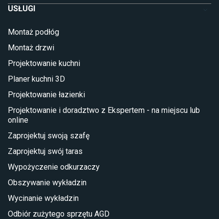
USŁUGI
Łóżka dla dziecka (młodzieżowe)
Lampy w stylu młodzieżowym
Montaż podłóg
Taras i balkon
Montaż drzwi
Deski tarasowe kompozytowe
Projektowanie kuchni
Sztuczna trawa miękka
Koce i pledy
Planer kuchni 3D
Płytki tarasowe
Projektowanie łazienki
Płytki na balkon
Lampy stojące LED
Projektowanie i doradztwo z Ekspertem - na miejscu lub
online
Płytki
Zaprojektuj swoją szafę
Płytki betonowe
Zaprojektuj swój taras
Płytki Cersanit
Płytki wielkoformatowe
Wypożyczenie odkurzaczy
Gres (szkliwiony)
Obszywanie wykładzin
Glazura
Płytki marmurowe
Wycinanie wykładzin
Odbiór zużytego sprzętu AGD