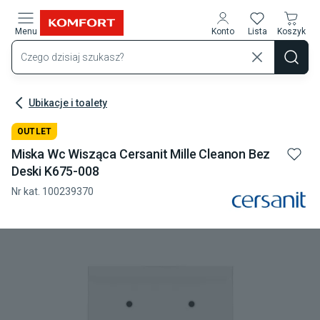
Przejdź do treści głównej
Menu
Konto
Lista
Koszyk
Ubikacje i toalety
OUTLET
Miska Wc Wisząca Cersanit Mille Cleanon Bez
Deski K675-008
Nr kat.
100239370