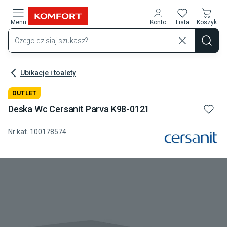
Przejdź do treści głównej
Menu
Konto
Lista
Koszyk
Ubikacje i toalety
OUTLET
Deska Wc Cersanit Parva K98-0121
Nr kat.
100178574