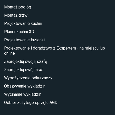
Lampy w stylu młodzieżowym
Montaż podłóg
Taras i balkon
Montaż drzwi
Deski tarasowe kompozytowe
Projektowanie kuchni
Sztuczna trawa miękka
Koce i pledy
Planer kuchni 3D
Płytki tarasowe
Projektowanie łazienki
Płytki na balkon
Lampy stojące LED
Projektowanie i doradztwo z Ekspertem - na miejscu lub
online
Płytki
Zaprojektuj swoją szafę
Płytki betonowe
Zaprojektuj swój taras
Płytki Cersanit
Płytki wielkoformatowe
Wypożyczenie odkurzaczy
Gres (szkliwiony)
Obszywanie wykładzin
Glazura
Płytki marmurowe
Wycinanie wykładzin
Odbiór zużytego sprzętu AGD