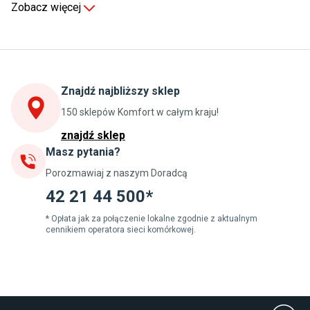
Zobacz więcej
Kuchnia
Stoły do kuchni
Krzesła do kuchni
Szafki kuchenne stojące (dolne)
Znajdź najbliższy sklep
Szafki kuchenne wiszące (górne)
Szafki pod zlewozmywak
150 sklepów Komfort w całym kraju!
Blaty kuchenne laminowane
znajdź sklep
Masz pytania?
Jadalnia
Porozmawiaj z naszym Doradcą
Stoły do jadalni
Krzesła do jadalni
42 21 44 500*
Dywany szare
Lampy w stylu loftowym
* Opłata jak za połączenie lokalne zgodnie z aktualnym
cennikiem operatora sieci komórkowej.
Lampy wiszące do jadalni
Witryny do jadalni
Łazienka
Płytki łazienkowe