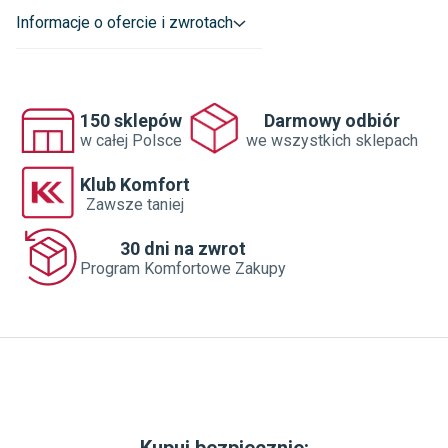
Dane adresowe dostawcy
:
Informacje o ofercie i zwrotach
Cersanit S.A.

Cersanit S.A.

AL. SOLIDARNOŚCI 36 25-323 KIELCE

cersanitcustomercare@cersanit.com
150 sklepów
Darmowy odbiór
w całej Polsce
we wszystkich sklepach
Klub Komfort
Zawsze taniej
30 dni na zwrot
Program Komfortowe Zakupy