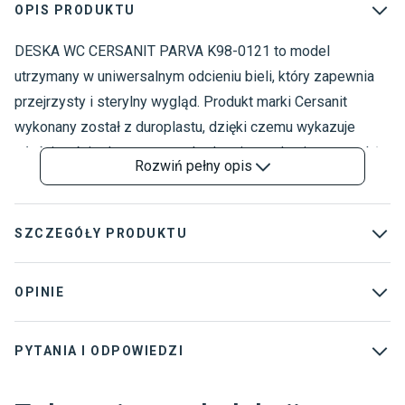
OPIS PRODUKTU
DESKA WC CERSANIT PARVA K98-0121 to model
U
D
utrzymany w uniwersalnym odcieniu bieli, który zapewnia
przejrzysty i sterylny wygląd. Produkt marki Cersanit
wykonany został z duroplastu, dzięki czemu wykazuje
właściwości odporne na uszkodzenia mechaniczne, a także
Rozwiń
pełny opis
gwarantuje łatwość utrzymania nieskazitelnej czystości
oraz wysokiego stopnia higieny. Prezentowana deska WC
mierzy 35,6 cm szerokości oraz 40 cm głębokości. Jest to
SZCZEGÓŁY PRODUKTU
produkt wyprzedażowy, dlatego może posiadać różnice w
odcieniu i kalibracji.
Długość
:
0 cm
OPINIE
Kolekcja
:
parva
PYTANIA I ODPOWIEDZI
Rodzaj
:
Deski WC
Marka
:
Cersanit