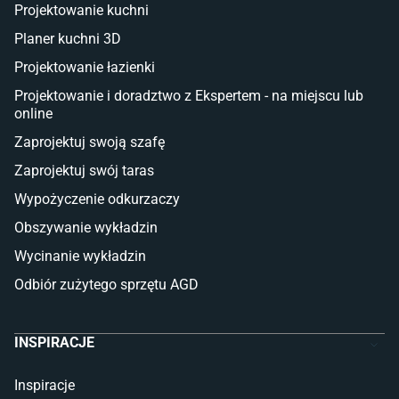
Deski tarasowe kompozytowe
Projektowanie kuchni
Sztuczna trawa miękka
Koce i pledy
Planer kuchni 3D
Płytki tarasowe
Projektowanie łazienki
Płytki na balkon
Lampy stojące LED
Projektowanie i doradztwo z Ekspertem - na miejscu lub
online
Płytki
Zaprojektuj swoją szafę
Płytki betonowe
Zaprojektuj swój taras
Płytki Cersanit
Płytki wielkoformatowe
Wypożyczenie odkurzaczy
Gres (szkliwiony)
Obszywanie wykładzin
Glazura
Płytki marmurowe
Wycinanie wykładzin
Odbiór zużytego sprzętu AGD
INSPIRACJE
Inspiracje