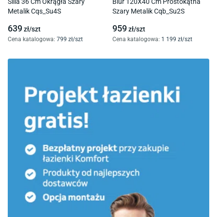
Silia 36 Cm Okrągła Szary
Blur 120X40 Cm Prostokątna
Metalik Cqs_Su4S
Szary Metalik Cqb_Su2S
639
959
zł/
szt
zł/
szt
Cena katalogowa
:
799
zł/
szt
Cena katalogowa
:
1 199
zł/
szt