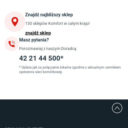
Krzesła do kuchni
Szafki kuchenne stojące (dolne)
Znajdź najbliższy sklep
Szafki kuchenne wiszące (górne)
Szafki pod zlewozmywak
150 sklepów Komfort w całym kraju!
Blaty kuchenne laminowane
znajdź sklep
Masz pytania?
Jadalnia
Porozmawiaj z naszym Doradcą
Stoły do jadalni
Krzesła do jadalni
42 21 44 500*
Dywany szare
Lampy w stylu loftowym
* Opłata jak za połączenie lokalne zgodnie z aktualnym cennikiem
operatora sieci komórkowej.
Lampy wiszące do jadalni
Witryny do jadalni
Łazienka
Płytki łazienkowe
Deszczownice prysznicowe
Umywalki Cersanit
Glazura do łazienki
Kabiny prysznicowe 90x90