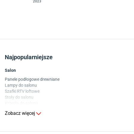
2023
Najpopularniejsze
Salon
Panele podłogowe drewniane
Lampy do salonu
Szafki RTV loftowe
Stoły do salonu
Krzesła do salonu
Komody do salonu
Zobacz więcej
Kuchnia
Stoły do kuchni