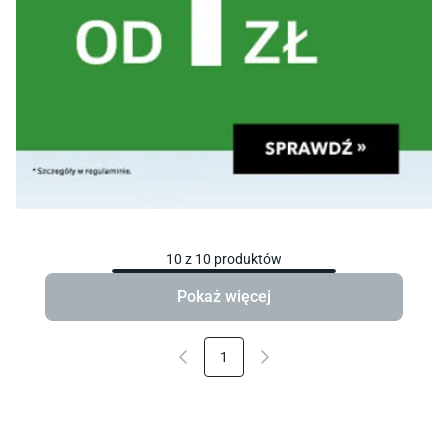
10
z
10
produktów
Pokaż więcej
1