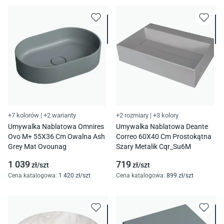
+7 kolorów
|
+2 warianty
+2 rozmiary
|
+3 kolory
Umywalka Nablatowa Omnires
Umywalka Nablatowa Deante
Ovo M+ 55X36 Cm Owalna Ash
Correo 60X40 Cm Prostokątna
Grey Mat Ovounag
Szary Metalik Cqr_Su6M
1 039
719
zł/
szt
zł/
szt
Cena katalogowa
:
1 420
zł/
szt
Cena katalogowa
:
899
zł/
szt