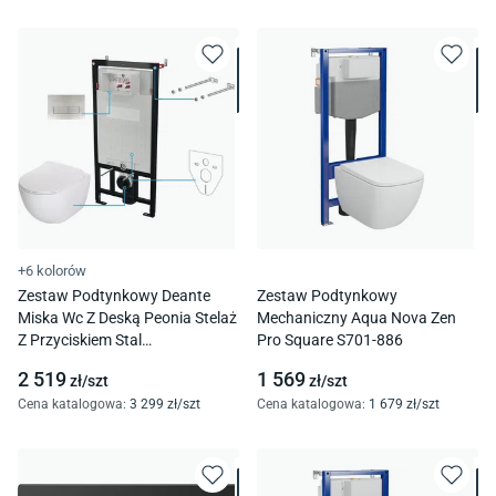
+6 kolorów
Zestaw Podtynkowy Deante
Zestaw Podtynkowy
Miska Wc Z Deską Peonia Stelaż
Mechaniczny Aqua Nova Zen
Z Przyciskiem Stal
Pro Square S701-886
Szczotkowana Cdef6Zpw
2 519
1 569
zł/
szt
zł/
szt
Cena katalogowa
:
3 299
zł/
szt
Cena katalogowa
:
1 679
zł/
szt