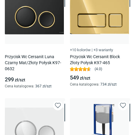
+10 kolorów
|
+3 warianty
Przycisk Wc Cersanit Luna
Przycisk Wc Cersanit Block
Czarny Mat/Złoty Połysk K97-
Złoty Połysk K97-465
0632
(
4.0
)
549
zł/
szt
299
zł/
szt
Cena katalogowa
:
734
zł/
szt
Cena katalogowa
:
367
zł/
szt