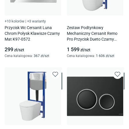
+10 kolorów
|
+3 warianty
Przycisk Wc Cersanit Luna
Zestaw Podtynkowy
Chrom Połysk Klawisze Czarny
Mechaniczny Cersanit Remo
Mat K97-0572
Pro Przycisk Dueto Czarny
S4003-051
299
1 599
zł/
szt
zł/
szt
Cena katalogowa
:
367
zł/
szt
Cena katalogowa
:
1 606
zł/
szt