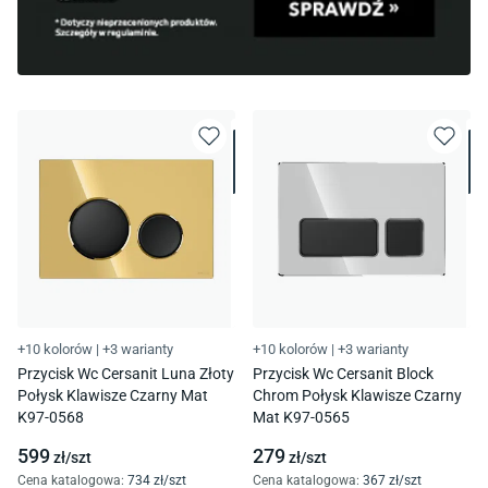
+10 kolorów
|
+3 warianty
+10 kolorów
|
+3 warianty
Przycisk Wc Cersanit Luna Złoty
Przycisk Wc Cersanit Block
Połysk Klawisze Czarny Mat
Chrom Połysk Klawisze Czarny
K97-0568
Mat K97-0565
599
279
zł/
szt
zł/
szt
Cena katalogowa
:
734
zł/
szt
Cena katalogowa
:
367
zł/
szt