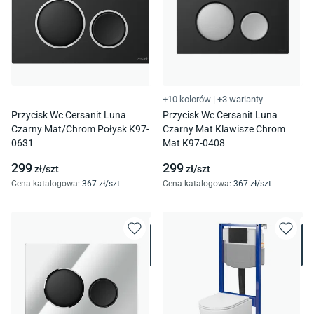
+10 kolorów
|
+3 warianty
Przycisk Wc Cersanit Luna
Przycisk Wc Cersanit Luna
Czarny Mat/Chrom Połysk K97-
Czarny Mat Klawisze Chrom
0631
Mat K97-0408
299
299
zł/
szt
zł/
szt
Cena katalogowa
:
367
zł/
szt
Cena katalogowa
:
367
zł/
szt