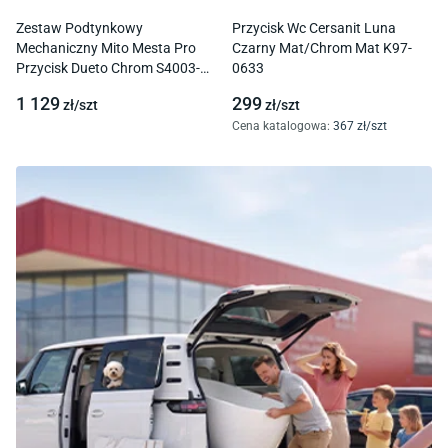
Zestaw Podtynkowy
Przycisk Wc Cersanit Luna
Mechaniczny Mito Mesta Pro
Czarny Mat/Chrom Mat K97-
Przycisk Dueto Chrom S4003-
0633
047
1 129
299
zł/
szt
zł/
szt
Cena katalogowa
:
367
zł/
szt