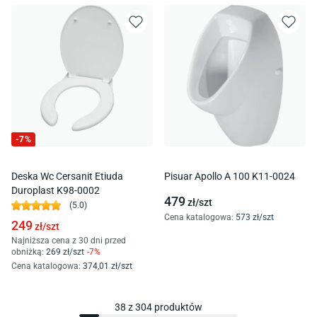
-
7
%
Deska Wc Cersanit Etiuda
Pisuar Apollo A 100 K11-0024
Duroplast K98-0002
479
zł/
szt
(
5.0
)
Cena katalogowa
:
573
zł/
szt
249
zł/
szt
Najniższa cena z 30 dni przed
obniżką:
269
zł/
szt
-
7
%
Cena katalogowa
:
374
,01
zł/
szt
38
z
304
produktów