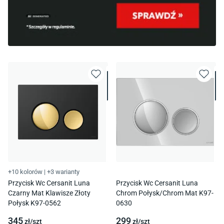
+10 kolorów
|
+3 warianty
Przycisk Wc Cersanit Luna
Przycisk Wc Cersanit Luna
Czarny Mat Klawisze Złoty
Chrom Połysk/Chrom Mat K97-
Połysk K97-0562
0630
345
299
zł/
szt
zł/
szt