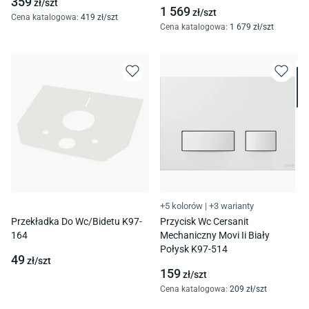
359
zł/
szt
1 569
zł/
szt
Cena katalogowa
:
419
zł/
szt
Cena katalogowa
:
1 679
zł/
szt
+5 kolorów
|
+3 warianty
Przekładka Do Wc/Bidetu K97-
Przycisk Wc Cersanit
164
Mechaniczny Movi Ii Biały
Połysk K97-514
49
zł/
szt
159
zł/
szt
Cena katalogowa
:
209
zł/
szt