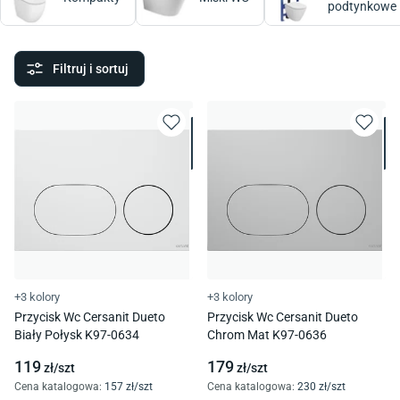
podtynkowe
Filtruj i sortuj
+3 kolory
+3 kolory
Przycisk Wc Cersanit Dueto
Przycisk Wc Cersanit Dueto
Biały Połysk K97-0634
Chrom Mat K97-0636
119
179
zł/
szt
zł/
szt
Cena katalogowa
:
157
zł/
szt
Cena katalogowa
:
230
zł/
szt