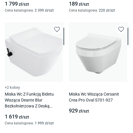
1 799
189
zł/
szt
zł/
szt
Cena katalogowa
:
2 399
zł/
szt
Cena katalogowa
:
220
zł/
szt
+2 kolory
Miska Wc Z Funkcją Bidetu
Miska Wc Wisząca Cersanit
Wisząca Deante Blur
Crea Pro Oval S701-927
Bezkołnierzowa Z Deską
929
zł/
szt
Wolnoopadającą Cdz_6Wnw
1 619
zł/
szt
Cena katalogowa
:
1 999
zł/
szt