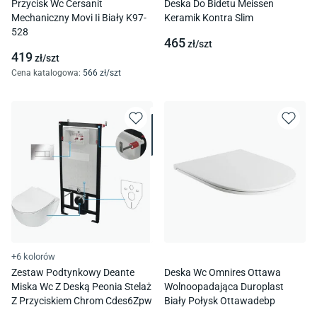
Przycisk Wc Cersanit
Deska Do Bidetu Meissen
Mechaniczny Movi Ii Biały K97-
Keramik Kontra Slim
528
465
zł/
szt
419
zł/
szt
Cena katalogowa
:
566
zł/
szt
+6 kolorów
Zestaw Podtynkowy Deante
Deska Wc Omnires Ottawa
Miska Wc Z Deską Peonia Stelaż
Wolnoopadająca Duroplast
Z Przyciskiem Chrom Cdes6Zpw
Biały Połysk Ottawadebp