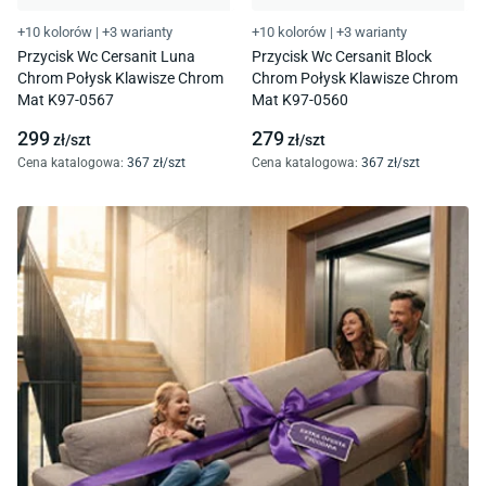
+10 kolorów
|
+3 warianty
+10 kolorów
|
+3 warianty
Przycisk Wc Cersanit Luna
Przycisk Wc Cersanit Block
Chrom Połysk Klawisze Chrom
Chrom Połysk Klawisze Chrom
Mat K97-0567
Mat K97-0560
299
279
zł/
szt
zł/
szt
Cena katalogowa
:
367
zł/
szt
Cena katalogowa
:
367
zł/
szt