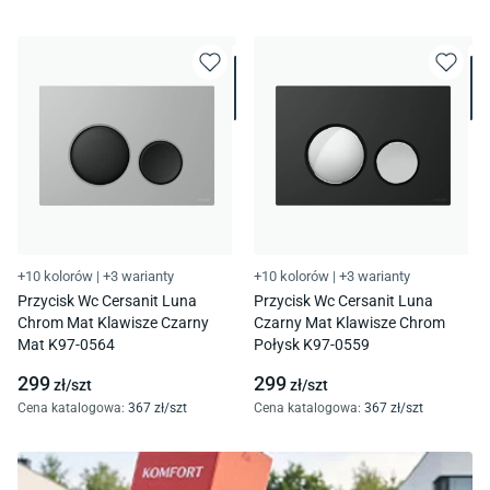
+10 kolorów
|
+3 warianty
+10 kolorów
|
+3 warianty
Przycisk Wc Cersanit Luna
Przycisk Wc Cersanit Luna
Chrom Mat Klawisze Czarny
Czarny Mat Klawisze Chrom
Mat K97-0564
Połysk K97-0559
299
299
zł/
szt
zł/
szt
Cena katalogowa
:
367
zł/
szt
Cena katalogowa
:
367
zł/
szt