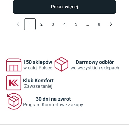
Pokaż więcej
1
2
3
4
5
...
8
150 sklepów
Darmowy odbiór
w całej Polsce
we wszystkich sklepach
Klub Komfort
Zawsze taniej
30 dni na zwrot
Program Komfortowe Zakupy