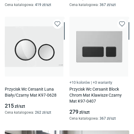
Cena katalogowa
:
419
zł/
szt
Cena katalogowa
:
367
zł/
szt
+10 kolorów
|
+3 warianty
Przycisk Wc Cersanit Luna
Przycisk Wc Cersanit Block
Biały/Czarny Mat K97-0628
Chrom Mat Klawisze Czarny
Mat K97-0407
215
zł/
szt
279
zł/
szt
Cena katalogowa
:
262
zł/
szt
Cena katalogowa
:
367
zł/
szt