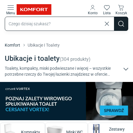
Przejdź do treści głównej
Menu
Konto
Lista
Koszyk
Komfort
Ubikacje I Toalety
Ubikacje i toalety
(
304
produkty
)
Toalety, kompakty, miski podwieszane i więcej – wszystkie
potrzebne rzeczy do Twojej łazienki znajdziesz w ofercie
komfort.pl. Odkryj sprawdzone rozwiązania od renomowanych
producentów. Wybierz najlepszą opcję dla siebie.
Zestawy
Kompakty
Miski WC