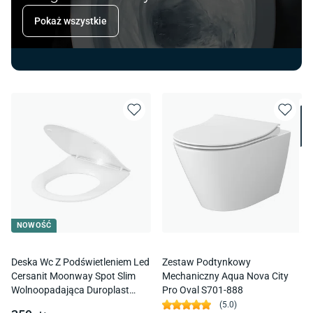
Pokaż wszystkie
NOWOŚĆ
Deska Wc Z Podświetleniem Led
Zestaw Podtynkowy
Cersanit Moonway Spot Slim
Mechaniczny Aqua Nova City
Wolnoopadająca Duroplast
Pro Oval S701-888
Biały Połysk K3020-001
(
5.0
)