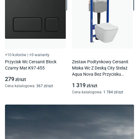
+10 kolorów
|
+3 warianty
Przycisk Wc Cersanit Block
Zestaw Podtynkowy Cersanit
Czarny Mat K97-455
Miska Wc Z Deską City Stelaż
Aqua Nova Bez Przycisku
279
zł/
szt
Pneumatyczny S701-797
1 319
zł/
szt
Cena katalogowa
:
367
zł/
szt
Cena katalogowa
:
1 784
zł/
szt