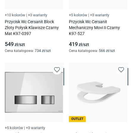
+10 kolorów
|
+3 warianty
+5 kolorów
|
+3 warianty
Przycisk Wc Cersanit Block
Przycisk Wc Cersanit
Złoty Połysk Klawisze Czarny
Mechaniczny Movi Ii Czarny
Mat K97-0397
K97-527
549
419
zł/
szt
zł/
szt
Cena katalogowa
:
734
zł/
szt
Cena katalogowa
:
566
zł/
szt
OUTLET
+5 kolorów
|
+3 warianty