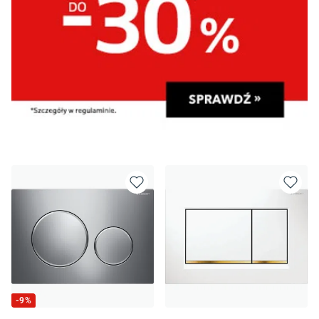
-
9
%