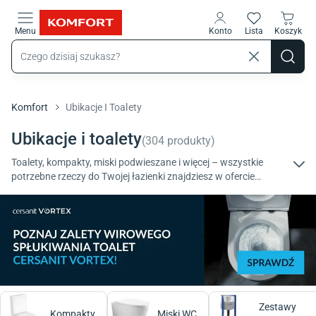
Przejdź do treści głównej
Menu
Konto
Lista
Koszyk
Komfort
Ubikacje I Toalety
Ubikacje i toalety
(
304
produkty
)
Toalety, kompakty, miski podwieszane i więcej – wszystkie
potrzebne rzeczy do Twojej łazienki znajdziesz w ofercie
komfort.pl. Odkryj sprawdzone rozwiązania od renomowanych
producentów. Wybierz najlepszą opcję dla siebie.
Zestawy
Kompakty
Miski WC