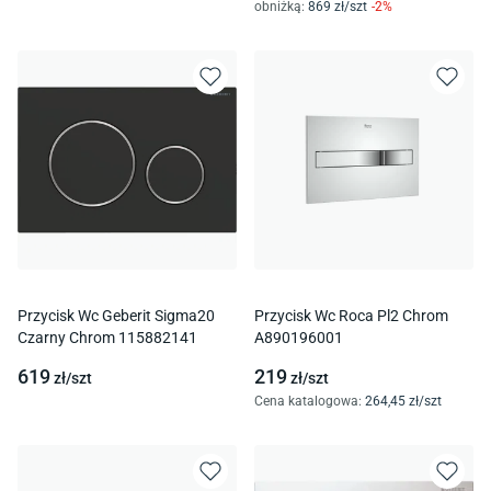
obniżką:
869
zł/
szt
-
2
%
Przycisk Wc Geberit Sigma20
Przycisk Wc Roca Pl2 Chrom
Czarny Chrom 115882141
A890196001
619
219
zł/
szt
zł/
szt
Cena katalogowa
:
264
,45
zł/
szt