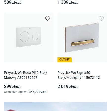
589
1 339
zł/
szt
zł/
szt
OUTLET
Przycisk Wc Roca Pl10 Biały
Przycisk Wc Sigma50
Matowy A890189207
Biały/Mosiężny 115672112
299
2 019
zł/
szt
zł/
szt
Cena katalogowa
:
356
,70
zł/
szt