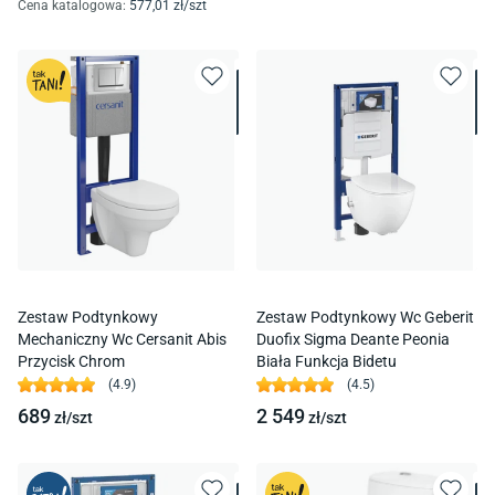
Cena katalogowa
:
577
,01
zł/
szt
Zestaw Podtynkowy
Zestaw Podtynkowy Wc Geberit
Mechaniczny Wc Cersanit Abis
Duofix Sigma Deante Peonia
Przycisk Chrom
Biała Funkcja Bidetu
(
4.9
)
(
4.5
)
689
2 549
zł/
szt
zł/
szt