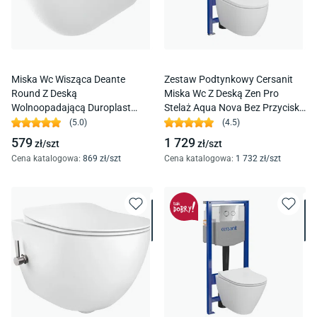
Miska Wc Wisząca Deante
Zestaw Podtynkowy Cersanit
Round Z Deską
Miska Wc Z Deską Zen Pro
Wolnoopadającą Duroplast
Stelaż Aqua Nova Bez Przycisku
Cgrd6Zpw
Pneumatyczny S701-799
(
5.0
)
(
4.5
)
579
1 729
zł/
szt
zł/
szt
Cena katalogowa
:
869
zł/
szt
Cena katalogowa
:
1 732
zł/
szt