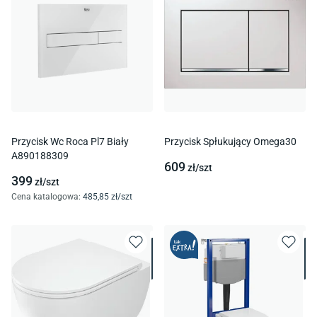
Przycisk Wc Roca Pl7 Biały
Przycisk Spłukujący Omega30
A890188309
609
zł/
szt
399
zł/
szt
Cena katalogowa
:
485
,85
zł/
szt