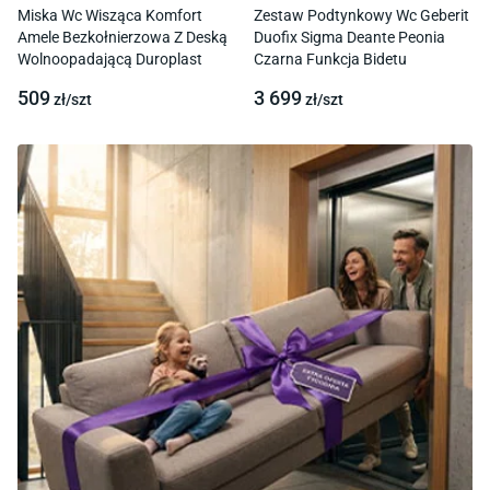
Miska Wc Wisząca Komfort
Zestaw Podtynkowy Wc Geberit
Amele Bezkołnierzowa Z Deską
Duofix Sigma Deante Peonia
Wolnoopadającą Duroplast
Czarna Funkcja Bidetu
509
3 699
zł/
szt
zł/
szt