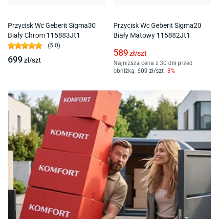
Przycisk Wc Geberit Sigma30
Przycisk Wc Geberit Sigma20
Biały Chrom 115883Jt1
Biały Matowy 115882Jt1
(
5.0
)
589
zł/
szt
699
zł/
szt
Najniższa cena z 30 dni przed
obniżką:
609
zł/
szt
-
3
%