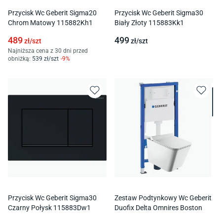
Przycisk Wc Geberit Sigma20
Przycisk Wc Geberit Sigma30
Chrom Matowy 115882Kh1
Biały Złoty 115883Kk1
489
499
zł/
szt
zł/
szt
Najniższa cena z 30 dni przed
obniżką:
539
zł/
szt
-
9
%
Przycisk Wc Geberit Sigma30
Zestaw Podtynkowy Wc Geberit
Czarny Połysk 115883Dw1
Duofix Delta Omnires Boston