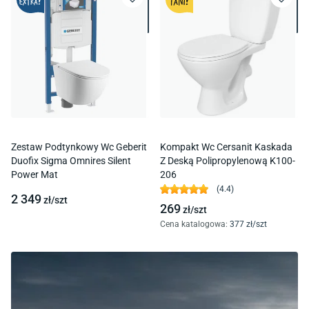
Zestaw Podtynkowy Wc Geberit
Kompakt Wc Cersanit Kaskada
Duofix Sigma Omnires Silent
Z Deską Polipropylenową K100-
Power Mat
206
(
4.4
)
2 349
zł/
szt
269
zł/
szt
Cena katalogowa
:
377
zł/
szt