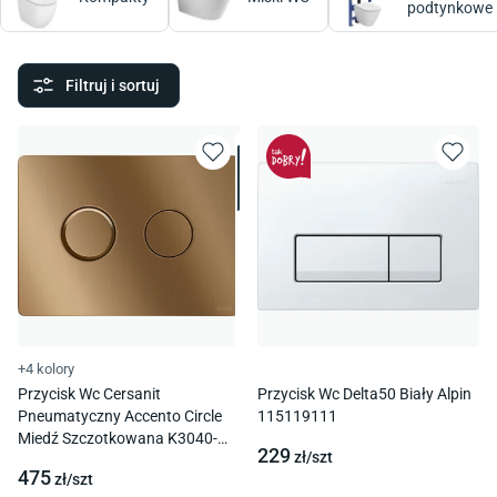
podtynkowe
Filtruj i sortuj
+4 kolory
Przycisk Wc Cersanit
Przycisk Wc Delta50 Biały Alpin
Pneumatyczny Accento Circle
115119111
Miedź Szczotkowana K3040-
229
zł/
szt
001
475
zł/
szt