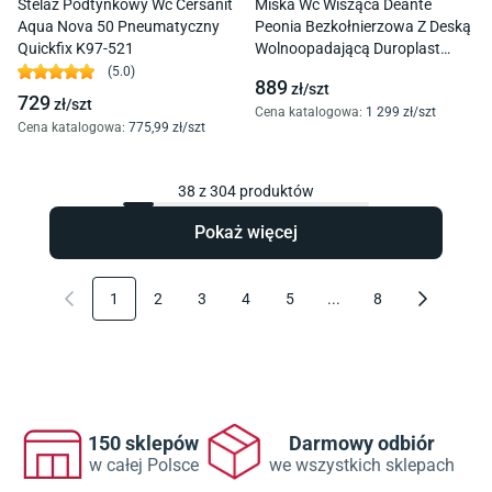
Stelaż Podtynkowy Wc Cersanit
Miska Wc Wisząca Deante
Aqua Nova 50 Pneumatyczny
Peonia Bezkołnierzowa Z Deską
Quickfix K97-521
Wolnoopadającą Duroplast
Cded6Zpw
(
5.0
)
889
zł/
szt
729
zł/
szt
Cena katalogowa
:
1 299
zł/
szt
Cena katalogowa
:
775
,99
zł/
szt
38
z
304
produktów
Pokaż więcej
1
2
3
4
5
...
8
150 sklepów
Darmowy odbiór
w całej Polsce
we wszystkich sklepach