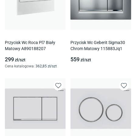
Przycisk Wc Roca Pl7 Biały
Przycisk Wc Geberit Sigma30
Matowy A890188207
Chrom Matowy 115883Jq1
299
559
zł/
szt
zł/
szt
Cena katalogowa
:
362
,85
zł/
szt