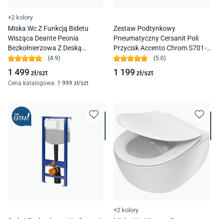
+2 kolory
Miska Wc Z Funkcją Bidetu
Zestaw Podtynkowy
Wisząca Deante Peonia
Pneumatyczny Cersanit Poli
Bezkołnierzowa Z Deską
Przycisk Accento Chrom S701-
Wolnoopadającą Duroplast
761
(
4.9
)
(
5.0
)
Cbp_6Wpw
1 499
1 199
zł/
szt
zł/
szt
Cena katalogowa
:
1 999
zł/
szt
+2 kolory