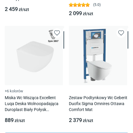
(
5.0
)
2 459
zł/
szt
2 099
zł/
szt
+6 kolorów
Miska Wc Wisząca Excellent
Zestaw Podtynkowy Wc Geberit
Luqa Deska Wolnoopadająca
Duofix Sigma Omnires Ottawa
Duroplast Biały Połysk
Comfort Mat
Ceac.6403.K.6405.480.Wh
889
2 379
zł/
szt
zł/
szt