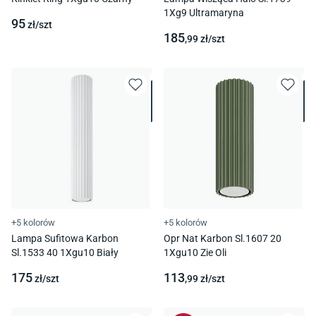
1Xg9 Ultramaryna
95
zł/
szt
185
,99
zł/
szt
+5 kolorów
+5 kolorów
Lampa Sufitowa Karbon
Opr Nat Karbon Sl.1607 20
Sl.1533 40 1Xgu10 Biały
1Xgu10 Zie Oli
175
113
zł/
szt
,99
zł/
szt