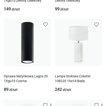
1Xgu10 Zielony Oliwkowy
Zielony Oliwkowy
149
99
zł/
szt
zł/
szt
Oprawa Natynkowa Lagos 20
Lampa Stołowa Column
1Xgu10 Czarna
108220 1Xe14 Biała
89
242
zł/
szt
zł/
szt