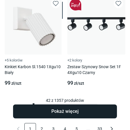
+5 kolorów
+2 kolory
Kinkiet Karbon Sl.1540 1Xgu10
Zestaw Szynowy Snow Set 1F
Biały
4Xgu10 Czarny
99
99
zł/
szt
zł/
szt
42
z
1357
produktów
Pokaż więcej
1
2
3
4
5
...
33