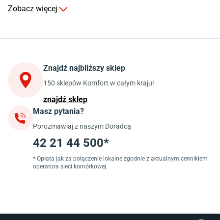
Komody do salonu
Zobacz więcej
Kuchnia
Stoły do kuchni
Krzesła do kuchni
Szafki kuchenne stojące (dolne)
Znajdź najbliższy sklep
Szafki kuchenne wiszące (górne)
Szafki pod zlewozmywak
150 sklepów Komfort w całym kraju!
Blaty kuchenne laminowane
znajdź sklep
Masz pytania?
Jadalnia
Porozmawiaj z naszym Doradcą
Stoły do jadalni
Krzesła do jadalni
42 21 44 500*
Dywany szare
Lampy w stylu loftowym
* Opłata jak za połączenie lokalne zgodnie z aktualnym cennikiem
operatora sieci komórkowej.
Lampy wiszące do jadalni
Witryny do jadalni
Łazienka
Płytki łazienkowe