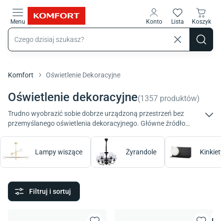
Przejdź do treści głównej
Menu
Konto
Lista
Koszyk
Komfort
Oświetlenie Dekoracyjne
Oświetlenie dekoracyjne
(
1357
produktów
)
Trudno wyobrazić sobie dobrze urządzoną przestrzeń bez
przemyślanego oświetlenia dekoracyjnego. Główne źródło
światła jest tak samo ważne, jak dodatkowe, wydobywające z
mroku wybrane strefy. W ofercie Komfort czekają na Ciebie
Lampy wiszące
Żyrandole
Kinkiet
najróżniejsze modele lamp.
Filtruj i sortuj