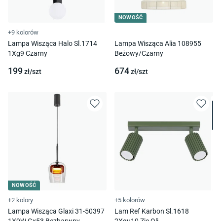
NOWOŚĆ
+9 kolorów
Lampa Wisząca Halo Sl.1714
Lampa Wisząca Alia 108955
1Xg9 Czarny
Beżowy/Czarny
199
674
zł/
szt
zł/
szt
NOWOŚĆ
+2 kolory
+5 kolorów
Lampa Wisząca Glaxi 31-50397
Lam Ref Karbon Sl.1618