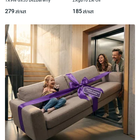
1X9W Gx53 Bezbarwny
2Xgu10 Zie Oli
279
185
zł/
szt
zł/
szt