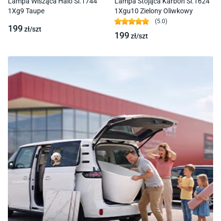
Lampa Wisząca Halo Sl.1744
Lampa Stojąca Karbon Sl.1624
1Xg9 Taupe
1Xgu10 Zielony Oliwkowy
(
5.0
)
199
zł/
szt
199
zł/
szt