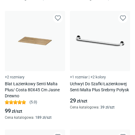
+2 rozmiary
+1 rozmiar
|
+2 kolory
Blat Łazienkowy Senti Malta
Uchwyt Do Szafki Łazienkowej
Plus/ Costa 80X45 Cm Jasne
Senti Malta Plus Srebrny Połysk
Drewno
29
zł/
szt
(
5.0
)
Cena katalogowa
:
39
zł/
szt
99
zł/
szt
Cena katalogowa
:
189
zł/
szt