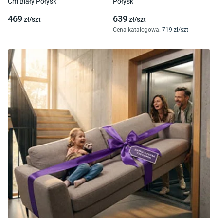
Cm Biały Połysk
Połysk
469
639
zł/
szt
zł/
szt
Cena katalogowa
:
719
zł/
szt