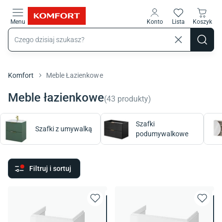
Przejdź do treści głównej
Menu
Konto
Lista
Koszyk
Komfort
Meble Łazienkowe
Meble łazienkowe
(
43
produkty
)
Szafki
Szafki z umywalką
podumywalkowe
Filtruj i sortuj