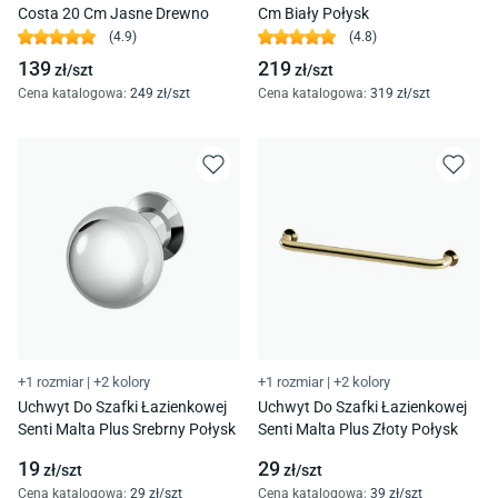
Costa 20 Cm Jasne Drewno
Cm Biały Połysk
(
4.9
)
(
4.8
)
139
219
zł/
szt
zł/
szt
Cena katalogowa
:
249
zł/
szt
Cena katalogowa
:
319
zł/
szt
+1 rozmiar
|
+2 kolory
+1 rozmiar
|
+2 kolory
Uchwyt Do Szafki Łazienkowej
Uchwyt Do Szafki Łazienkowej
Senti Malta Plus Srebrny Połysk
Senti Malta Plus Złoty Połysk
19
29
zł/
szt
zł/
szt
Cena katalogowa
:
29
zł/
szt
Cena katalogowa
:
39
zł/
szt