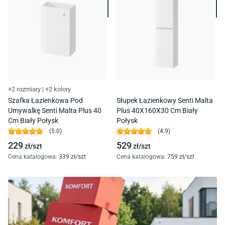
+2 rozmiary
|
+2 kolory
Szafka Łazienkowa Pod
Słupek Łazienkowy Senti Malta
Umywalkę Senti Malta Plus 40
Plus 40X160X30 Cm Biały
Cm Biały Połysk
Połysk
(
5.0
)
(
4.9
)
229
529
zł/
szt
zł/
szt
Cena katalogowa
:
339
zł/
szt
Cena katalogowa
:
759
zł/
szt