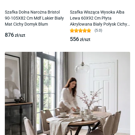
Szafka Dolna Narożna Bristol
Szafka Wisząca Wysoka Alba
90-105X82 Cm Mdf Lakier Biały
Lewa 60X92 Cm Płyta
Mat Cichy Domyk Blum
Akrylowana Biały Połysk Cichy
Domyk Blum
(
5.0
)
876
zł/
szt
556
zł/
szt