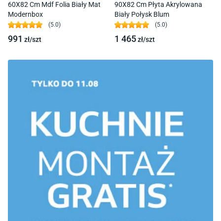
60X82 Cm Mdf Folia Biały Mat
90X82 Cm Płyta Akrylowana
Modernbox
Biały Połysk Blum
(
5.0
)
(
5.0
)
991
1 465
zł/
szt
zł/
szt