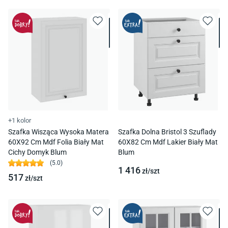
+1 kolor
Szafka Wisząca Wysoka Matera
Szafka Dolna Bristol 3 Szuflady
60X92 Cm Mdf Folia Biały Mat
60X82 Cm Mdf Lakier Biały Mat
Cichy Domyk Blum
Blum
(
5.0
)
1 416
zł/
szt
517
zł/
szt