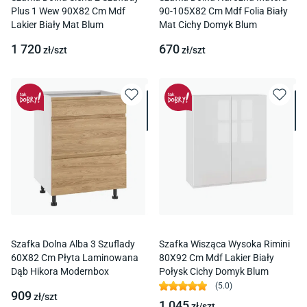
Plus 1 Wew 90X82 Cm Mdf
90-105X82 Cm Mdf Folia Biały
Lakier Biały Mat Blum
Mat Cichy Domyk Blum
1 720
670
zł/
szt
zł/
szt
Szafka Dolna Alba 3 Szuflady
Szafka Wisząca Wysoka Rimini
60X82 Cm Płyta Laminowana
80X92 Cm Mdf Lakier Biały
Dąb Hikora Modernbox
Połysk Cichy Domyk Blum
(
5.0
)
909
zł/
szt
1 045
zł/
szt