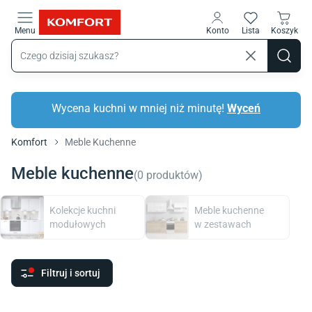
Przejdź do treści głównej
Menu
Konto
Lista
Koszyk
Wycena kuchni w mniej niż minutę!
Wyceń
Komfort
Meble Kuchenne
Meble kuchenne
(
0
produktów
)
Kolekcje kuchni
Meble kuchenne
modułowych
w zestawach
Filtruj i sortuj