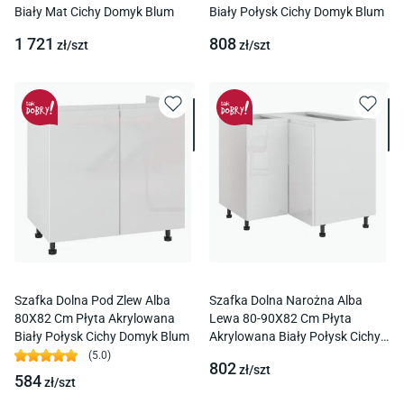
Biały Mat Cichy Domyk Blum
Biały Połysk Cichy Domyk Blum
1 721
808
zł/
szt
zł/
szt
Szafka Dolna Pod Zlew Alba
Szafka Dolna Narożna Alba
80X82 Cm Płyta Akrylowana
Lewa 80-90X82 Cm Płyta
Biały Połysk Cichy Domyk Blum
Akrylowana Biały Połysk Cichy
Domyk Blum
(
5.0
)
802
zł/
szt
584
zł/
szt