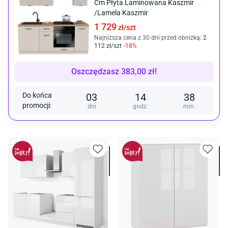
Cm Płyta Laminowana Kaszmir
/Lamela Kaszmir
1 729
zł/
szt
Najniższa cena z 30 dni przed obniżką:
2
112
zł/
szt
-
18
%
Oszczędzasz
383,00
zł
!
Do końca
03
14
38
promocji
:
dni
godz.
min.