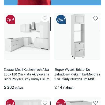
Zestaw Mebli Kuchennych Alba
Słupek Wysoki Bristol Do
280X180 Cm Płyta Akrylowana
Zabudowy Piekarnika/Mikrofali
Biały Połysk Cichy Domyk Blum
2 Szuflady 60X220 Cm Mdf
Lakier Biały Mat Blum
5 302
2 147
zł/
szt
zł/
szt
Podnośnik Hk-Xs