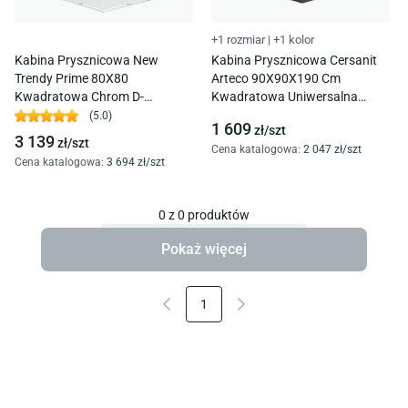
+1 rozmiar
|
+1 kolor
Kabina Prysznicowa New
Kabina Prysznicowa Cersanit
Trendy Prime 80X80
Arteco 90X90X190 Cm
Kwadratowa Chrom D-
Kwadratowa Uniwersalna
0294A/D-0295A
Czarna Transparentne S913-
(
5.0
)
1 609
zł/
szt
016
3 139
zł/
szt
Cena katalogowa
:
2 047
zł/
szt
Cena katalogowa
:
3 694
zł/
szt
0
z
0
produktów
Pokaż więcej
1