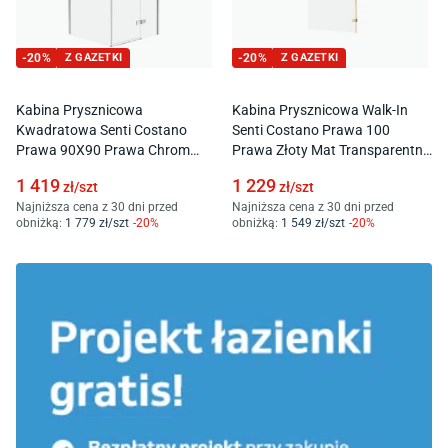
-
20
%
Z GAZETKI
-
20
%
Z GAZETKI
Kabina Prysznicowa
Kabina Prysznicowa Walk-In
Kwadratowa Senti Costano
Senti Costano Prawa 100
Prawa 90X90 Prawa Chrom
Prawa Złoty Mat Transparentne
Transparentne S1051-005
S1051-014
1 419
1 229
zł/
szt
zł/
szt
Najniższa cena z 30 dni przed
Najniższa cena z 30 dni przed
obniżką:
1 779
zł/
szt
-
20
%
obniżką:
1 549
zł/
szt
-
20
%