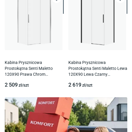
Kabina Prysznicowa
Kabina Prysznicowa
Prostokątna Senti Maletto
Prostokątna Senti Maletto Lewa
120X90 Prawa Chrom
120X90 Lewa Czarny
Transparentne S1059-013
Transparentne S1059-010
2 509
2 619
zł/
szt
zł/
szt