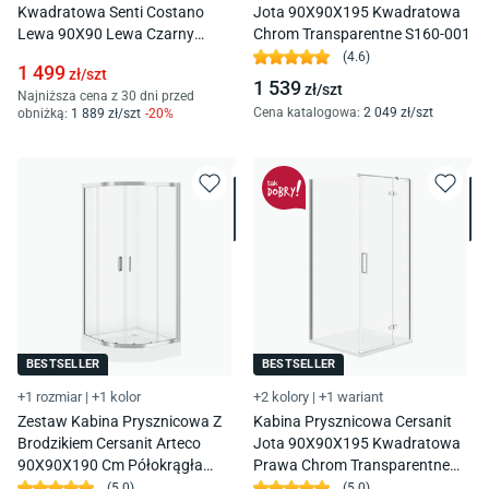
Kwadratowa Senti Costano
Jota 90X90X195 Kwadratowa
Lewa 90X90 Lewa Czarny
Chrom Transparentne S160-001
Transparentne S1051-016
(
4.6
)
1 499
zł/
szt
1 539
zł/
szt
Najniższa cena z 30 dni przed
Cena katalogowa
:
2 049
zł/
szt
obniżką:
1 889
zł/
szt
-
20
%
BESTSELLER
BESTSELLER
+1 rozmiar
|
+1 kolor
+2 kolory
|
+1 wariant
Zestaw Kabina Prysznicowa Z
Kabina Prysznicowa Cersanit
Brodzikiem Cersanit Arteco
Jota 90X90X195 Kwadratowa
90X90X190 Cm Półokrągła
Prawa Chrom Transparentne
Chrom Brodzik Tako 16 Cm
S160-002
(
5.0
)
(
5.0
)