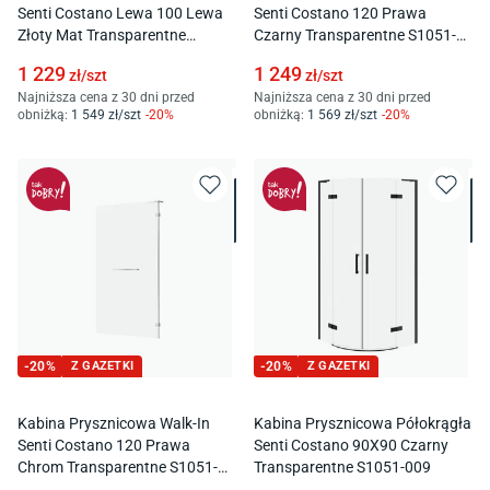
Senti Costano Lewa 100 Lewa
Senti Costano 120 Prawa
Złoty Mat Transparentne
Czarny Transparentne S1051-
S1051-023
012
1 229
1 249
zł/
szt
zł/
szt
Najniższa cena z 30 dni przed
Najniższa cena z 30 dni przed
obniżką:
1 549
zł/
szt
-
20
%
obniżką:
1 569
zł/
szt
-
20
%
-
20
%
Z GAZETKI
-
20
%
Z GAZETKI
Kabina Prysznicowa Walk-In
Kabina Prysznicowa Półokrągła
Senti Costano 120 Prawa
Senti Costano 90X90 Czarny
Chrom Transparentne S1051-
Transparentne S1051-009
008