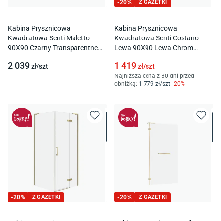
-
20
%
Z GAZETKI
Kabina Prysznicowa
Kabina Prysznicowa
Kwadratowa Senti Maletto
Kwadratowa Senti Costano
90X90 Czarny Transparentne
Lewa 90X90 Lewa Chrom
S1059-009
Transparentne S1051-006
2 039
1 419
zł/
szt
zł/
szt
Najniższa cena z 30 dni przed
obniżką:
1 779
zł/
szt
-
20
%
-
20
%
Z GAZETKI
-
20
%
Z GAZETKI