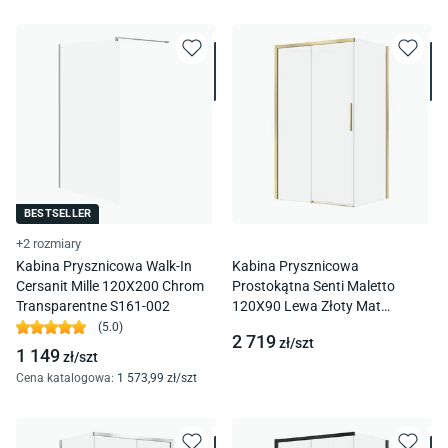
BESTSELLER
+2 rozmiary
Kabina Prysznicowa Walk-In
Kabina Prysznicowa
Cersanit Mille 120X200 Chrom
Prostokątna Senti Maletto
Transparentne S161-002
120X90 Lewa Złoty Mat
Transparentne S1059-012
(
5.0
)
2 719
zł/
szt
1 149
zł/
szt
Cena katalogowa
:
1 573
,99
zł/
szt