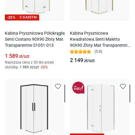
-
20
%
Z GAZETKI
Kabina Prysznicowa Półokrągła
Kabina Prysznicowa
Senti Costano 90X90 Złoty Mat
Kwadratowa Senti Maletto
Transparentne S1051-013
90X90 Złoty Mat Transparentne
S1059-011
(
5.0
)
1 589
zł/
szt
2 149
zł/
szt
Najniższa cena z 30 dni przed
obniżką:
1 989
zł/
szt
-
20
%