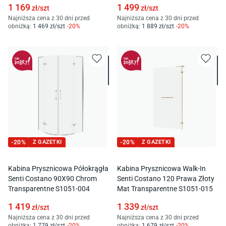
1 169
1 499
zł/
szt
zł/
szt
Najniższa cena z 30 dni przed
Najniższa cena z 30 dni przed
obniżką:
1 469
zł/
szt
-
20
%
obniżką:
1 889
zł/
szt
-
20
%
-
20
%
Z GAZETKI
-
20
%
Z GAZETKI
Kabina Prysznicowa Półokrągła
Kabina Prysznicowa Walk-In
Senti Costano 90X90 Chrom
Senti Costano 120 Prawa Złoty
Transparentne S1051-004
Mat Transparentne S1051-015
1 419
1 339
zł/
szt
zł/
szt
Najniższa cena z 30 dni przed
Najniższa cena z 30 dni przed
obniżką:
1 779
zł/
szt
-
20
%
obniżką:
1 679
zł/
szt
-
20
%