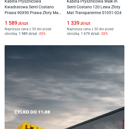
Kabina Prysznicowa
Kabina Prysznicowa Walk-In
Kwadratowa Senti Costano
Senti Costano 120 Lewa Złoty
Prawa 90X90 Prawa Złoty Mat
Mat Transparentne S1051-024
Transparentne S1051-017
1 589
1 339
zł/
szt
zł/
szt
Najniższa cena z 30 dni przed
Najniższa cena z 30 dni przed
obniżką:
1 989
zł/
szt
-
20
%
obniżką:
1 679
zł/
szt
-
20
%