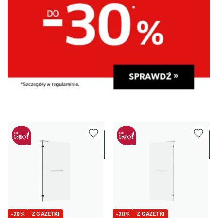
-
20
%
Z GAZETKI
-
20
%
Z GAZETKI