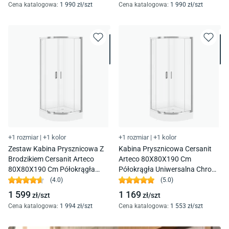
Cena katalogowa
:
1 990
zł/
szt
Cena katalogowa
:
1 990
zł/
szt
+1 rozmiar
|
+1 kolor
+1 rozmiar
|
+1 kolor
Zestaw Kabina Prysznicowa Z
Kabina Prysznicowa Cersanit
Brodzikiem Cersanit Arteco
Arteco 80X80X190 Cm
80X80X190 Cm Półokrągła
Półokrągła Uniwersalna Chrom
Chrom Brodzik Tako 16 Cm
Transparentne S157-001
(
4.0
)
(
5.0
)
S601-113
1 599
1 169
zł/
szt
zł/
szt
Cena katalogowa
:
1 994
zł/
szt
Cena katalogowa
:
1 553
zł/
szt