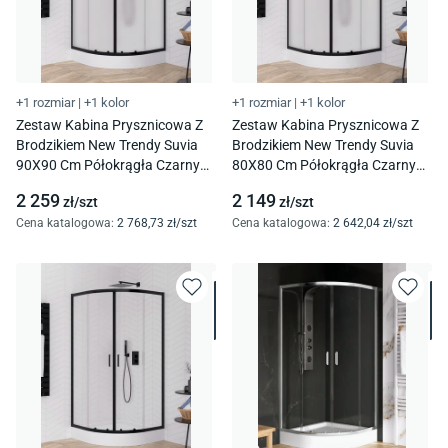
+1 rozmiar
|
+1 kolor
+1 rozmiar
|
+1 kolor
Zestaw Kabina Prysznicowa Z
Zestaw Kabina Prysznicowa Z
Brodzikiem New Trendy Suvia
Brodzikiem New Trendy Suvia
90X90 Cm Półokrągła Czarny
80X80 Cm Półokrągła Czarny
Mat Brodzik Maro Zs-0046
Mat Brodzik Maro Zs-0045
2 259
2 149
zł/
szt
zł/
szt
Cena katalogowa
:
2 768
,73
zł/
szt
Cena katalogowa
:
2 642
,04
zł/
szt