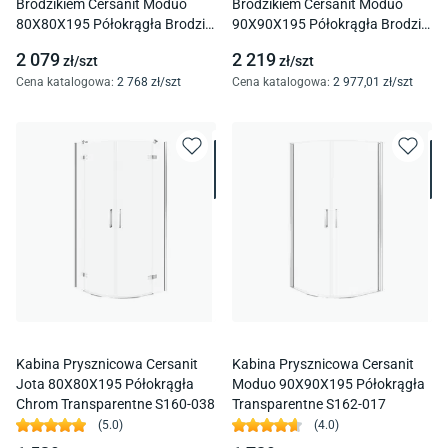
Brodzikiem Cersanit Moduo
Brodzikiem Cersanit Moduo
80X80X195 Półokrągła Brodzik
90X90X195 Półokrągła Brodzik
Tako 16 Cm Biały S601-350
Tako 16 Cm Biały S601-349
2 079
2 219
zł/
szt
zł/
szt
Cena katalogowa
:
2 768
zł/
szt
Cena katalogowa
:
2 977
,01
zł/
szt
Kabina Prysznicowa Cersanit
Kabina Prysznicowa Cersanit
Jota 80X80X195 Półokrągła
Moduo 90X90X195 Półokrągła
Chrom Transparentne S160-038
Transparentne S162-017
(
5.0
)
(
4.0
)