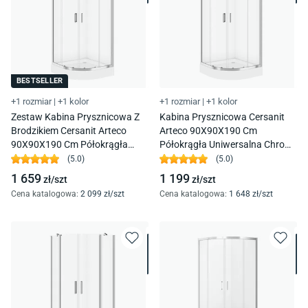
BESTSELLER
+1 rozmiar
|
+1 kolor
+1 rozmiar
|
+1 kolor
Zestaw Kabina Prysznicowa Z
Kabina Prysznicowa Cersanit
Brodzikiem Cersanit Arteco
Arteco 90X90X190 Cm
90X90X190 Cm Półokrągła
Półokrągła Uniwersalna Chrom
Chrom Brodzik Tako 16 Cm
Transparentne S157-002
(
5.0
)
(
5.0
)
S601-114
1 659
1 199
zł/
szt
zł/
szt
Cena katalogowa
:
2 099
zł/
szt
Cena katalogowa
:
1 648
zł/
szt