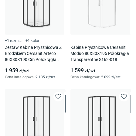
+1 rozmiar
|
+1 kolor
Zestaw Kabina Prysznicowa Z
Kabina Prysznicowa Cersanit
Brodzikiem Cersanit Arteco
Moduo 80X80X195 Półokrągła
80X80X190 Cm Półokrągła
Transparentne S162-018
Czarna Brodzik Tako 4 Cm
1 959
1 599
zł/
szt
zł/
szt
S913-024
Cena katalogowa
:
2 135
zł/
szt
Cena katalogowa
:
2 099
zł/
szt