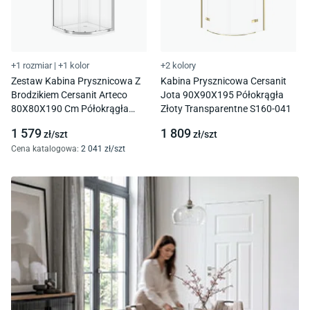
+1 rozmiar
|
+1 kolor
+2 kolory
Zestaw Kabina Prysznicowa Z
Kabina Prysznicowa Cersanit
Brodzikiem Cersanit Arteco
Jota 90X90X195 Półokrągła
80X80X190 Cm Półokrągła
Złoty Transparentne S160-041
Chrom Brodzik Tako 4 Cm S601-
1 579
1 809
zł/
szt
zł/
szt
360
Cena katalogowa
:
2 041
zł/
szt