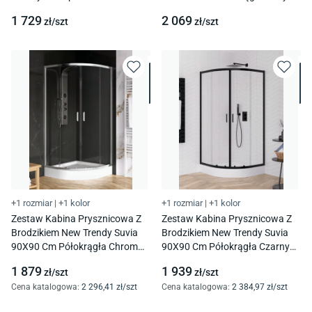
039
Brodzik Tako Slim 4Cm Biały
1 729
2 069
zł/
szt
zł/
szt
S601-430
+1 rozmiar
|
+1 kolor
+1 rozmiar
|
+1 kolor
Zestaw Kabina Prysznicowa Z
Zestaw Kabina Prysznicowa Z
Brodzikiem New Trendy Suvia
Brodzikiem New Trendy Suvia
90X90 Cm Półokrągła Chrom
90X90 Cm Półokrągła Czarny
Połysk Brodzik Maro Zs-0034
Mat Brodzik Maro Zs-0038
1 879
1 939
zł/
szt
zł/
szt
Cena katalogowa
:
2 296
,41
zł/
szt
Cena katalogowa
:
2 384
,97
zł/
szt