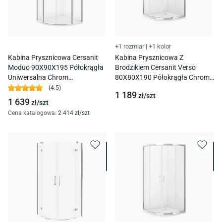
+1 rozmiar
|
+1 kolor
Kabina Prysznicowa Cersanit
Kabina Prysznicowa Z
Moduo 90X90X195 Półokrągła
Brodzikiem Cersanit Verso
Uniwersalna Chrom
80X80X190 Półokrągła Chrom
Transparentne S162-010
S4031-001
(
4.5
)
1 189
zł/
szt
1 639
zł/
szt
Cena katalogowa
:
2 414
zł/
szt