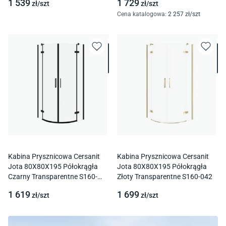
1 539
1 729
zł/
szt
zł/
szt
Cena katalogowa
:
2 257
zł/
szt
Kabina Prysznicowa Cersanit
Kabina Prysznicowa Cersanit
Jota 80X80X195 Półokrągła
Jota 80X80X195 Półokrągła
Czarny Transparentne S160-
Złoty Transparentne S160-042
040
1 619
1 699
zł/
szt
zł/
szt