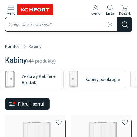
Przejdź do treści głównej
Menu
Konto
Lista
Koszyk
Komfort
Kabiny
Kabiny
(
44
produkty
)
Zestawy Kabina +
Kabiny półokrągłe
Brodzik
Filtruj i sortuj