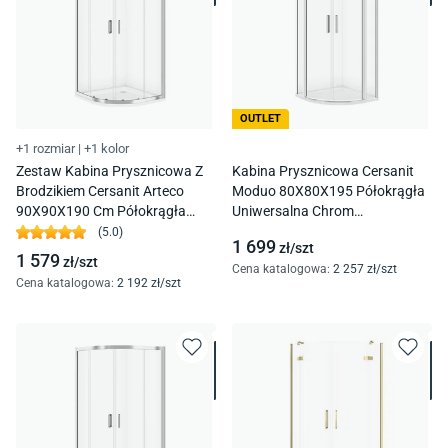
OUTLET
+1 rozmiar
|
+1 kolor
Zestaw Kabina Prysznicowa Z
Kabina Prysznicowa Cersanit
Brodzikiem Cersanit Arteco
Moduo 80X80X195 Półokrągła
90X90X190 Cm Półokrągła
Uniwersalna Chrom
Chrom Brodzik Tako 4 Cm S601-
Transparentne S162-009
(
5.0
)
1 699
zł/
szt
359
1 579
zł/
szt
Cena katalogowa
:
2 257
zł/
szt
Cena katalogowa
:
2 192
zł/
szt