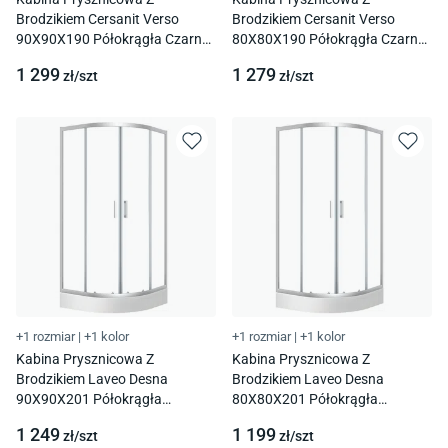
Brodzikiem Cersanit Verso
Brodzikiem Cersanit Verso
90X90X190 Półokrągła Czarny
80X80X190 Półokrągła Czarny
S4031-004
S4031-002
1 299
1 279
zł/
szt
zł/
szt
+1 rozmiar
|
+1 kolor
+1 rozmiar
|
+1 kolor
Kabina Prysznicowa Z
Kabina Prysznicowa Z
Brodzikiem Laveo Desna
Brodzikiem Laveo Desna
90X90X201 Półokrągła
80X80X201 Półokrągła
Uniwersalna Chrom Jkdd096Z
Uniwersalna Chrom Jkdd086Z
1 249
1 199
zł/
szt
zł/
szt