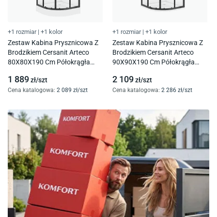
+1 rozmiar
|
+1 kolor
+1 rozmiar
|
+1 kolor
Zestaw Kabina Prysznicowa Z
Zestaw Kabina Prysznicowa Z
Brodzikiem Cersanit Arteco
Brodzikiem Cersanit Arteco
80X80X190 Cm Półokrągła
90X90X190 Cm Półokrągła
Czarna Brodzik Tako 16 Cm
Czarna Brodzik Tako 4 Cm
1 889
2 109
zł/
szt
zł/
szt
S913-025
S913-023
Cena katalogowa
:
2 089
zł/
szt
Cena katalogowa
:
2 286
zł/
szt