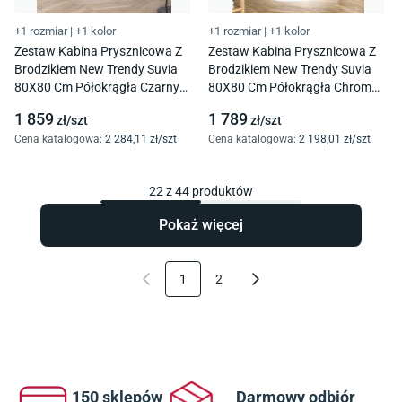
+1 rozmiar
|
+1 kolor
+1 rozmiar
|
+1 kolor
Zestaw Kabina Prysznicowa Z
Zestaw Kabina Prysznicowa Z
Brodzikiem New Trendy Suvia
Brodzikiem New Trendy Suvia
80X80 Cm Półokrągła Czarny
80X80 Cm Półokrągła Chrom
Mat Brodzik Maro Zs-0037
Połysk Brodzik Maro Zs-0033
1 859
1 789
zł/
szt
zł/
szt
Cena katalogowa
:
2 284
,11
zł/
szt
Cena katalogowa
:
2 198
,01
zł/
szt
22
z
44
produktów
Pokaż więcej
1
2
150 sklepów
Darmowy odbiór