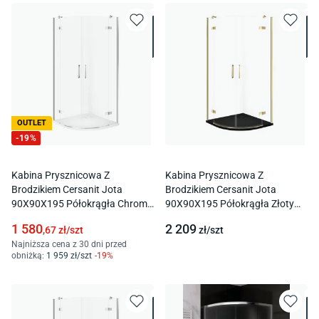
OUTLET
-
19
%
Kabina Prysznicowa Z
Kabina Prysznicowa Z
Brodzikiem Cersanit Jota
Brodzikiem Cersanit Jota
90X90X195 Półokrągła Chrom
90X90X195 Półokrągła Złoty
Brodzik Tako Slim 4Cm Biały
Brodzik Tako Slim 4Cm Czarny
1 580
2 209
,67
zł/
szt
zł/
szt
S601-446
Mat S601-445
Najniższa cena z 30 dni przed
obniżką:
1 959
zł/
szt
-
19
%