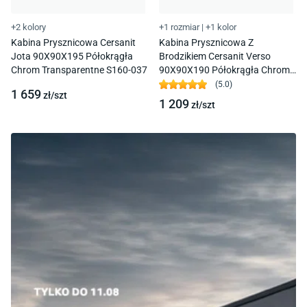
+2 kolory
+1 rozmiar
|
+1 kolor
Kabina Prysznicowa Cersanit
Kabina Prysznicowa Z
Jota 90X90X195 Półokrągła
Brodzikiem Cersanit Verso
Chrom Transparentne S160-037
90X90X190 Półokrągła Chrom
S4031-003
(
5.0
)
1 659
zł/
szt
1 209
zł/
szt