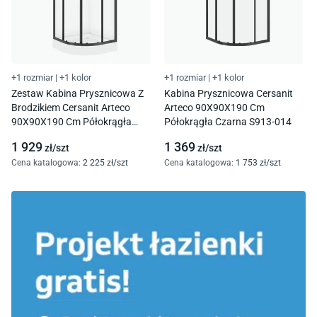
+1 rozmiar
|
+1 kolor
+1 rozmiar
|
+1 kolor
Zestaw Kabina Prysznicowa Z
Kabina Prysznicowa Cersanit
Brodzikiem Cersanit Arteco
Arteco 90X90X190 Cm
90X90X190 Cm Półokrągła
Półokrągła Czarna S913-014
Czarna Brodzik Tako 16 Cm
1 929
1 369
zł/
szt
zł/
szt
S913-026
Cena katalogowa
:
2 225
zł/
szt
Cena katalogowa
:
1 753
zł/
szt