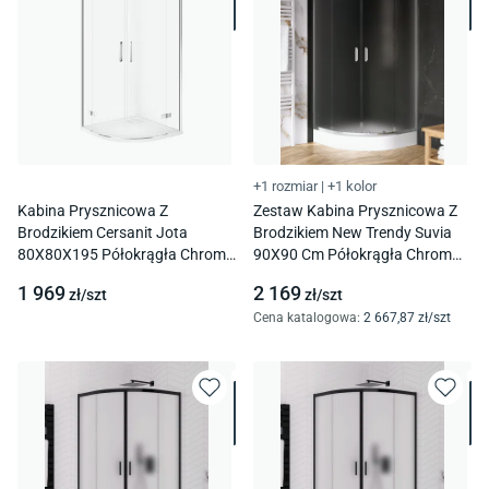
+1 rozmiar
|
+1 kolor
Kabina Prysznicowa Z
Zestaw Kabina Prysznicowa Z
Brodzikiem Cersanit Jota
Brodzikiem New Trendy Suvia
80X80X195 Półokrągła Chrom
90X90 Cm Półokrągła Chrom
Brodzik Tako Slim 4Cm Biały
Połysk Brodzik Maro Zs-0042
1 969
2 169
zł/
szt
zł/
szt
S601-434
Cena katalogowa
:
2 667
,87
zł/
szt