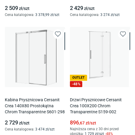
S601-206
Transparentnes601-292
2 509
2 429
zł/
szt
zł/
szt
Cena katalogowa
:
3 378
,99
zł/
szt
Cena katalogowa
:
3 274
zł/
szt
OUTLET
-
48
%
Kabina Prysznicowa Cersanit
Drzwi Prysznicowe Cersanit
Crea 140X80 Prostokątna
Crea 100X200 Chrom
Chrom Transparentne S601-298
Transparentne S159-002
2 729
896
zł/
szt
,67
zł/
szt
Najniższa cena z 30 dni przed
Cena katalogowa
:
3 474
zł/
szt
obniżką:
1 729
zł/
szt
-
48
%