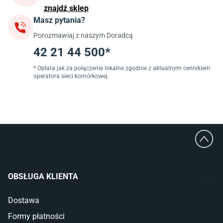
znajdź sklep
Masz pytania?
Jadalnia
Porozmawiaj z naszym Doradcą
Stoły do jadalni
Krzesła do jadalni
42 21 44 500*
Dywany szare
Lampy w stylu loftowym
* Opłata jak za połączenie lokalne zgodnie z aktualnym cennikiem
operatora sieci komórkowej.
Lampy wiszące do jadalni
Witryny do jadalni
Łazienka
Płytki łazienkowe
Deszczownice prysznicowe
Umywalki Cersanit
Glazura do łazienki
Kabiny prysznicowe 90x90
OBSŁUGA KLIENTA
Wanny Cersanit
Dostawa
Sypialnia
Formy płatności
Wykładzina do sypialni