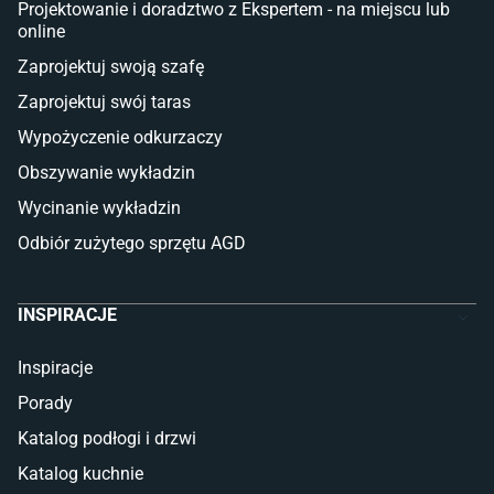
Lampy stojące LED
Projektowanie i doradztwo z Ekspertem - na miejscu lub
online
Płytki
Zaprojektuj swoją szafę
Płytki betonowe
Zaprojektuj swój taras
Płytki Cersanit
Płytki wielkoformatowe
Wypożyczenie odkurzaczy
Gres (szkliwiony)
Obszywanie wykładzin
Glazura
Płytki marmurowe
Wycinanie wykładzin
Odbiór zużytego sprzętu AGD
INSPIRACJE
Inspiracje
Porady
Katalog podłogi i drzwi
Katalog kuchnie