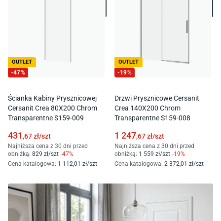
OUTLET
OUTLET
-
47
%
-
19
%
Ścianka Kabiny Prysznicowej
Drzwi Prysznicowe Cersanit
Cersanit Crea 80X200 Chrom
Crea 140X200 Chrom
Transparentne S159-009
Transparentne S159-008
431
1 247
,67
zł/
szt
,67
zł/
szt
Najniższa cena z 30 dni przed
Najniższa cena z 30 dni przed
obniżką:
829
zł/
szt
-
47
%
obniżką:
1 559
zł/
szt
-
19
%
Cena katalogowa
:
1 112
,01
zł/
szt
Cena katalogowa
:
2 372
,01
zł/
szt