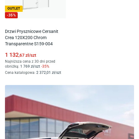
OUTLET
-
35
%
Drzwi Prysznicowe Cersanit
Crea 120X200 Chrom
Transparentne S159-004
1 132
,67
zł/
szt
Najniższa cena z 30 dni przed
obniżką:
1 769
zł/
szt
-
35
%
Cena katalogowa
:
2 372
,01
zł/
szt