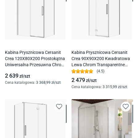
Kabina Prysznicowa Cersanit
Kabina Prysznicowa Cersanit
Crea 120X80X200 Prostokątna
Crea 90X90X200 Kwadratowa
Uniwersalna Przesuwna Chrom
Lewa Chrom Transparentne
Transparentne S601-297
S601-137
(
4.5
)
2 639
zł/
szt
2 479
zł/
szt
Cena katalogowa
:
3 368
,99
zł/
szt
Cena katalogowa
:
3 315
,99
zł/
szt