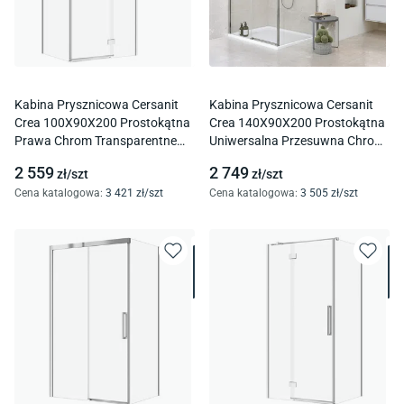
Kabina Prysznicowa Cersanit
Kabina Prysznicowa Cersanit
Crea 100X90X200 Prostokątna
Crea 140X90X200 Prostokątna
Prawa Chrom Transparentne
Uniwersalna Przesuwna Chrom
S601-289
Transparentne S601-291
2 559
2 749
zł/
szt
zł/
szt
Cena katalogowa
:
3 421
zł/
szt
Cena katalogowa
:
3 505
zł/
szt