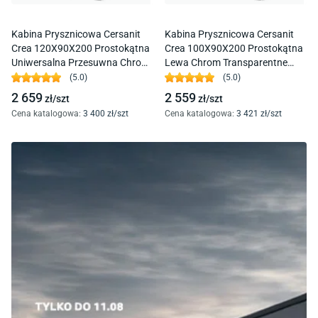
Kabina Prysznicowa Cersanit
Kabina Prysznicowa Cersanit
Crea 120X90X200 Prostokątna
Crea 100X90X200 Prostokątna
Uniwersalna Przesuwna Chrom
Lewa Chrom Transparentne
Transparentne S601-209
S601-294
(
5.0
)
(
5.0
)
2 659
2 559
zł/
szt
zł/
szt
Cena katalogowa
:
3 400
zł/
szt
Cena katalogowa
:
3 421
zł/
szt