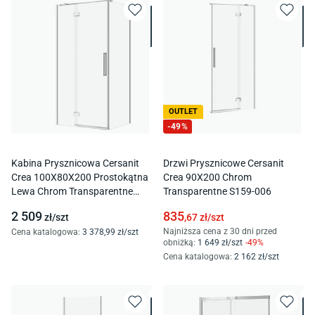
OUTLET
-
49
%
Kabina Prysznicowa Cersanit
Drzwi Prysznicowe Cersanit
Crea 100X80X200 Prostokątna
Crea 90X200 Chrom
Lewa Chrom Transparentne
Transparentne S159-006
S601-205
2 509
835
zł/
szt
,67
zł/
szt
Najniższa cena z 30 dni przed
Cena katalogowa
:
3 378
,99
zł/
szt
obniżką:
1 649
zł/
szt
-
49
%
Cena katalogowa
:
2 162
zł/
szt