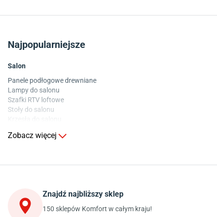
Najpopularniejsze
Salon
Panele podłogowe drewniane
Lampy do salonu
Szafki RTV loftowe
Stoły do salonu
Krzesła do salonu
Komody do salonu
Zobacz więcej
Kuchnia
Stoły do kuchni
Krzesła do kuchni
Szafki kuchenne stojące (dolne)
Znajdź najbliższy sklep
Szafki kuchenne wiszące (górne)
Szafki pod zlewozmywak
150 sklepów Komfort w całym kraju!
Blaty kuchenne laminowane