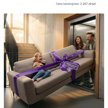
Cena katalogowa
:
2 267
zł/
szt