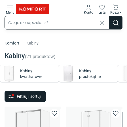
Przejdź do treści głównej
Menu
Konto
Lista
Koszyk
Komfort
Kabiny
Kabiny
(
21
produktów
)
Kabiny
Kabiny
kwadratowe
prostokątne
Filtruj i sortuj