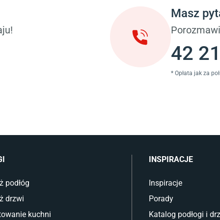
ci
Koce i pledy
Masz pyt
Płytki tarasowe
ka (młodzieżowe)
Płytki na balkon
ju!
Porozmawi
 młodzieżowym
Lampy stojące LED
42 21
* Opłata jak za po
GI
INSPIRACJE
ż podłóg
Inspiracje
ż drzwi
Porady
towanie kuchni
Katalog podłogi i dr