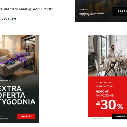
30 dni przed obniżką:
427
,99
zł/
szt
-
635
zł/
szt