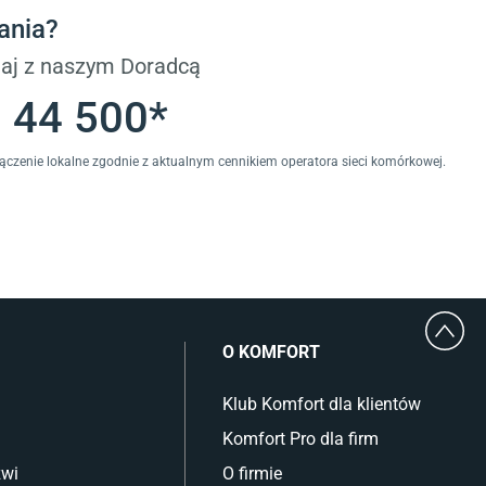
Płytki wielkoformatowe
ania?
Gres (szkliwiony)
Glazura
aj z naszym Doradcą
Płytki marmurowe
 44 500*
łączenie lokalne zgodnie z aktualnym cennikiem operatora sieci komórkowej.
O KOMFORT
Klub Komfort dla klientów
Komfort Pro dla firm
zwi
O firmie