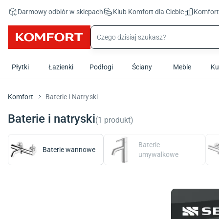
Przejdź do treści głównej
Darmowy odbiór w sklepach
Klub Komfort
dla Ciebie
Komfor
Płytki
Łazienki
Podłogi
Ściany
Meble
Ku
Komfort
Baterie I Natryski
Baterie i natryski
(
1
produkt
)
Baterie
Baterie wannowe
umywalkowe