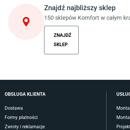
Łóżka z pojemnikiem
Komody dla dzie
Znajdź najbliższy sklep
Materace piankowe
Szafy dla dzieci
Lampy do sypialni
Łóżka dla dziec
150 sklepów Komfort w całym kra
Kinkiety do sypialni
Lampy w stylu
ZNAJDŹ
SKLEP
OBSŁUGA KLIENTA
USŁU
Dostawa
Monta
Formy płatności
Monta
Zwroty i reklamacje
Projek