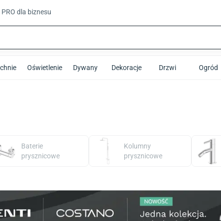
t PRO
dla biznesu
chnie
Oświetlenie
Dywany
Dekoracje
Drzwi
Ogród
Baterie
Kolumny
prysznicowe
prysznicowe