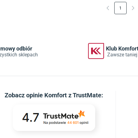
1
rmowy odbiór
Klub Komfor
zystkich sklepach
Zawsze taniej
Zobacz
opinie Komfort z TrustMate
: