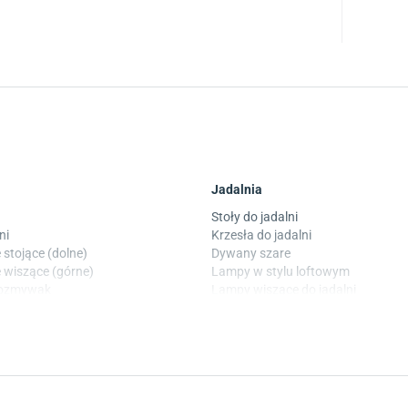
Jadalnia
Stoły do jadalni
ni
Krzesła do jadalni
 stojące (dolne)
Dywany szare
 wiszące (górne)
Lampy w stylu loftowym
wozmywak
Lampy wiszące do jadalni
 laminowane
Witryny do jadalni
Taras i balkon
okoju dziecięcego
Deski tarasowe kompozytowe
 dziecięcego
Sztuczna trawa miękka