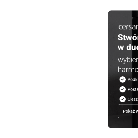
Stwó
w du
wybie
harmo
Podk
Post
Ciesz
Pokaż w