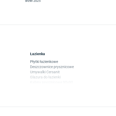
drzwi 2025
Łazienka
Płytki łazienkowe
Deszczownice prysznicowe
Umywalki Cersanit
Glazura do łazienki
Kabiny prysznicowe 90x90
Wanny Cersanit
Płytki
Płytki betonowe
Płytki Cersanit