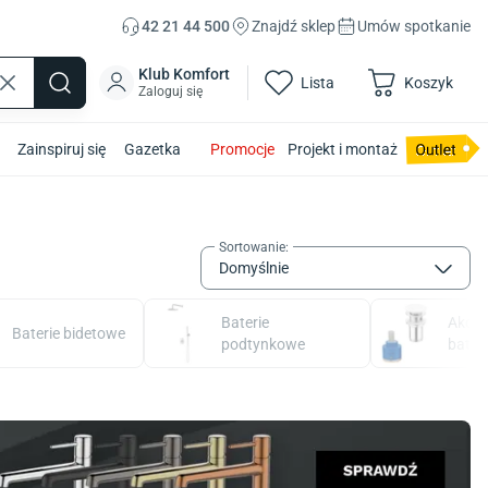
42 21 44 500
Znajdź sklep
Umów spotkanie
Klub Komfort
Lista
Koszyk
Zaloguj się
Zainspiruj się
Gazetka
Promocje
Projekt i montaż
Sortowanie
:
Domyślnie
Baterie
Akces
Baterie bidetowe
podtynkowe
bateri