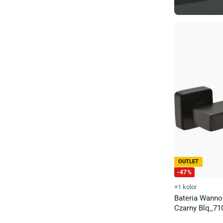
OUTLET
-
47
%
+1 kolor
Bateria Wanno
Czarny Blq_71