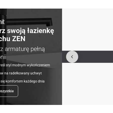
rz swoją łazienkę
chu ZEN
rz armaturę pełną
nii
reśl styl modnym wykończeniem
aw na radełkowany uchwyt
 się komfortem każdego dnia
szystkie