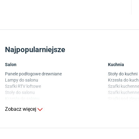
Najpopularniejsze
Salon
Kuchnia
Panele podłogowe drewniane
Stoły do kuchni
Lampy do salonu
Krzesła do kuch
Szafki RTV loftowe
Szafki kuchenne
Stoły do salonu
Szafki kuchenne
Krzesła do salonu
Szafki pod zle
Komody do salonu
Blaty kuchenne
Zobacz więcej
Sypialnia
Pokój dziecięcy
Wykładzina do sypialni
Wykładziny do p
Szafy do sypialni
Meble do pokoju