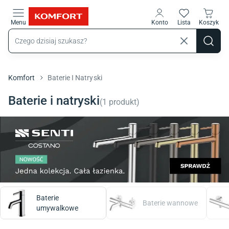
Przejdź do treści głównej
Menu
Konto
Lista
Koszyk
Komfort
Baterie I Natryski
Baterie i natryski
(
1
produkt
)
Baterie
Baterie wannowe
umywalkowe