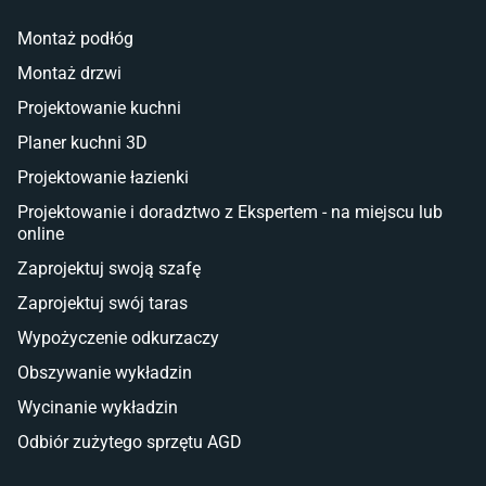
Lampy w stylu młodzieżowym
Montaż podłóg
Taras i balkon
Montaż drzwi
Deski tarasowe kompozytowe
Projektowanie kuchni
Sztuczna trawa miękka
Koce i pledy
Planer kuchni 3D
Płytki tarasowe
Projektowanie łazienki
Płytki na balkon
Lampy stojące LED
Projektowanie i doradztwo z Ekspertem - na miejscu lub
online
Płytki
Zaprojektuj swoją szafę
Płytki betonowe
Zaprojektuj swój taras
Płytki Cersanit
Płytki wielkoformatowe
Wypożyczenie odkurzaczy
Gres (szkliwiony)
Obszywanie wykładzin
Glazura
Płytki marmurowe
Wycinanie wykładzin
Odbiór zużytego sprzętu AGD