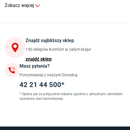
Komody do salonu
Zobacz więcej
Kuchnia
Stoły do kuchni
Krzesła do kuchni
Szafki kuchenne stojące (dolne)
Znajdź najbliższy sklep
Szafki kuchenne wiszące (górne)
Szafki pod zlewozmywak
150 sklepów Komfort w całym kraju!
Blaty kuchenne laminowane
znajdź sklep
Masz pytania?
Jadalnia
Porozmawiaj z naszym Doradcą
Stoły do jadalni
Krzesła do jadalni
42 21 44 500*
Dywany szare
Lampy w stylu loftowym
* Opłata jak za połączenie lokalne zgodnie z aktualnym cennikiem
operatora sieci komórkowej.
Lampy wiszące do jadalni
Witryny do jadalni
Łazienka
Płytki łazienkowe