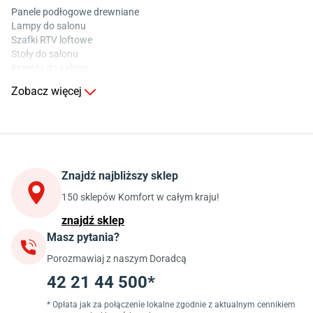
Panele podłogowe drewniane
Lampy do salonu
Szafki RTV loftowe
Stoły do salonu
Krzesła do salonu
Komody do salonu
Zobacz więcej
Kuchnia
Stoły do kuchni
Krzesła do kuchni
Szafki kuchenne stojące (dolne)
Znajdź najbliższy sklep
Szafki kuchenne wiszące (górne)
Szafki pod zlewozmywak
150 sklepów Komfort w całym kraju!
Blaty kuchenne laminowane
znajdź sklep
Masz pytania?
Jadalnia
Porozmawiaj z naszym Doradcą
Stoły do jadalni
Krzesła do jadalni
42 21 44 500*
Dywany szare
Lampy w stylu loftowym
* Opłata jak za połączenie lokalne zgodnie z aktualnym cennikiem