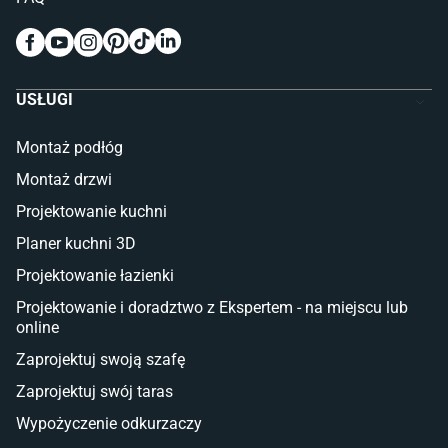
Wykładziny do pokoju dziecięcego
Meble do pokoju dziecięcego
Komody dla dzieci
Szafy dla dzieci
USŁUGI
Łóżka dla dziecka (młodzieżowe)
Lampy w stylu młodzieżowym
Montaż podłóg
Taras i balkon
Montaż drzwi
Deski tarasowe kompozytowe
Projektowanie kuchni
Sztuczna trawa miękka
Koce i pledy
Planer kuchni 3D
Płytki tarasowe
Projektowanie łazienki
Płytki na balkon
Lampy stojące LED
Projektowanie i doradztwo z Ekspertem - na miejscu lub
online
Płytki
Zaprojektuj swoją szafę
Płytki betonowe
Zaprojektuj swój taras
Płytki Cersanit
Płytki wielkoformatowe
Wypożyczenie odkurzaczy
Gres (szkliwiony)