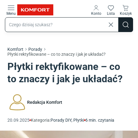
Przejdź do treści głównej
Menu
Konto
Lista
Koszyk
Komfort
Porady
Płytki rektyfikowane – co to znaczy i jak je układać?
Płytki rektyfikowane – co
to znaczy i jak je układać?
Redakcja Komfort
20.09.2025
Kategoria:
Porady DIY
,
Płytki
6
min. czytania