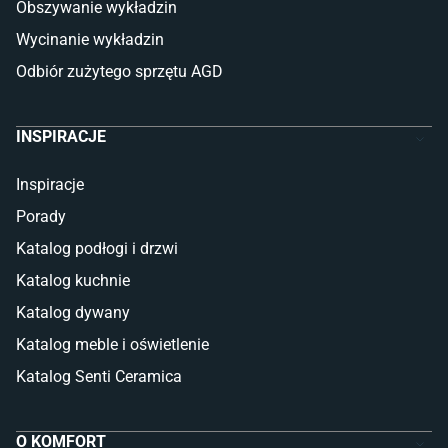
Obszywanie wykładzin
Glazura
Płytki marmurowe
Wycinanie wykładzin
Odbiór zużytego sprzętu AGD
INSPIRACJE
Inspiracje
Porady
Katalog podłogi i drzwi
Katalog kuchnie
Katalog dywany
Katalog meble i oświetlenie
Katalog Senti Ceramica
O KOMFORT