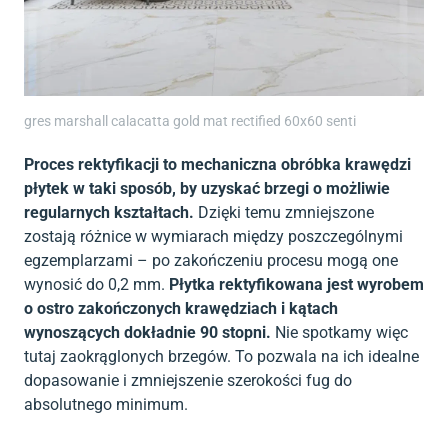
gres marshall calacatta gold mat rectified 60x60 senti
Proces rektyfikacji to mechaniczna obróbka krawędzi
płytek w taki sposób, by uzyskać brzegi o możliwie
regularnych kształtach.
Dzięki temu zmniejszone
zostają różnice w wymiarach między poszczególnymi
egzemplarzami – po zakończeniu procesu mogą one
wynosić do 0,2 mm.
Płytka rektyfikowana jest wyrobem
o ostro zakończonych krawędziach i kątach
wynoszących dokładnie 90 stopni.
Nie spotkamy więc
tutaj zaokrąglonych brzegów. To pozwala na ich idealne
dopasowanie i zmniejszenie szerokości fug do
absolutnego minimum.