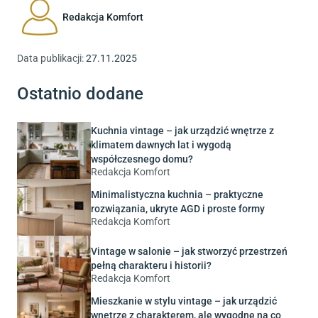
barwach. Zimą doskonale sprawdzą się świąteczne ozdoby i
Redakcja Komfort
figurki dekoracyjne. Takie rozwiązania odświeżają wystrój
stołu i pozwalają dopasować go do aktualnej pory roku.
Data publikacji:
27.11.2025
Ostatnio dodane
Kuchnia vintage – jak urządzić wnętrze z
klimatem dawnych lat i wygodą
współczesnego domu?
Redakcja Komfort
Minimalistyczna kuchnia – praktyczne
rozwiązania, ukryte AGD i proste formy
Redakcja Komfort
Vintage w salonie – jak stworzyć przestrzeń
pełną charakteru i historii?
Redakcja Komfort
Mieszkanie w stylu vintage – jak urządzić
wnętrze z charakterem, ale wygodne na co