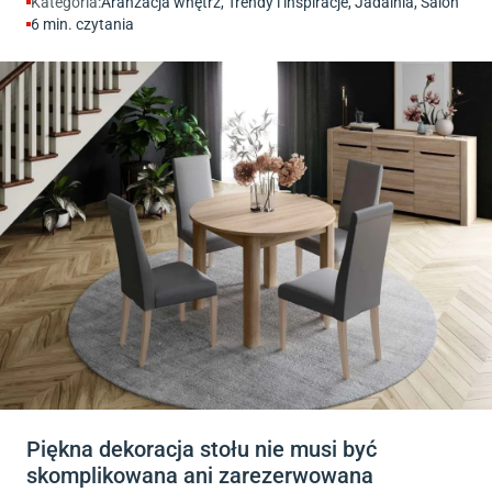
Kategoria:
Aranżacja wnętrz
,
Trendy i inspiracje
,
Jadalnia
,
Salon
6
min. czytania
Piękna dekoracja stołu nie musi być
skomplikowana ani zarezerwowana