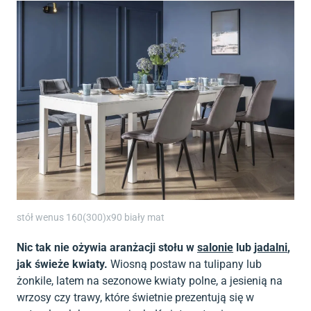
stół wenus 160(300)x90 biały mat
Nic tak nie ożywia aranżacji stołu w
salonie
lub
jadalni
,
jak świeże kwiaty.
Wiosną postaw na tulipany lub
żonkile, latem na sezonowe kwiaty polne, a jesienią na
wrzosy czy trawy, które świetnie prezentują się w