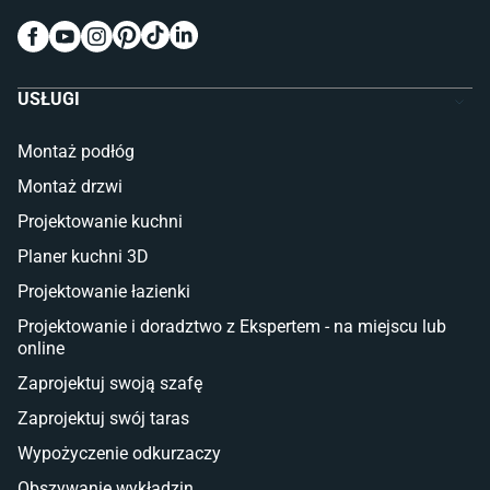
Wykładziny do pokoju dziecięcego
Meble do pokoju dziecięcego
Komody dla dzieci
Szafy dla dzieci
USŁUGI
Łóżka dla dziecka (młodzieżowe)
Lampy w stylu młodzieżowym
Montaż podłóg
Taras i balkon
Montaż drzwi
Deski tarasowe kompozytowe
Projektowanie kuchni
Sztuczna trawa miękka
Koce i pledy
Planer kuchni 3D
Płytki tarasowe
Projektowanie łazienki
Płytki na balkon
Lampy stojące LED
Projektowanie i doradztwo z Ekspertem - na miejscu lub
online
Płytki
Zaprojektuj swoją szafę
Płytki betonowe
Zaprojektuj swój taras
Płytki Cersanit
Płytki wielkoformatowe
Wypożyczenie odkurzaczy
Gres (szkliwiony)
Obszywanie wykładzin