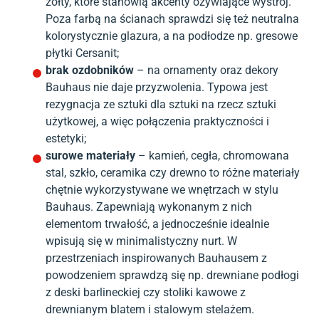
żółty, które stanowią akcenty ożywiające wystrój.
Poza farbą na ścianach sprawdzi się też neutralna
kolorystycznie glazura, a na podłodze np. gresowe
płytki Cersanit;
brak ozdobników
– na ornamenty oraz dekory
Bauhaus nie daje przyzwolenia. Typowa jest
rezygnacja ze sztuki dla sztuki na rzecz sztuki
użytkowej, a więc połączenia praktyczności i
estetyki;
surowe materiały
– kamień, cegła, chromowana
stal, szkło, ceramika czy drewno to różne materiały
chętnie wykorzystywane we wnętrzach w stylu
Bauhaus. Zapewniają wykonanym z nich
elementom trwałość, a jednocześnie idealnie
wpisują się w minimalistyczny nurt. W
przestrzeniach inspirowanych Bauhausem z
powodzeniem sprawdzą się np. drewniane podłogi
z deski barlineckiej czy stoliki kawowe z
drewnianym blatem i stalowym stelażem.