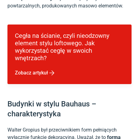
powtarzalnych, produkowanych masowo elementów.
Cegła na ścianie, czyli nieodzowny
element stylu loftowego. Jak
wykorzystać cegłę w swoich
wnętrzach?
Zobacz artykuł
Budynki w stylu Bauhaus –
charakterystyka
Walter Gropius był przeciwnikiem form pełniących
wyłącznie funkcję dekoracyjną. Uważał, że to
forma