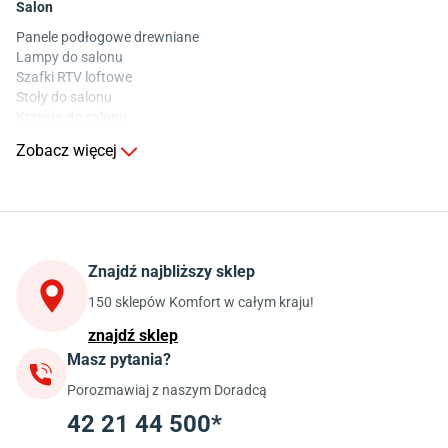
Salon
Panele podłogowe drewniane
Lampy do salonu
Szafki RTV loftowe
Stoły do salonu
Krzesła do salonu
Komody do salonu
Zobacz więcej
Kuchnia
Stoły do kuchni
Krzesła do kuchni
Szafki kuchenne stojące (dolne)
Znajdź najbliższy sklep
Szafki kuchenne wiszące (górne)
Szafki pod zlewozmywak
150 sklepów Komfort w całym kraju!
Blaty kuchenne laminowane
znajdź sklep
Masz pytania?
Jadalnia
Porozmawiaj z naszym Doradcą
Stoły do jadalni
Krzesła do jadalni
42 21 44 500*
Dywany szare