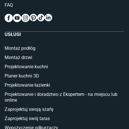
Pokój dziecięcy
FAQ
Wykładziny do pokoju dziecięcego
Meble do pokoju dziecięcego
Komody dla dzieci
Szafy dla dzieci
USŁUGI
Łóżka dla dziecka (młodzieżowe)
Lampy w stylu młodzieżowym
Montaż podłóg
Taras i balkon
Montaż drzwi
Deski tarasowe kompozytowe
Projektowanie kuchni
Sztuczna trawa miękka
Koce i pledy
Planer kuchni 3D
Płytki tarasowe
Projektowanie łazienki
Płytki na balkon
Lampy stojące LED
Projektowanie i doradztwo z Ekspertem - na miejscu lub
online
Płytki
Zaprojektuj swoją szafę
Płytki betonowe
Zaprojektuj swój taras
Płytki Cersanit
Płytki wielkoformatowe
Wypożyczenie odkurzaczy