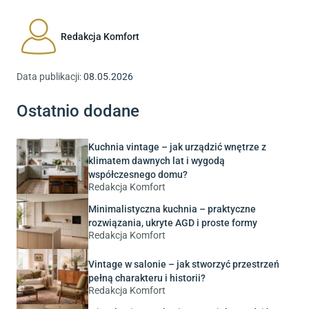
przestrzeni czy jasna kolorystyka. Dzięki takim zabiegom
pomieszczenia wydają się większe, niż są w rzeczywistości.
Redakcja Komfort
Data publikacji:
08.05.2026
Ostatnio dodane
Kuchnia vintage – jak urządzić wnętrze z
klimatem dawnych lat i wygodą
współczesnego domu?
Redakcja Komfort
Minimalistyczna kuchnia – praktyczne
rozwiązania, ukryte AGD i proste formy
Redakcja Komfort
Vintage w salonie – jak stworzyć przestrzeń
pełną charakteru i historii?
Redakcja Komfort