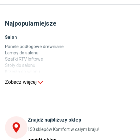
Najpopularniejsze
Salon
Panele podłogowe drewniane
Lampy do salonu
Szafki RTV loftowe
Stoły do salonu
Krzesła do salonu
Komody do salonu
Zobacz więcej
Kuchnia
Stoły do kuchni
Krzesła do kuchni
Szafki kuchenne stojące (dolne)
Znajdź najbliższy sklep
Szafki kuchenne wiszące (górne)
Szafki pod zlewozmywak
150 sklepów Komfort w całym kraju!
Blaty kuchenne laminowane
znajdź sklep