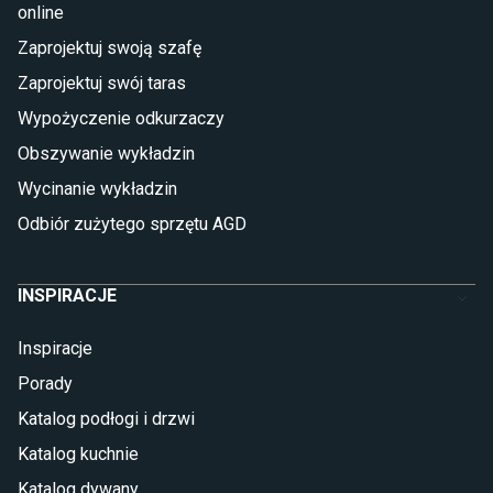
online
Płytki
Zaprojektuj swoją szafę
Płytki betonowe
Zaprojektuj swój taras
Płytki Cersanit
Płytki wielkoformatowe
Wypożyczenie odkurzaczy
Gres (szkliwiony)
Obszywanie wykładzin
Glazura
Płytki marmurowe
Wycinanie wykładzin
Odbiór zużytego sprzętu AGD
INSPIRACJE
Inspiracje
Porady
Katalog podłogi i drzwi
Katalog kuchnie
Katalog dywany