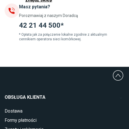
Masz pytania?
Jadalnia
Porozmawiaj z naszym Doradcą
Stoły do jadalni
Krzesła do jadalni
42 21 44 500*
Dywany szare
Lampy w stylu loftowym
* Opłata jak za połączenie lokalne zgodnie z aktualnym
cennikiem operatora sieci komórkowej.
Lampy wiszące do jadalni
Witryny do jadalni
Łazienka
Płytki łazienkowe
Deszczownice prysznicowe
Umywalki Cersanit
Glazura do łazienki
Kabiny prysznicowe 90x90
OBSŁUGA KLIENTA
Wanny Cersanit
Dostawa
Sypialnia
Formy płatności
Wykładzina do sypialni
Szafy do sypialni