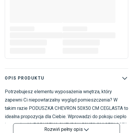
OPIS PRODUKTU
Potrzebujesz elementu wyposażenia wnętrza, który
T
T
zapewni Ci niepowtarzalny wygląd pomieszczenia? W
takim razie PODUSZKA CHEVRON 50X50 CM CEGLASTA to
idealna propozycja dla Ciebie. Wprowadzi do pokoju ciepło
i przytulność. PODUSZKA CHEVRON 50X50 CM CEGLASTA
Rozwiń
pełny opis