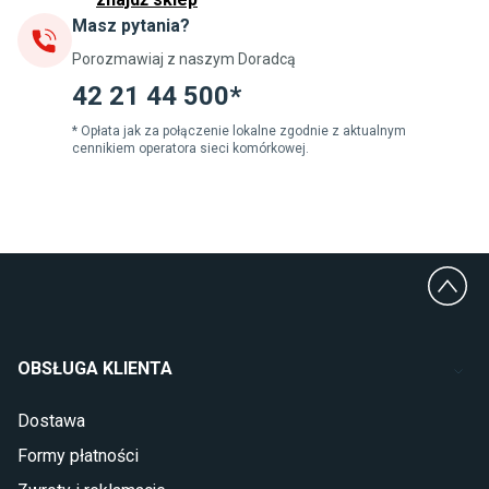
Masz pytania?
Jadalnia
Porozmawiaj z naszym Doradcą
Stoły do jadalni
Krzesła do jadalni
42 21 44 500*
Dywany szare
Lampy w stylu loftowym
* Opłata jak za połączenie lokalne zgodnie z aktualnym
cennikiem operatora sieci komórkowej.
Lampy wiszące do jadalni
Witryny do jadalni
Łazienka
Płytki łazienkowe
Deszczownice prysznicowe
Umywalki Cersanit
Glazura do łazienki
Kabiny prysznicowe 90x90
OBSŁUGA KLIENTA
Wanny Cersanit
Dostawa
Sypialnia
Formy płatności
Wykładzina do sypialni
Szafy do sypialni