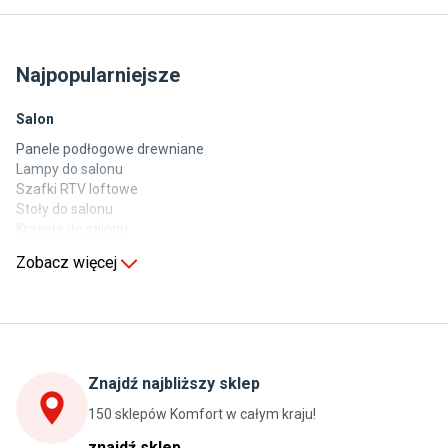
Najpopularniejsze
Salon
Panele podłogowe drewniane
Lampy do salonu
Szafki RTV loftowe
Stoły do salonu
Krzesła do salonu
Komody do salonu
Zobacz więcej
Kuchnia
Stoły do kuchni
Krzesła do kuchni
Szafki kuchenne stojące (dolne)
Znajdź najbliższy sklep
Szafki kuchenne wiszące (górne)
Szafki pod zlewozmywak
150 sklepów Komfort w całym kraju!
Blaty kuchenne laminowane
znajdź sklep