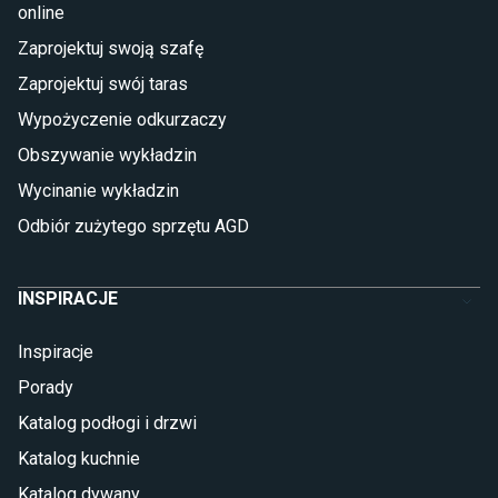
online
Płytki
Zaprojektuj swoją szafę
Płytki betonowe
Zaprojektuj swój taras
Płytki Cersanit
Płytki wielkoformatowe
Wypożyczenie odkurzaczy
Gres (szkliwiony)
Obszywanie wykładzin
Glazura
Płytki marmurowe
Wycinanie wykładzin
Odbiór zużytego sprzętu AGD
INSPIRACJE
Inspiracje
Porady
Katalog podłogi i drzwi
Katalog kuchnie
Katalog dywany