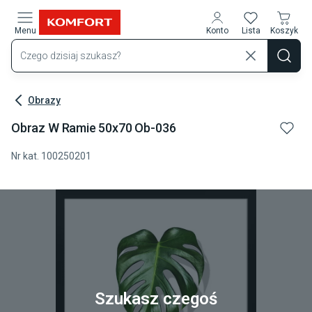
Przejdź do treści głównej
Menu
Konto
Lista
Koszyk
Obrazy
Obraz W Ramie 50x70 Ob-036
Nr kat.
100250201
Szukasz czegoś