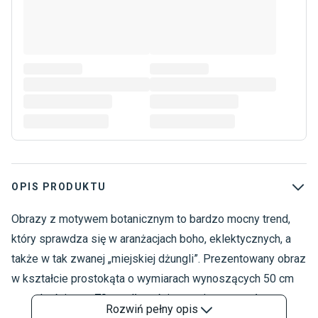
OPIS PRODUKTU
Obrazy z motywem botanicznym to bardzo mocny trend,
A
który sprawdza się w aranżacjach boho, eklektycznych, a
także w tak zwanej „miejskiej dżungli”. Prezentowany obraz
w kształcie prostokąta o wymiarach wynoszących 50 cm
szerokości oraz 70 cm długości oprawiony został w czarną
Rozwiń
pełny opis