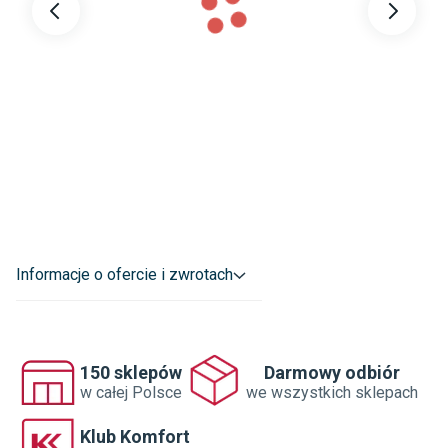
Długość
:
73 cm
Wysokość
3 cm
ramy
:
Materiał
Papier
wykonania
:
Płyta pilśniowa
Dane adresowe dostawcy
:
ARS LONGA SPÓŁKA Z O.O.

PSZCZYNA DOLNA  77 67-400 WSCHOWA POLSKA

zamowienia@arslonga.com.pl
Informacje o ofercie i zwrotach
150 sklepów
Darmowy odbiór
w całej Polsce
we wszystkich sklepach
Klub Komfort