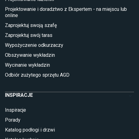
Płytki na balkon
Lampy stojące LED
Projektowanie i doradztwo z Ekspertem - na miejscu lub
online
Płytki
Zaprojektuj swoją szafę
Płytki betonowe
Zaprojektuj swój taras
Płytki Cersanit
Płytki wielkoformatowe
Wypożyczenie odkurzaczy
Gres (szkliwiony)
Obszywanie wykładzin
Glazura
Płytki marmurowe
Wycinanie wykładzin
Odbiór zużytego sprzętu AGD
INSPIRACJE
Inspiracje
Porady
Katalog podłogi i drzwi