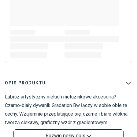
OPIS PRODUKTU
Lubisz artystyczny nieład i nietuzinkowe akcesoria?
D
D
Czarno-biały dywanik Gradation Bw łączy w sobie obie te
cechy. Wzajemnie przeplatające się, czarne i białe włókna
tworzą ciekawy, graficzny wzór z gradientowym
przejściem. Monochromatyczna kolorystyka bez problemu
Rozwiń
pełny opis