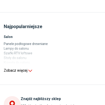
Najpopularniejsze
Salon
Panele podłogowe drewniane
Lampy do salonu
Szafki RTV loftowe
Stoły do salonu
Krzesła do salonu
Komody do salonu
Zobacz więcej
Kuchnia
Stoły do kuchni
Krzesła do kuchni
Szafki kuchenne stojące (dolne)
Znajdź najbliższy sklep
Szafki kuchenne wiszące (górne)
Szafki pod zlewozmywak