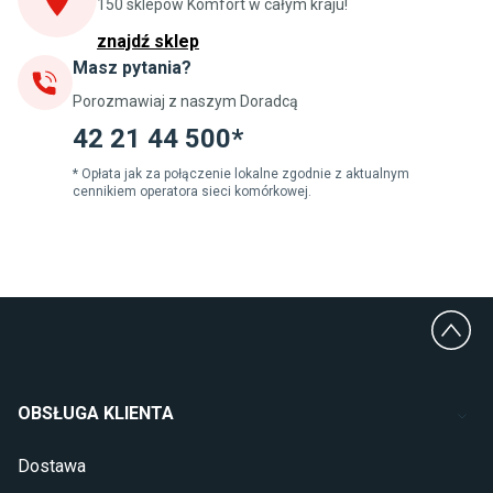
150 sklepów Komfort w całym kraju!
Blaty kuchenne laminowane
znajdź sklep
Masz pytania?
Jadalnia
Porozmawiaj z naszym Doradcą
Stoły do jadalni
Krzesła do jadalni
42 21 44 500*
Dywany szare
Lampy w stylu loftowym
* Opłata jak za połączenie lokalne zgodnie z aktualnym
cennikiem operatora sieci komórkowej.
Lampy wiszące do jadalni
Witryny do jadalni
Łazienka
Płytki łazienkowe
Deszczownice prysznicowe
Umywalki Cersanit
Glazura do łazienki
Kabiny prysznicowe 90x90
OBSŁUGA KLIENTA
Wanny Cersanit
Dostawa
Sypialnia