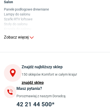
Salon
Panele podłogowe drewniane
Lampy do salonu
Szafki RTV loftowe
Stoły do salonu
Krzesła do salonu
Komody do salonu
Zobacz więcej
Kuchnia
Stoły do kuchni
Krzesła do kuchni
Szafki kuchenne stojące (dolne)
Znajdź najbliższy sklep
Szafki kuchenne wiszące (górne)
Szafki pod zlewozmywak
150 sklepów Komfort w całym kraju!
Blaty kuchenne laminowane
znajdź sklep
Masz pytania?
Jadalnia
Porozmawiaj z naszym Doradcą
Stoły do jadalni
Krzesła do jadalni
42 21 44 500*
Dywany szare