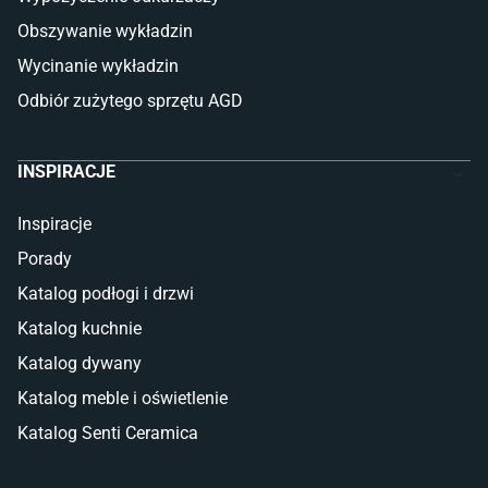
Gres (szkliwiony)
Obszywanie wykładzin
Glazura
Płytki marmurowe
Wycinanie wykładzin
Odbiór zużytego sprzętu AGD
INSPIRACJE
Inspiracje
Porady
Katalog podłogi i drzwi
Katalog kuchnie
Katalog dywany
Katalog meble i oświetlenie
Katalog Senti Ceramica