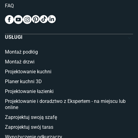
Pokój dziecięcy
FAQ
Wykładziny do pokoju dziecięcego
Meble do pokoju dziecięcego
Komody dla dzieci
Szafy dla dzieci
USŁUGI
Łóżka dla dziecka (młodzieżowe)
Lampy w stylu młodzieżowym
Montaż podłóg
Taras i balkon
Montaż drzwi
Deski tarasowe kompozytowe
Projektowanie kuchni
Sztuczna trawa miękka
Koce i pledy
Planer kuchni 3D
Płytki tarasowe
Projektowanie łazienki
Płytki na balkon
Lampy stojące LED
Projektowanie i doradztwo z Ekspertem - na miejscu lub
online
Płytki
Zaprojektuj swoją szafę
Płytki betonowe
Zaprojektuj swój taras
Płytki Cersanit
Płytki wielkoformatowe
Wypożyczenie odkurzaczy